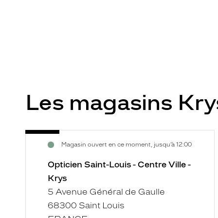
Les magasins Kr
Opticien
Voir
Magasin ouvert en ce moment, jusqu’à 12:00
Saint-
la
Louis
fiche
Opticien Saint-Louis - Centre Ville -
-
Krys
Centre
5 Avenue Général de Gaulle
Ville
68300 Saint Louis
-
Krys