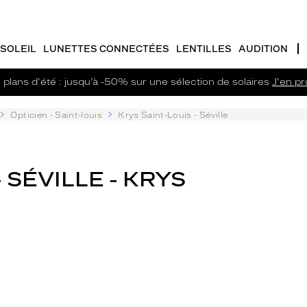
SOLEIL
LUNETTES CONNECTÉES
LENTILLES
AUDITION
plans d'été : jusqu’à -50% sur une sélection de solaires
J'en pro
Opticien - Saint-louis
Krys Saint-Louis - Séville
- SÉVILLE - KRYS