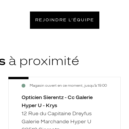
REJOINDRE L’ÉQUIPE
ys
à proximité
Opticien
Voir
Magasin ouvert en ce moment, jusqu’à 19:00
Sierentz
la
-
fiche
Opticien Sierentz - Cc Galerie
Cc
Hyper U - Krys
Galerie
12 Rue du Capitaine Dreyfus
Hyper
Galerie Marchande Hyper U
U
-