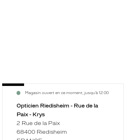
Opticien
O
Voir
V
Magasin ouvert en ce moment, jusqu’à 12:00
Riedisheim
M
la
la
-
-
fiche
f
Opticien Riedisheim - Rue de la
Rue
C
Paix - Krys
de
Vi
2 Rue de la Paix
la
-
68400 Riedisheim
Paix
K
-