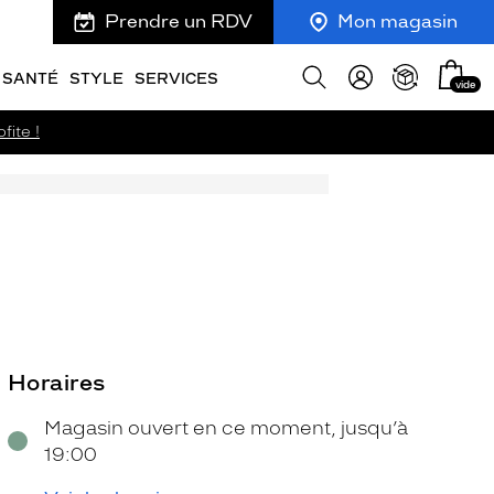
Prendre un RDV
Mon magasin
Mon
Afficher
SANTÉ
STYLE
SERVICES
vide
panie
la
recherche
fite !
Horaires
Magasin ouvert en ce moment, jusqu’à
19:00