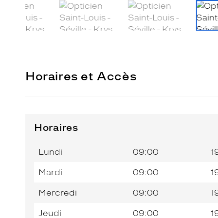
Horaires et Accès
Horaires
Horaires
Jour de
Horaires
de
la
du
l’après-
Lundi
09:00
1
semaine
matin
midi
Mardi
09:00
1
Mercredi
09:00
1
Jeudi
09:00
1