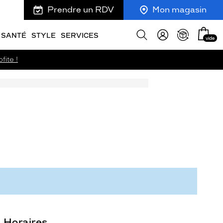
Prendre un RDV
Mon magasin
Mon
Afficher
SANTÉ
STYLE
SERVICES
vide
panie
la
recherche
fite !
Horaires