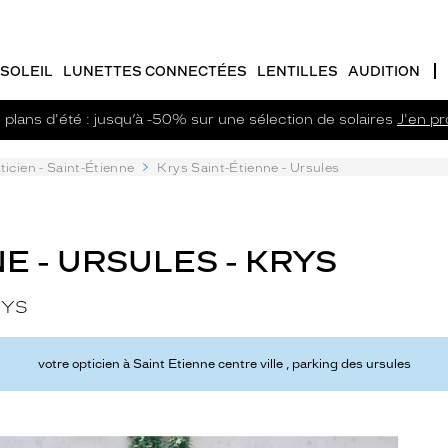
SOLEIL
LUNETTES CONNECTÉES
LENTILLES
AUDITION
plans d'été : jusqu’à -50% sur une sélection de solaires
J'en pro
ticien - Saint-Étienne
Krys Saint-Étienne - Ursules
E - URSULES - KRYS
RYS
votre opticien à Saint Etienne centre ville , parking des ursules