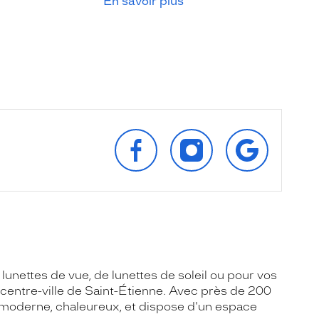
En savoir plus
SUIVEZ‑NOUS
SUIVEZ‑NOUS
RETROUVEZ‑
SUR
SUR
SUR
FACEBOOK
INSTAGRAM
GOOGLE
unettes de vue, de lunettes de soleil ou pour vos
centre-ville de Saint-Étienne. Avec près de 200
e moderne, chaleureux, et dispose d'un espace