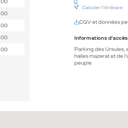
:00
Calculer l’itinéraire
:00
CGV et données per
:00
:00
Informations d’accès
Parking des Ursules, e
:00
halles mazerat et de l
peuple