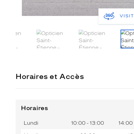
VISI
Horaires et Accès
Horaires
Horaires
Horaires
Jour de
Jour de
Horaires
Horaires
de
de
la
la
du
du
l’après-
l’après-
Lundi
10:00 - 13:00
14:00 
semaine
semaine
matin
matin
midi
midi