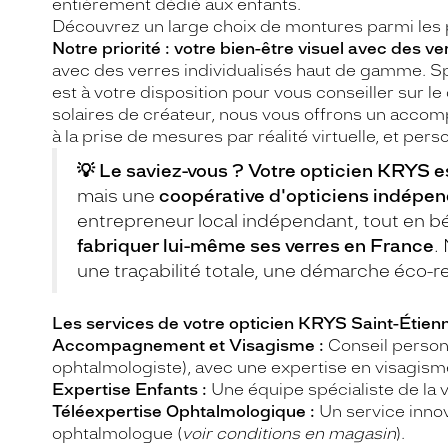
entièrement dédié aux enfants.
Découvrez un large choix de montures parmi les
Notre priorité : votre bien-être visuel avec des v
avec des verres individualisés haut de gamme. Spé
est à votre disposition pour vous conseiller sur 
solaires de créateur, nous vous offrons un acco
à la prise de mesures par réalité virtuelle, et pers
💡 Le saviez-vous ? Votre opticien KRYS e
mais une
coopérative d'opticiens indépe
entrepreneur local indépendant, tout en bé
fabriquer lui-même ses verres en France
.
une traçabilité totale, une démarche éco-r
Les services de votre opticien KRYS Saint-Étienn
Accompagnement et Visagisme :
Conseil personn
ophtalmologiste), avec une expertise en visagism
Expertise Enfants :
Une équipe spécialiste de la v
Téléexpertise Ophtalmologique :
Un service inno
ophtalmologue (
voir conditions en magasin
).