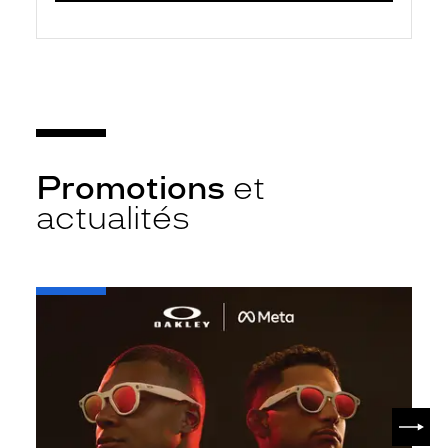
Promotions
et
actualités
-
Oakley
META
SUIV