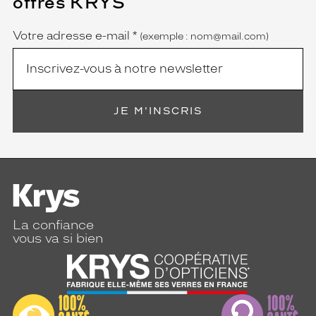
offres KRYS
est
Name
obligatoire)
Votre adresse e-mail
*
(exemple : nom@mail.com)
JE M'INSCRIS
La confiance
vous va si bien