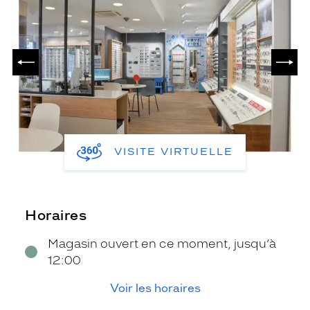
PRÉCÉDENT
SUIV
VISITE VIRTUELLE
Horaires
Magasin ouvert en ce moment, jusqu’à
12:00
Voir les horaires