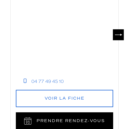
SUIV
04 77 49 45 10
VOIR LA FICHE
PRENDRE RENDEZ‑VOUS