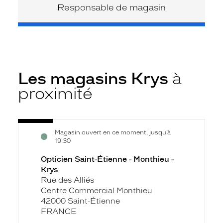
Responsable de magasin
Les magasins Krys
à
proximité
Voir
Opticien
Magasin ouvert en ce moment, jusqu’à
la
Saint-
19:30
fiche
Étienne
Opticien Saint-Étienne - Monthieu -
-
Krys
Monthieu
Rue des Alliés
-
Centre Commercial Monthieu
Krys
42000 Saint-Étienne
FRANCE