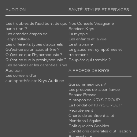
AUDITION
SANTÉ, STYLES ET SERVICES
Les troubles de l’audition : de quoi
Nos Conseils Visagisme
parle-t-on ?
Services Krys
Les grandes étapes de
La myopie
l'appareillage
Les enfants et la vue
Les différents types d’appareils
Le strabisme
Qu’est-ce qu'un acouphène ?
Le glaucome : symptômes et
Qu'est-ce que l'hyperacousie ?
traitement
Qu’est-ce que la presbyacousie ?
Paupière qui tremble ?
Les services et les garanties Krys
Audition
A PROPOS DE KRYS
Les conseils d'un
audioprothésiste Krys Audition
Qui sommes-nous ?
Les preuves de la confiance
Espace Presse
A propos de KRYS GROUP
La Fondation KRYS GROUP
Recrutement
Charte de confidentialité
Mentions Légales
Politique des Cookies
Conditions générales d'utilisation
Accessibilité