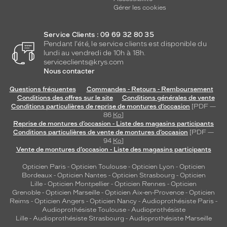
Gérer les cookies
Service Clients : 09 69 32 80 35
Pendant l'été, le service clients est disponible du
lundi au vendredi de 10h à 18h.
serviceclients@krys.com
Nous contacter
Questions fréquentes
Commandes - Retours - Remboursement
Conditions des offres sur le site
Conditions générales de vente
Conditions particulières de reprise de montures d’occasion
[PDF —
86
Ko
]
Reprise de montures d’occasion - Liste des magasins participants
Conditions particulières de vente de montures d’occasion
[PDF —
94
Ko
]
Vente de montures d’occasion - Liste des magasins participants
Opticien Paris
-
Opticien Toulouse
-
Opticien Lyon
-
Opticien
Bordeaux
-
Opticien Nantes
-
Opticien Strasbourg
-
Opticien
Lille
-
Opticien Montpellier
-
Opticien Rennes
-
Opticien
Grenoble
-
Opticien Marseille
-
Opticien Aix-en-Provence
-
Opticien
Reims
-
Opticien Angers
-
Opticien Nancy
-
Audioprothésiste Paris
-
Audioprothésiste Toulouse
-
Audioprothésiste
Lille
-
Audioprothésiste Strasbourg
-
Audioprothésiste Marseille