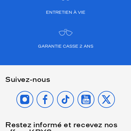
ENTRETIEN À VIE
GARANTIE CASSE 2 ANS
Suivez-nous
INSTAGRAM
FACEBOOK
TIKTOK
YOUTUBE
X
Restez informé et recevez nos
(Ce
champ