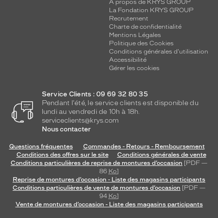
A propos de KRYS GROUP
La Fondation KRYS GROUP
Recrutement
Charte de confidentialité
Mentions Légales
Politique des Cookies
Conditions générales d'utilisation
Accessibilité
Gérer les cookies
Service Clients : 09 69 32 80 35
Pendant l'été, le service clients est disponible du
lundi au vendredi de 10h à 18h.
serviceclients@krys.com
Nous contacter
Questions fréquentes
Commandes - Retours - Remboursement
Conditions des offres sur le site
Conditions générales de vente
Conditions particulières de reprise de montures d’occasion
[PDF —
86
Ko
]
Reprise de montures d’occasion - Liste des magasins participants
Conditions particulières de vente de montures d’occasion
[PDF —
94
Ko
]
Vente de montures d’occasion - Liste des magasins participants