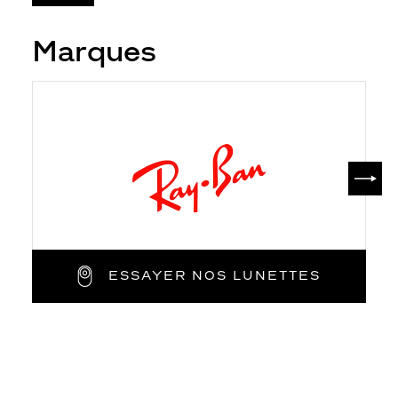
Marques
SUIV
ESSAYER NOS LUNETTES