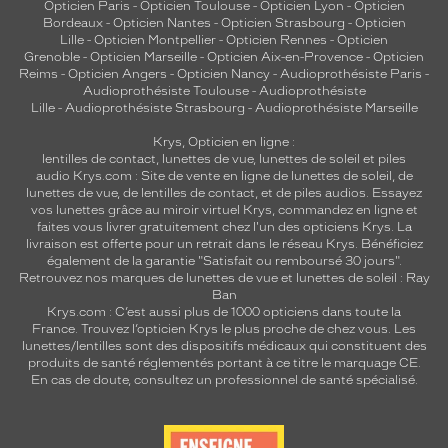
Opticien Paris
-
Opticien Toulouse
-
Opticien Lyon
-
Opticien
Bordeaux
-
Opticien Nantes
-
Opticien Strasbourg
-
Opticien
Lille
-
Opticien Montpellier
-
Opticien Rennes
-
Opticien
Grenoble
-
Opticien Marseille
-
Opticien Aix-en-Provence
-
Opticien
Reims
-
Opticien Angers
-
Opticien Nancy
-
Audioprothésiste Paris
-
Audioprothésiste Toulouse
-
Audioprothésiste
Lille
-
Audioprothésiste Strasbourg
-
Audioprothésiste Marseille
Krys, Opticien en ligne :
lentilles de contact
,
lunettes de vue
,
lunettes de soleil
et
piles
audio
Krys.com : Site de vente en ligne de lunettes de soleil, de
lunettes de vue, de
lentilles de contact
, et de piles audios. Essayez
vos lunettes grâce au miroir virtuel Krys, commandez en ligne et
faites vous livrer gratuitement chez l'un des opticiens Krys. La
livraison est offerte pour un retrait dans le réseau Krys. Bénéficiez
également de la garantie "Satisfait ou remboursé 30 jours".
Retrouvez nos marques de lunettes de vue et
lunettes de soleil : Ray
Ban
Krys.com : C’est aussi plus de 1000 opticiens dans toute la
France.
Trouvez l’opticien Krys le plus proche de chez vous
. Les
lunettes/lentilles sont des dispositifs médicaux qui constituent des
produits de santé réglementés portant à ce titre le marquage CE.
En cas de doute, consultez un professionnel de santé spécialisé.