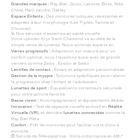
Grandes marques :
Ray-Ban, Gucci, Lacoste, Boss, Nike,
Chloé, Marc Jacobs, Oakley.
Espace Enfants :
Des montures ludiques, résistantes et
adaptées à leur morphologie (Les Triplés, Tartine et
Chocolat).
🩺 Nos services d'expertise en santé visuelle
Votre opticien Krys Saint-Chamond va au-delà de la
simple vente de lunettes. Nous sommes experts en :
Verres progressifs :
Adaptation sur-mesure pour un
confort optimal, nous travaillons aussi avec de grands
verriers comme Zeiss , Essilor et Seiko
Lentilles de contact :
Essais et adaptation personnalisée.
Gestion de la myopie :
Solutions spécifiques pour ralentir
la progression chez l'enfant et l'adolescent.
Lunettes de sport :
Équipements correcteurs sécurisés
pour votre activité favorite.
Basse vision :
Accompagnement et équipements dédiés.
Innovation :
Test de capacité visuelle exclusif en
Réalité
Virtuelle (VR),
et dernière
lunettes connectées
comme la
Ray Ban Méta
Confort :
Prêt de montures pour faciliter votre choix à
domicile.
⏱️ Service de Télé-expertise : Votre ordonnance en 48h*