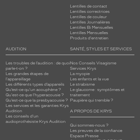
Lentilles de contact
Lentilles correctrices
Lentilles de couleur
Lentilles Journalières
Lentilles Bi Mensuelles
Lentilles Mensuelles
Produits d'entretien
AUDITION
SANTÉ, STYLES ET SERVICES
Les troubles de l’audition : de quoi
Nos Conseils Visagisme
parle-t-on ?
Services Krys
Les grandes étapes de
La myopie
l'appareillage
Les enfants et la vue
Les différents types d’appareils
Le strabisme
Qu’est-ce qu'un acouphène ?
Le glaucome : symptômes et
Qu'est-ce que l'hyperacousie ?
traitement
Qu’est-ce que la presbyacousie ?
Paupière qui tremble ?
Les services et les garanties Krys
Audition
A PROPOS DE KRYS
Les conseils d'un
audioprothésiste Krys Audition
Qui sommes-nous ?
Les preuves de la confiance
Espace Presse