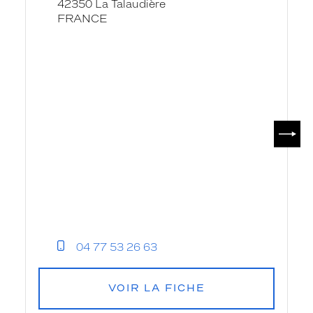
42350 La Talaudière
-
FRANCE
Krys
SUIV
04 77 53 26 63
VOIR LA FICHE