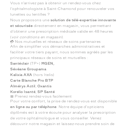
Vous n’arrivez pas à obtenir un rendez-vous chez
l'ophtalmologiste à Saint-Chamond pour renouveler vos
lunettes ou lentilles ?
Nous proposons une
solution de télé-expertise innovante
et sécurisée
directement en magasin, vous permettant
d'obtenir une prescription médicale valide en 48 heures
(
voir conditions en magasin
).
💳 Nos mutuelles et réseaux de soins partenaires
Afin de simplifier vos démarches administratives et
faciliter votre tiers payant, nous sommes agréés par les
principaux réseaux de soins et mutuelles :
Santéclair
(TP+)
MGEN,
Sévéane Groupama
Kalixia
AXA
(hors Itelis)
Carte Blanche
Pro BTP
Almérys
Actil
,
Oxantis
Korelio
Isanté
,
SP Santé
📅 Prenez rendez-vous facilement
Pour votre confort, la prise de rendez-vous est disponible
en ligne ou par téléphone
. Notre équipe d'opticiens
diplômés est à votre écoute pour analyser la prescription
de votre ophtalmologue et vous conseiller. Venez
découvrir notre magasin et laissez-nous prendre soin de