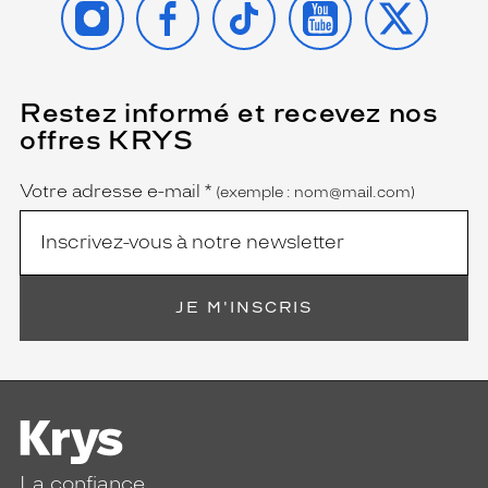
Restez informé et recevez nos
(Ce
champ
offres KRYS
est
Name
obligatoire)
Votre adresse e-mail
*
(exemple : nom@mail.com)
JE M'INSCRIS
La confiance