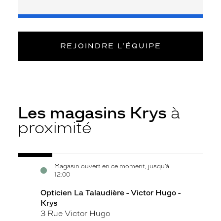
REJOINDRE L’ÉQUIPE
Les magasins Krys
à
proximité
Voir
Opticien
Magasin ouvert en ce moment, jusqu’à
la
La
12:00
fiche
Talaudière
Opticien La Talaudière - Victor Hugo -
-
Krys
Victor
3 Rue Victor Hugo
Hugo