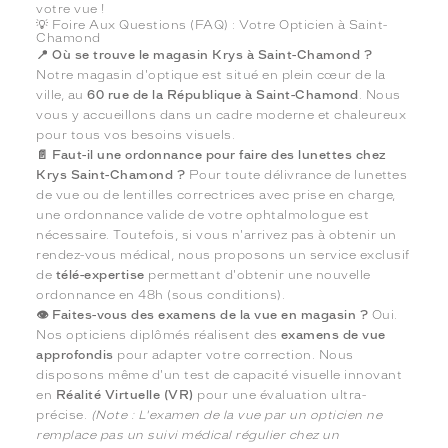
votre vue !
💡 Foire Aux Questions (FAQ) : Votre Opticien à Saint-
Chamond
📍 Où se trouve le magasin Krys à Saint-Chamond ?
Notre magasin d'optique est situé en plein cœur de la
ville, au
60 rue de la République à Saint-Chamond
. Nous
vous y accueillons dans un cadre moderne et chaleureux
pour tous vos besoins visuels.
📄 Faut-il une ordonnance pour faire des lunettes chez
Krys Saint-Chamond ?
Pour toute délivrance de lunettes
de vue ou de lentilles correctrices avec prise en charge,
une ordonnance valide de votre ophtalmologue est
nécessaire. Toutefois, si vous n'arrivez pas à obtenir un
rendez-vous médical, nous proposons un service exclusif
de
télé-expertise
permettant d'obtenir une nouvelle
ordonnance en 48h (sous conditions).
👁️ Faites-vous des examens de la vue en magasin ?
Oui.
Nos opticiens diplômés réalisent des
examens de vue
approfondis
pour adapter votre correction. Nous
disposons même d'un test de capacité visuelle innovant
en
Réalité Virtuelle (VR)
pour une évaluation ultra-
précise.
(Note : L'examen de la vue par un opticien ne
remplace pas un suivi médical régulier chez un