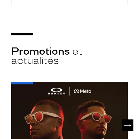
Promotions
et
actualités
-
Oakley
META
SUIV