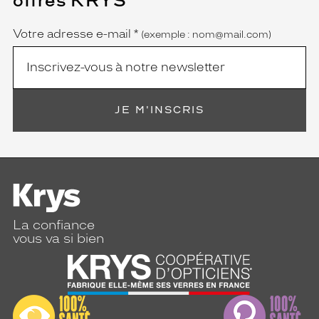
offres KRYS
est
Name
obligatoire)
Votre adresse e-mail
*
(exemple : nom@mail.com)
JE M'INSCRIS
La confiance
vous va si bien