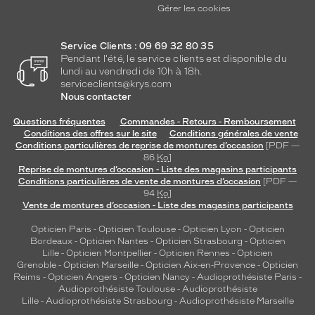
Gérer les cookies
Service Clients : 09 69 32 80 35
Pendant l'été, le service clients est disponible du
lundi au vendredi de 10h à 18h.
serviceclients@krys.com
Nous contacter
Questions fréquentes
Commandes - Retours - Remboursement
Conditions des offres sur le site
Conditions générales de vente
Conditions particulières de reprise de montures d’occasion
[PDF —
86
Ko
]
Reprise de montures d’occasion - Liste des magasins participants
Conditions particulières de vente de montures d’occasion
[PDF —
94
Ko
]
Vente de montures d’occasion - Liste des magasins participants
Opticien Paris
-
Opticien Toulouse
-
Opticien Lyon
-
Opticien
Bordeaux
-
Opticien Nantes
-
Opticien Strasbourg
-
Opticien
Lille
-
Opticien Montpellier
-
Opticien Rennes
-
Opticien
Grenoble
-
Opticien Marseille
-
Opticien Aix-en-Provence
-
Opticien
Reims
-
Opticien Angers
-
Opticien Nancy
-
Audioprothésiste Paris
-
Audioprothésiste Toulouse
-
Audioprothésiste
Lille
-
Audioprothésiste Strasbourg
-
Audioprothésiste Marseille