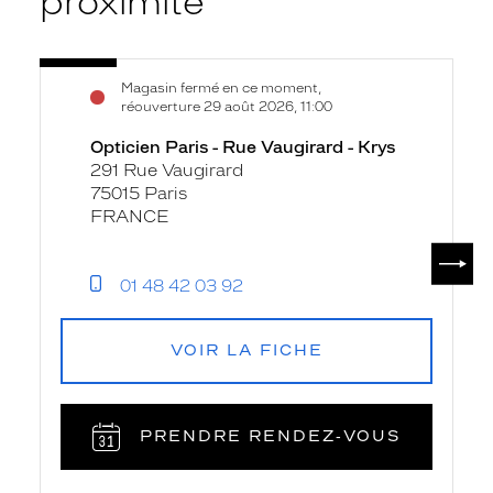
proximité
Voir
Opticien
Magasin fermé en ce moment,
la
Paris
réouverture 29 août 2026, 11:00
fiche
-
Opticien Paris - Rue Vaugirard - Krys
Rue
291 Rue Vaugirard
Vaugirard
75015 Paris
-
FRANCE
Krys
SUIV
01 48 42 03 92
VOIR LA FICHE
PRENDRE RENDEZ‑VOUS