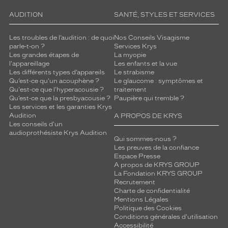
AUDITION
SANTÉ, STYLES ET SERVICES
Les troubles de l’audition : de quoi
Nos Conseils Visagisme
parle-t-on ?
Services Krys
Les grandes étapes de
La myopie
l'appareillage
Les enfants et la vue
Les différents types d’appareils
Le strabisme
Qu’est-ce qu'un acouphène ?
Le glaucome : symptômes et
Qu'est-ce que l'hyperacousie ?
traitement
Qu’est-ce que la presbyacousie ?
Paupière qui tremble ?
Les services et les garanties Krys
Audition
A PROPOS DE KRYS
Les conseils d'un
audioprothésiste Krys Audition
Qui sommes-nous ?
Les preuves de la confiance
Espace Presse
A propos de KRYS GROUP
La Fondation KRYS GROUP
Recrutement
Charte de confidentialité
Mentions Légales
Politique des Cookies
Conditions générales d'utilisation
Accessibilité