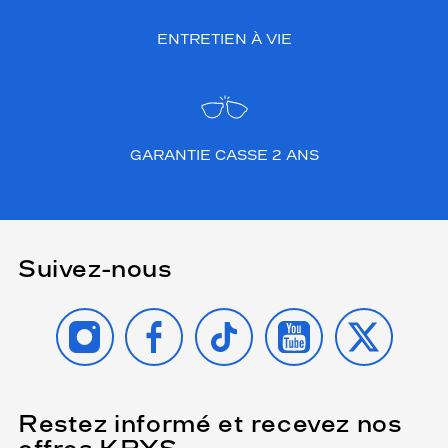
ENTRETIEN À VIE
GARANTIE CASSE 2 ANS
Suivez-nous
INSTAGRAM
FACEBOOK
TIKTOK
YOUTUBE
X
Restez informé et recevez nos
(Ce
champ