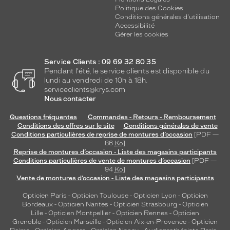
Politique des Cookies
Conditions générales d'utilisation
Accessibilité
Gérer les cookies
Service Clients : 09 69 32 80 35
Pendant l'été, le service clients est disponible du
lundi au vendredi de 10h à 18h.
serviceclients@krys.com
Nous contacter
Questions fréquentes
Commandes - Retours - Remboursement
Conditions des offres sur le site
Conditions générales de vente
Conditions particulières de reprise de montures d’occasion
[PDF —
86
Ko
]
Reprise de montures d’occasion - Liste des magasins participants
Conditions particulières de vente de montures d’occasion
[PDF —
94
Ko
]
Vente de montures d’occasion - Liste des magasins participants
Opticien Paris
-
Opticien Toulouse
-
Opticien Lyon
-
Opticien
Bordeaux
-
Opticien Nantes
-
Opticien Strasbourg
-
Opticien
Lille
-
Opticien Montpellier
-
Opticien Rennes
-
Opticien
Grenoble
-
Opticien Marseille
-
Opticien Aix-en-Provence
-
Opticien