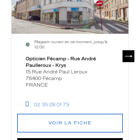
-
Krys
Magasin ouvert en ce moment, jusqu’à
12:00
SUIV
Opticien Fécamp - Rue André
Paulleroux - Krys
15 Rue André Paul Leroux
76400 Fécamp
FRANCE
02 35 28 01 73
VOIR LA FICHE