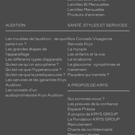
Lentilles Bi Mensuelles
Lentilles Mensuelles
Produits d'entretien
AUDITION
SANTÉ, STYLES ET SERVICES
Les troubles de l’audition : de quoi
Nos Conseils Visagisme
parle-t-on ?
Services Krys
Les grandes étapes de
La myopie
l'appareillage
Les enfants et la vue
Les différents types d’appareils
Le strabisme
Qu’est-ce qu'un acouphène ?
Le glaucome : symptômes et
Qu'est-ce que l'hyperacousie ?
traitement
Qu’est-ce que la presbyacousie ?
Paupière qui tremble ?
Les services et les garanties Krys
Audition
A PROPOS DE KRYS
Les conseils d'un
audioprothésiste Krys Audition
Qui sommes-nous ?
Les preuves de la confiance
Espace Presse
A propos de KRYS GROUP
La Fondation KRYS GROUP
Recrutement
Charte de confidentialité
Mentions Légales