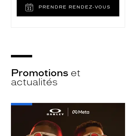
PRENDRE RENDEZ‑VOUS
Promotions
et
actualités
-
Oakley
META