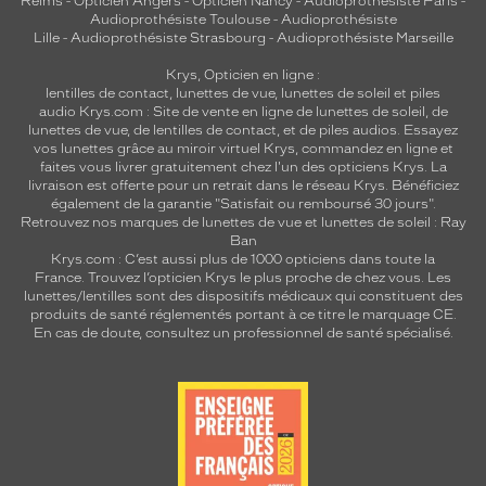
Reims
-
Opticien Angers
-
Opticien Nancy
-
Audioprothésiste Paris
-
Audioprothésiste Toulouse
-
Audioprothésiste
Lille
-
Audioprothésiste Strasbourg
-
Audioprothésiste Marseille
Krys, Opticien en ligne :
lentilles de contact
,
lunettes de vue
,
lunettes de soleil
et
piles
audio
Krys.com : Site de vente en ligne de lunettes de soleil, de
lunettes de vue, de
lentilles de contact
, et de piles audios. Essayez
vos lunettes grâce au miroir virtuel Krys, commandez en ligne et
faites vous livrer gratuitement chez l'un des opticiens Krys. La
livraison est offerte pour un retrait dans le réseau Krys. Bénéficiez
également de la garantie "Satisfait ou remboursé 30 jours".
Retrouvez nos marques de lunettes de vue et
lunettes de soleil : Ray
Ban
Krys.com : C’est aussi plus de 1000 opticiens dans toute la
France.
Trouvez l’opticien Krys le plus proche de chez vous
. Les
lunettes/lentilles sont des dispositifs médicaux qui constituent des
produits de santé réglementés portant à ce titre le marquage CE.
En cas de doute, consultez un professionnel de santé spécialisé.