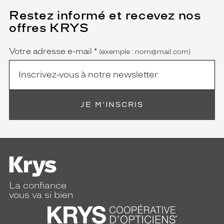
Restez informé et recevez nos
(Ce
champ
offres KRYS
est
Name
obligatoire)
Votre adresse e-mail
*
(exemple : nom@mail.com)
JE M'INSCRIS
La confiance
vous va si bien