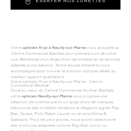
ESSAYER NOS LUNETTES
Votre
opticien Krys à Neuilly-sur-Marne
vous accueille au
Centre Commercial Baobab pour prendre soin de votre
vue. Bénéficiez d'un large choix de lunettes et de services
adaptés à vos besoins. Notre équipe d'experts vous
accompagne pour trouver la solution optique idéale, au
meilleur rapport qualité/prix.
Votre opticien Krys à Neuilly-sur-Marne : Centre
Commercial Baobab
Situé au cœur du Centre Commercial Auchan Baobab,
votre
opticien Neuilly-sur-Marne
vous propose une
sélection de lunettes parmi un large choix de marques.
Découvrez des modèles tendance et élégants signés Ray-
Ban, Guess, Polo Ralph Lauren ou encore Dolce &
Gabbana. Pour les plus jeunes, nous avons sélectionné
des montures adaptées comme Ray-Ban Junior ou