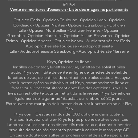
94
Ko
]
Vente de montures d’occasion - Liste des magasins participants
Opticien Paris
-
Opticien Toulouse
-
Opticien Lyon
-
Opticien
Bordeaux
-
Opticien Nantes
-
Opticien Strasbourg
-
Opticien
Lille
-
Opticien Montpellier
-
Opticien Rennes
-
Opticien
Grenoble
-
Opticien Marseille
-
Opticien Aix-en-Provence
-
Opticien
Reims
-
Opticien Angers
-
Opticien Nancy
-
Audioprothésiste Paris
-
Audioprothésiste Toulouse
-
Audioprothésiste
Lille
-
Audioprothésiste Strasbourg
-
Audioprothésiste Marseille
Krys, Opticien en ligne :
lentilles de contact
,
lunettes de vue
,
lunettes de soleil
et
piles
audio
Krys.com : Site de vente en ligne de lunettes de soleil, de
lunettes de vue, de
lentilles de contact
, et de piles audios. Essayez
vos lunettes grâce au miroir virtuel Krys, commandez en ligne et
faites vous livrer gratuitement chez l'un des opticiens Krys. La
livraison est offerte pour un retrait dans le réseau Krys. Bénéficiez
également de la garantie "Satisfait ou remboursé 30 jours".
Retrouvez nos marques de lunettes de vue et
lunettes de soleil : Ray
Ban
Krys.com : C’est aussi plus de 1000 opticiens dans toute la
France.
Trouvez l’opticien Krys le plus proche de chez vous
. Les
lunettes/lentilles sont des dispositifs médicaux qui constituent des
produits de santé réglementés portant à ce titre le marquage CE.
En cas de doute, consultez un professionnel de santé spécialisé.