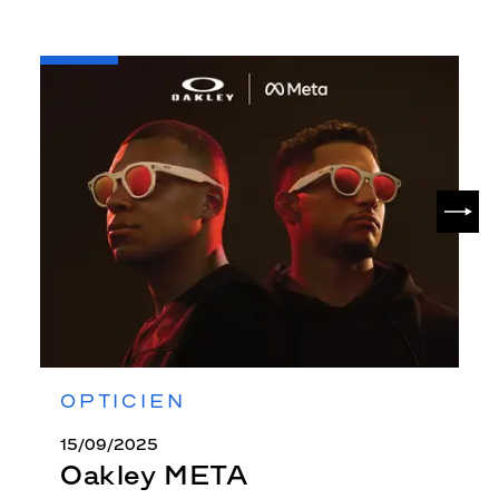
-
Oakley
META
SUIV
OPTICIEN
15/09/2025
Oakley META