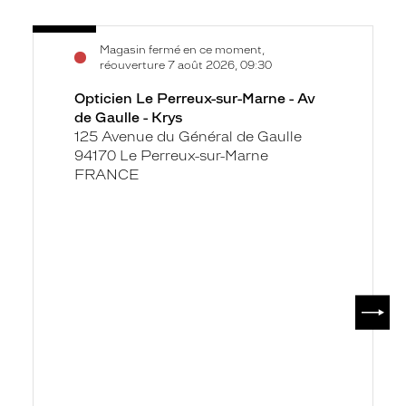
Voir
Opticien
Magasin fermé en ce moment,
la
Le
réouverture 7 août 2026, 09:30
fiche
Perreux-
Opticien Le Perreux-sur-Marne - Av
sur-
de Gaulle - Krys
Marne
125 Avenue du Général de Gaulle
-
94170 Le Perreux-sur-Marne
Av
FRANCE
de
Gaulle
-
Krys
SUIV