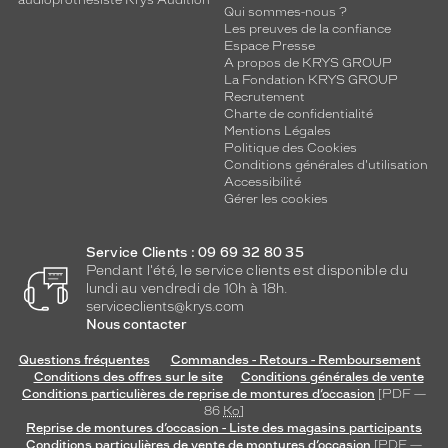
audioprothésiste Krys Audition
Qui sommes-nous ?
Les preuves de la confiance
Espace Presse
A propos de KRYS GROUP
La Fondation KRYS GROUP
Recrutement
Charte de confidentialité
Mentions Légales
Politique des Cookies
Conditions générales d'utilisation
Accessibilité
Gérer les cookies
Service Clients : 09 69 32 80 35
Pendant l'été, le service clients est disponible du
lundi au vendredi de 10h à 18h.
serviceclients@krys.com
Nous contacter
Questions fréquentes
Commandes - Retours - Remboursement
Conditions des offres sur le site
Conditions générales de vente
Conditions particulières de reprise de montures d’occasion
[PDF —
86
Ko
]
Reprise de montures d’occasion - Liste des magasins participants
Conditions particulières de vente de montures d’occasion
[PDF —