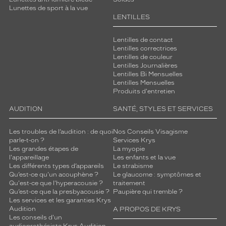
Lunettes de sport à la vue
LENTILLES
Lentilles de contact
Lentilles correctrices
Lentilles de couleur
Lentilles Journalières
Lentilles Bi Mensuelles
Lentilles Mensuelles
Produits d'entretien
AUDITION
SANTÉ, STYLES ET SERVICES
Les troubles de l’audition : de quoi
Nos Conseils Visagisme
parle-t-on ?
Services Krys
Les grandes étapes de
La myopie
l'appareillage
Les enfants et la vue
Les différents types d’appareils
Le strabisme
Qu’est-ce qu'un acouphène ?
Le glaucome : symptômes et
Qu'est-ce que l'hyperacousie ?
traitement
Qu’est-ce que la presbyacousie ?
Paupière qui tremble ?
Les services et les garanties Krys
Audition
A PROPOS DE KRYS
Les conseils d'un