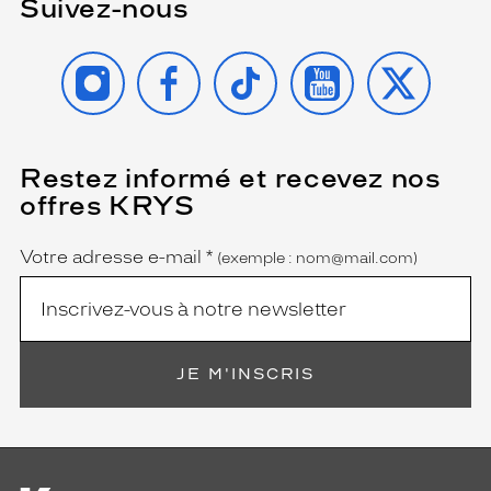
Suivez-nous
INSTAGRAM
FACEBOOK
TIKTOK
YOUTUBE
X
Restez informé et recevez nos
(Ce
champ
offres KRYS
est
Name
obligatoire)
Votre adresse e-mail
*
(exemple : nom@mail.com)
JE M'INSCRIS