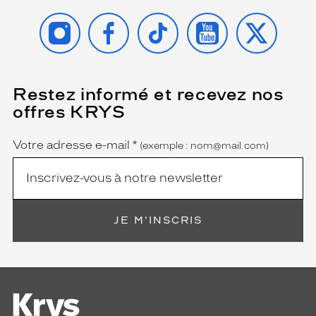
INSTAGRAM
FACEBOOK
TIKTOK
YOUTUBE
X
Restez informé et recevez nos
(Ce
champ
offres KRYS
est
Name
obligatoire)
Votre adresse e-mail
*
(exemple : nom@mail.com)
JE M'INSCRIS