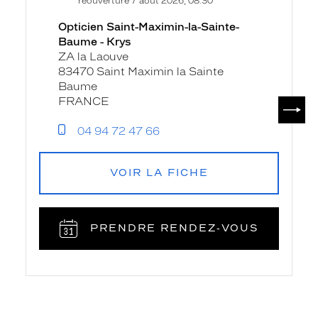
réouverture 7 août 2026, 08:30
fiche
Maximin-
Opticien Saint-Maximin-la-Sainte-
la-
Baume - Krys
Sainte-
ZA la Laouve
Baume
83470 Saint Maximin la Sainte
-
Baume
Krys
SUIV
FRANCE
04 94 72 47 66
VOIR LA FICHE
PRENDRE RENDEZ‑VOUS