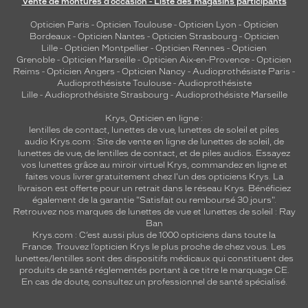
Vente de montures d’occasion - Liste des magasins participants
Opticien Paris
-
Opticien Toulouse
-
Opticien Lyon
-
Opticien
Bordeaux
-
Opticien Nantes
-
Opticien Strasbourg
-
Opticien
Lille
-
Opticien Montpellier
-
Opticien Rennes
-
Opticien
Grenoble
-
Opticien Marseille
-
Opticien Aix-en-Provence
-
Opticien
Reims
-
Opticien Angers
-
Opticien Nancy
-
Audioprothésiste Paris
-
Audioprothésiste Toulouse
-
Audioprothésiste
Lille
-
Audioprothésiste Strasbourg
-
Audioprothésiste Marseille
Krys, Opticien en ligne :
lentilles de contact
,
lunettes de vue
,
lunettes de soleil
et
piles
audio
Krys.com : Site de vente en ligne de lunettes de soleil, de
lunettes de vue, de
lentilles de contact
, et de piles audios. Essayez
vos lunettes grâce au miroir virtuel Krys, commandez en ligne et
faites vous livrer gratuitement chez l'un des opticiens Krys. La
livraison est offerte pour un retrait dans le réseau Krys. Bénéficiez
également de la garantie "Satisfait ou remboursé 30 jours".
Retrouvez nos marques de lunettes de vue et
lunettes de soleil : Ray
Ban
Krys.com : C’est aussi plus de 1000 opticiens dans toute la
France.
Trouvez l’opticien Krys le plus proche de chez vous
. Les
lunettes/lentilles sont des dispositifs médicaux qui constituent des
produits de santé réglementés portant à ce titre le marquage CE.
En cas de doute, consultez un professionnel de santé spécialisé.