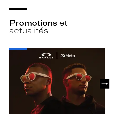
Promotions
et
actualités
-
Oakley
META
SUIV