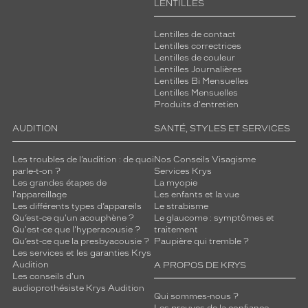
LENTILLES
Lentilles de contact
Lentilles correctrices
Lentilles de couleur
Lentilles Journalières
Lentilles Bi Mensuelles
Lentilles Mensuelles
Produits d'entretien
AUDITION
SANTÉ, STYLES ET SERVICES
Les troubles de l’audition : de quoi
Nos Conseils Visagisme
parle-t-on ?
Services Krys
Les grandes étapes de
La myopie
l'appareillage
Les enfants et la vue
Les différents types d’appareils
Le strabisme
Qu’est-ce qu'un acouphène ?
Le glaucome : symptômes et
Qu'est-ce que l'hyperacousie ?
traitement
Qu’est-ce que la presbyacousie ?
Paupière qui tremble ?
Les services et les garanties Krys
Audition
A PROPOS DE KRYS
Les conseils d'un
audioprothésiste Krys Audition
Qui sommes-nous ?
Les preuves de la confiance