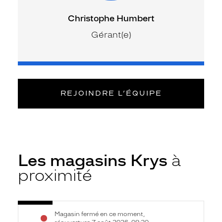
Christophe Humbert
Gérant(e)
REJOINDRE L’ÉQUIPE
Les magasins Krys
à
proximité
Voir
Opticien
Magasin fermé en ce moment,
la
Saint-