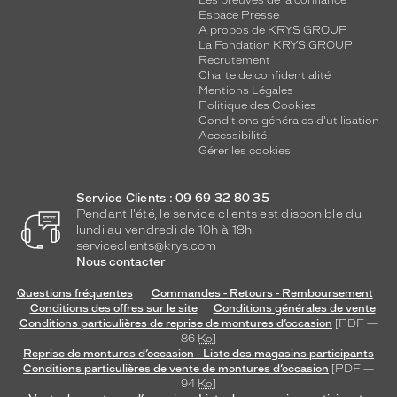
Espace Presse
A propos de KRYS GROUP
La Fondation KRYS GROUP
Recrutement
Charte de confidentialité
Mentions Légales
Politique des Cookies
Conditions générales d'utilisation
Accessibilité
Gérer les cookies
Service Clients : 09 69 32 80 35
Pendant l'été, le service clients est disponible du
lundi au vendredi de 10h à 18h.
serviceclients@krys.com
Nous contacter
Questions fréquentes
Commandes - Retours - Remboursement
Conditions des offres sur le site
Conditions générales de vente
Conditions particulières de reprise de montures d’occasion
[PDF —
86
Ko
]
Reprise de montures d’occasion - Liste des magasins participants
Conditions particulières de vente de montures d’occasion
[PDF —
94
Ko
]