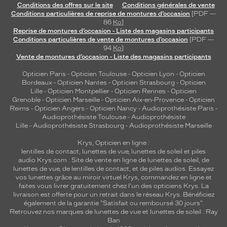
Conditions des offres sur le site
Conditions générales de vente
Conditions particulières de reprise de montures d’occasion
[PDF —
86
Ko
]
Reprise de montures d’occasion - Liste des magasins participants
Conditions particulières de vente de montures d’occasion
[PDF —
94
Ko
]
Vente de montures d’occasion - Liste des magasins participants
Opticien Paris
-
Opticien Toulouse
-
Opticien Lyon
-
Opticien
Bordeaux
-
Opticien Nantes
-
Opticien Strasbourg
-
Opticien
Lille
-
Opticien Montpellier
-
Opticien Rennes
-
Opticien
Grenoble
-
Opticien Marseille
-
Opticien Aix-en-Provence
-
Opticien
Reims
-
Opticien Angers
-
Opticien Nancy
-
Audioprothésiste Paris
-
Audioprothésiste Toulouse
-
Audioprothésiste
Lille
-
Audioprothésiste Strasbourg
-
Audioprothésiste Marseille
Krys, Opticien en ligne :
lentilles de contact
,
lunettes de vue
,
lunettes de soleil
et
piles
audio
Krys.com : Site de vente en ligne de lunettes de soleil, de
lunettes de vue, de
lentilles de contact
, et de piles audios. Essayez
vos lunettes grâce au miroir virtuel Krys, commandez en ligne et
faites vous livrer gratuitement chez l'un des opticiens Krys. La
livraison est offerte pour un retrait dans le réseau Krys. Bénéficiez
également de la garantie "Satisfait ou remboursé 30 jours".
Retrouvez nos marques de lunettes de vue et
lunettes de soleil : Ray
Ban