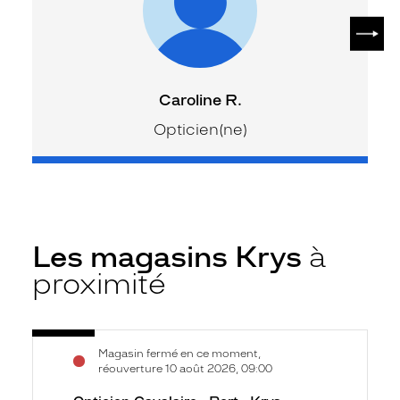
SUIV
Caroline R.
Opticien(ne)
Les magasins Krys
à
proximité
Voir
Opticien
Magasin fermé en ce moment,
la
Cavalaire
réouverture 10 août 2026, 09:00
fiche
-