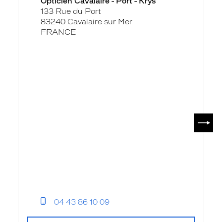
Opticien Cavalaire - Port - Krys
Port
133 Rue du Port
-
83240 Cavalaire sur Mer
Krys
FRANCE
SUIV
04 43 86 10 09