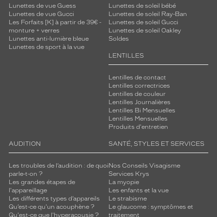
Lunettes de vue Guess
Lunettes de soleil bébé
Lunettes de vue Gucci
Lunettes de soleil Ray-Ban
Les Forfaits [K] à partir de 39€ -
Lunettes de soleil Gucci
monture + verres
Lunettes de soleil Oakley
Lunettes anti-lumière bleue
Soldes
Lunettes de sport à la vue
LENTILLES
Lentilles de contact
Lentilles correctrices
Lentilles de couleur
Lentilles Journalières
Lentilles Bi Mensuelles
Lentilles Mensuelles
Produits d'entretien
AUDITION
SANTÉ, STYLES ET SERVICES
Les troubles de l’audition : de quoi
Nos Conseils Visagisme
parle-t-on ?
Services Krys
Les grandes étapes de
La myopie
l'appareillage
Les enfants et la vue
Les différents types d’appareils
Le strabisme
Qu’est-ce qu'un acouphène ?
Le glaucome : symptômes et
Qu'est-ce que l'hyperacousie ?
traitement