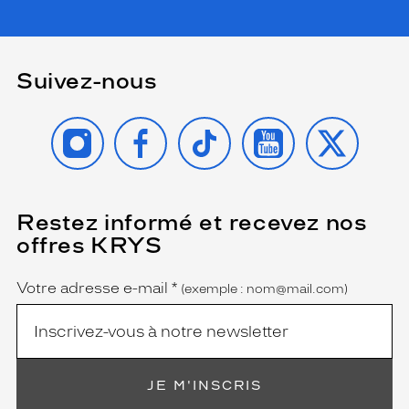
Suivez-nous
INSTAGRAM
FACEBOOK
TIKTOK
YOUTUBE
X
Restez informé et recevez nos
(Ce
champ
offres KRYS
est
Name
obligatoire)
Votre adresse e-mail
*
(exemple : nom@mail.com)
JE M'INSCRIS