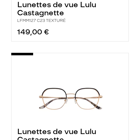
Lunettes de vue Lulu
a
n
Castagnette
c
e
LFMM127 C23 TEXTURÉ
a
149,00 €
u
t
o
m
a
t
i
q
u
e
m
e
n
t
l
a
r
e
c
Lunettes de vue Lulu
h
e
Castagnette