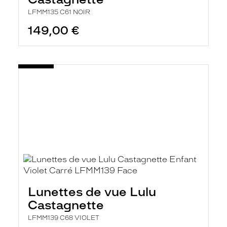
r
c
LFMM135 C61 NOIR
h
149,00 €
e
e
t
r
e
c
h
a
r
g
e
l
a
p
a
g
e
Lunettes de vue Lulu
Castagnette
LFMM139 C68 VIOLET