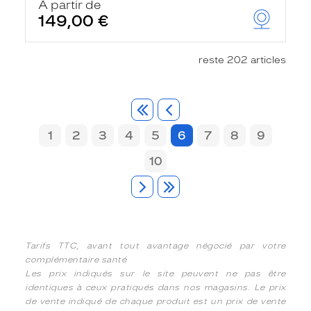
À partir de
149,00 €
reste 202 articles
1
2
3
4
5
6
7
8
9
10
Tarifs TTC, avant tout avantage négocié par votre
complémentaire santé
Les prix indiqués sur le site peuvent ne pas être
identiques à ceux pratiqués dans nos magasins. Le prix
de vente indiqué de chaque produit est un prix de vente