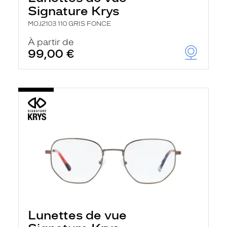
r
Signature Krys
c
h
MOJ2103 110 GRIS FONCE
e
e
À partir de
t
99,00 €
r
e
c
h
a
r
g
e
l
a
p
a
g
e
Lunettes de vue