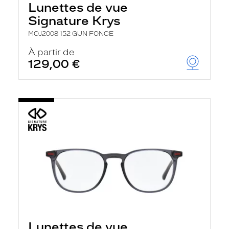
Lunettes de vue
a
n
Signature Krys
c
e
MOJ2008 152 GUN FONCE
a
u
À partir de
t
129,00 €
o
m
a
t
i
q
u
e
m
e
n
t
l
a
r
e
c
h
Lunettes de vue
e