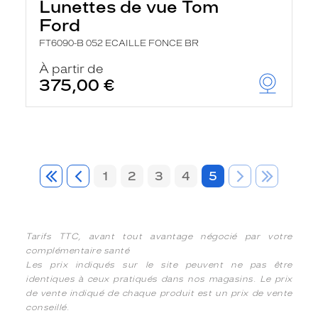
Lunettes de vue Tom
Ford
FT6090-B 052 ECAILLE FONCE BR
À partir de
375,00 €
1
2
3
4
5
Tarifs TTC, avant tout avantage négocié par votre
complémentaire santé
Les prix indiqués sur le site peuvent ne pas être
identiques à ceux pratiqués dans nos magasins. Le prix
de vente indiqué de chaque produit est un prix de vente
conseillé.