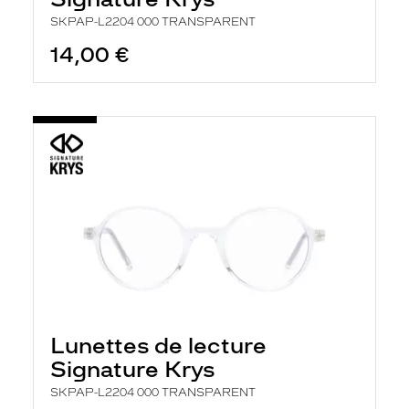
r
c
SKPAP-L2204 000 TRANSPARENT
h
14,00 €
e
e
t
r
e
c
h
a
r
g
e
l
a
p
a
g
e
Lunettes de lecture
Signature Krys
SKPAP-L2204 000 TRANSPARENT