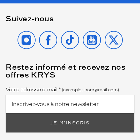
Suivez-nous
INSTAGRAM
FACEBOOK
TIKTOK
YOUTUBE
X
Restez informé et recevez nos
(Ce
champ
offres KRYS
est
Name
obligatoire)
Votre adresse e-mail
*
(exemple : nom@mail.com)
JE M'INSCRIS