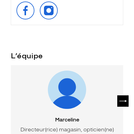
SUIVEZ‑NOUS
SUIVEZ‑NOUS
SUR
SUR
FACEBOOK
INSTAGRAM
L’équipe
SUIV
Marceline
Directeur(rice) magasin, opticien(ne)