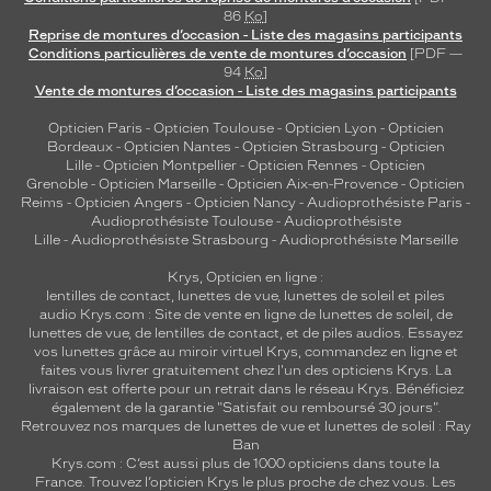
86
Ko
]
Reprise de montures d’occasion - Liste des magasins participants
Conditions particulières de vente de montures d’occasion
[PDF —
94
Ko
]
Vente de montures d’occasion - Liste des magasins participants
Opticien Paris
-
Opticien Toulouse
-
Opticien Lyon
-
Opticien
Bordeaux
-
Opticien Nantes
-
Opticien Strasbourg
-
Opticien
Lille
-
Opticien Montpellier
-
Opticien Rennes
-
Opticien
Grenoble
-
Opticien Marseille
-
Opticien Aix-en-Provence
-
Opticien
Reims
-
Opticien Angers
-
Opticien Nancy
-
Audioprothésiste Paris
-
Audioprothésiste Toulouse
-
Audioprothésiste
Lille
-
Audioprothésiste Strasbourg
-
Audioprothésiste Marseille
Krys, Opticien en ligne :
lentilles de contact
,
lunettes de vue
,
lunettes de soleil
et
piles
audio
Krys.com : Site de vente en ligne de lunettes de soleil, de
lunettes de vue, de
lentilles de contact
, et de piles audios. Essayez
vos lunettes grâce au miroir virtuel Krys, commandez en ligne et
faites vous livrer gratuitement chez l'un des opticiens Krys. La
livraison est offerte pour un retrait dans le réseau Krys. Bénéficiez
également de la garantie "Satisfait ou remboursé 30 jours".
Retrouvez nos marques de lunettes de vue et
lunettes de soleil : Ray
Ban
Krys.com : C’est aussi plus de 1000 opticiens dans toute la
France.
Trouvez l’opticien Krys le plus proche de chez vous
. Les