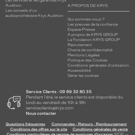
Les services et les garanties Krys
Audition
A PROPOS DE KRYS
Les conseils d'un
audioprothésiste Krys Audition
Qui sommes-nous ?
Les preuves de la confiance
Espace Presse
A propos de KRYS GROUP
La Fondation KRYS GROUP
Recrutement
Charte de confidentialité
Mentions Légales
Politique des Cookies
Conditions générales d'utilisation
Accessibilité
Gérer les cookies
Service Clients : 09 69 32 80 35
Pendant l'été, le service clients est disponible du
lundi au vendredi de 10h à 18h.
serviceclients@krys.com
Nous contacter
Questions fréquentes
Commandes - Retours - Remboursement
Conditions des offres sur le site
Conditions générales de vente
Conditions particulières de reprise de montures d’occasion
[PDF —