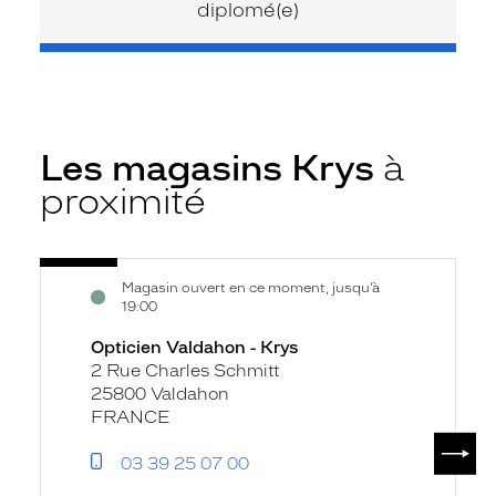
diplomé(e)
Les magasins Krys
à
proximité
Voir
Opticien
Magasin ouvert en ce moment, jusqu’à
la
Valdahon
19:00
fiche
-
Opticien Valdahon - Krys
Krys
2 Rue Charles Schmitt
25800 Valdahon
FRANCE
SUIV
03 39 25 07 00