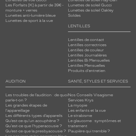
Les Forfaits [K] à partir de 39€ -
Lunettes de soleil Gucci
monture + verres
Lunettes de soleil Oakley
Lunettes anti-lumière bleue
Soldes
Lunettes de sport à la vue
LENTILLES
Lentilles de contact
Lentilles correctrices
Lentilles de couleur
Lentilles Journalières
Lentilles Bi Mensuelles
Lentilles Mensuelles
Produits d'entretien
AUDITION
SANTÉ, STYLES ET SERVICES
Les troubles de l’audition : de quoi
Nos Conseils Visagisme
parle-t-on ?
Services Krys
Les grandes étapes de
La myopie
l'appareillage
Les enfants et la vue
Les différents types d’appareils
Le strabisme
Qu’est-ce qu'un acouphène ?
Le glaucome : symptômes et
Qu'est-ce que l'hyperacousie ?
traitement
Qu’est-ce que la presbyacousie ?
Paupière qui tremble ?