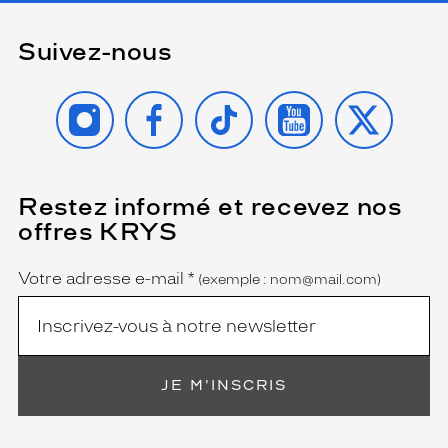
Suivez-nous
INSTAGRAM
FACEBOOK
TIKTOK
YOUTUBE
X
Restez informé et recevez nos
(Ce
champ
offres KRYS
est
Name
obligatoire)
Votre adresse e-mail
*
(exemple : nom@mail.com)
JE M'INSCRIS