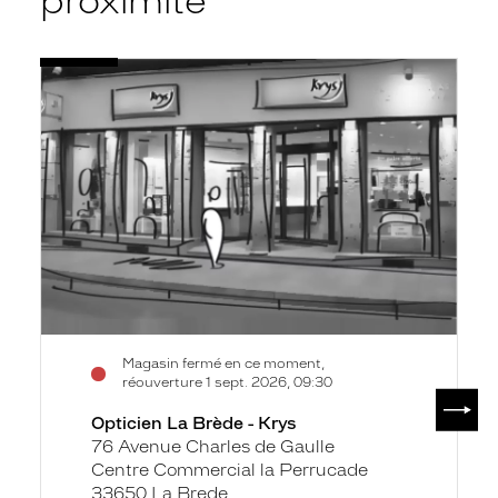
proximité
Voir
Opticien
la
La
fiche
Brède
-
Krys
Magasin fermé en ce moment,
réouverture 1 sept. 2026, 09:30
SUIV
Opticien La Brède - Krys
76 Avenue Charles de Gaulle
Centre Commercial la Perrucade
33650 La Brede