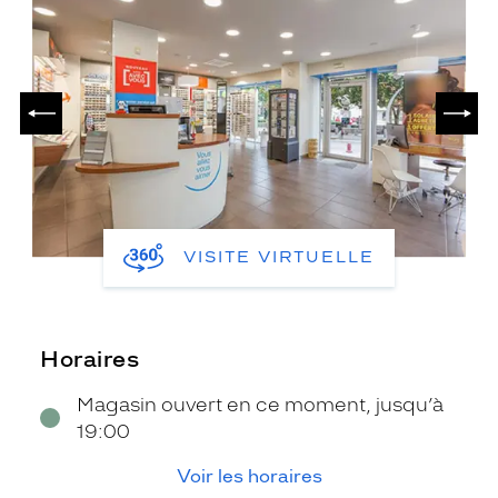
PRÉCÉDENT
SUIV
VISITE VIRTUELLE
Horaires
Magasin ouvert en ce moment, jusqu’à
19:00
Voir les horaires