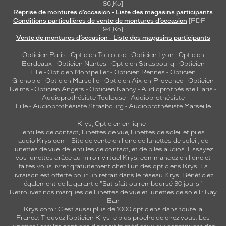
86
Ko
]
Reprise de montures d’occasion - Liste des magasins participants
Conditions particulières de vente de montures d’occasion
[PDF —
94
Ko
]
Vente de montures d’occasion - Liste des magasins participants
Opticien Paris
-
Opticien Toulouse
-
Opticien Lyon
-
Opticien
Bordeaux
-
Opticien Nantes
-
Opticien Strasbourg
-
Opticien
Lille
-
Opticien Montpellier
-
Opticien Rennes
-
Opticien
Grenoble
-
Opticien Marseille
-
Opticien Aix-en-Provence
-
Opticien
Reims
-
Opticien Angers
-
Opticien Nancy
-
Audioprothésiste Paris
-
Audioprothésiste Toulouse
-
Audioprothésiste
Lille
-
Audioprothésiste Strasbourg
-
Audioprothésiste Marseille
Krys, Opticien en ligne :
lentilles de contact
,
lunettes de vue
,
lunettes de soleil
et
piles
audio
Krys.com : Site de vente en ligne de lunettes de soleil, de
lunettes de vue, de
lentilles de contact
, et de piles audios. Essayez
vos lunettes grâce au miroir virtuel Krys, commandez en ligne et
faites vous livrer gratuitement chez l'un des opticiens Krys. La
livraison est offerte pour un retrait dans le réseau Krys. Bénéficiez
également de la garantie "Satisfait ou remboursé 30 jours".
Retrouvez nos marques de lunettes de vue et
lunettes de soleil : Ray
Ban
Krys.com : C’est aussi plus de 1000 opticiens dans toute la
France.
Trouvez l’opticien Krys le plus proche de chez vous
. Les