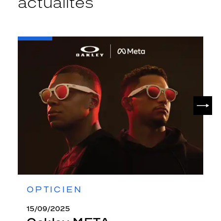
actualités
-
Oakley
META
SUIV
OPTICIEN
15/09/2025