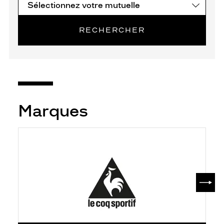
RECHERCHER
Marques
SUIV