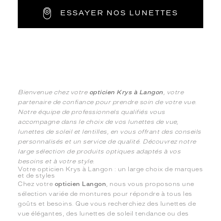
ESSAYER NOS LUNETTES
Bienvenue chez votre
opticien Krys à Langon
, votre
partenaire de confiance pour prendre soin de votre vue.
Notre équipe de professionnels qualifiés vous
accompagne dans le choix de vos lunettes de vue,
lunettes de soleil et lentilles, en vous offrant des conseils
personnalisés et un service de qualité. Découvrez notre
large sélection de produits optiques adaptés à vos
besoins et à votre style.
Votre opticien Krys à Langon : un large choix de marques
et de styles
Chez votre
opticien Langon
, nous vous proposons une
sélection variée de montures pour répondre à tous les
goûts et besoins. Que vous recherchiez des lunettes de
vue élégantes, des lunettes de soleil tendance ou des