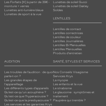
Les Forfaits [K] à partir de 39€ -
Lunettes de soleil Gucci
monture + verres
Lunettes de soleil Oakley
Lunettes anti-lumière bleue
Soldes
Lunettes de sport à la vue
LENTILLES
Lentilles de contact
Lentilles correctrices
Lentilles de couleur
Lentilles Journalières
Lentilles Bi Mensuelles
Lentilles Mensuelles
Produits d'entretien
AUDITION
SANTÉ, STYLES ET SERVICES
Les troubles de l’audition : de quoi
Nos Conseils Visagisme
parle-t-on ?
Services Krys
Les grandes étapes de
La myopie
l'appareillage
Les enfants et la vue
Les différents types d’appareils
Le strabisme
Qu’est-ce qu'un acouphène ?
Le glaucome : symptômes et
Qu'est-ce que l'hyperacousie ?
traitement
Qu’est-ce que la presbyacousie ?
Paupière qui tremble ?
Les services et les garanties Krys