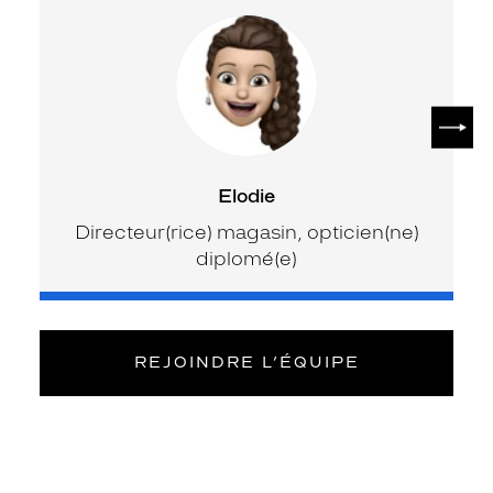
SUIV
Elodie
Directeur(rice) magasin, opticien(ne)
diplomé(e)
REJOINDRE L’ÉQUIPE