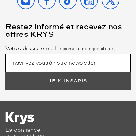
Restez informé et recevez nos
(Ce
champ
offres KRYS
est
Name
obligatoire)
Votre adresse e-mail
*
(exemple : nom@mail.com)
JE M'INSCRIS
La confiance
vous va si bien