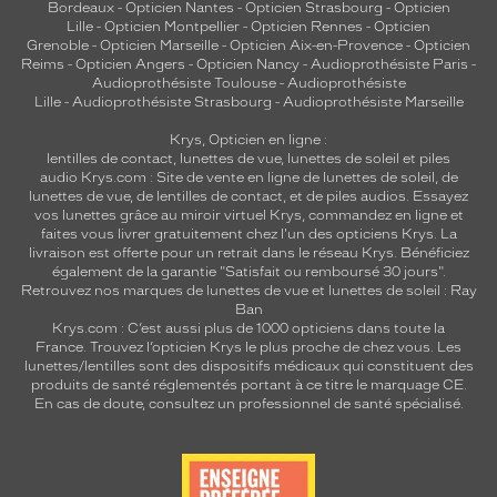
Bordeaux
-
Opticien Nantes
-
Opticien Strasbourg
-
Opticien
Lille
-
Opticien Montpellier
-
Opticien Rennes
-
Opticien
Grenoble
-
Opticien Marseille
-
Opticien Aix-en-Provence
-
Opticien
Reims
-
Opticien Angers
-
Opticien Nancy
-
Audioprothésiste Paris
-
Audioprothésiste Toulouse
-
Audioprothésiste
Lille
-
Audioprothésiste Strasbourg
-
Audioprothésiste Marseille
Krys, Opticien en ligne :
lentilles de contact
,
lunettes de vue
,
lunettes de soleil
et
piles
audio
Krys.com : Site de vente en ligne de lunettes de soleil, de
lunettes de vue, de
lentilles de contact
, et de piles audios. Essayez
vos lunettes grâce au miroir virtuel Krys, commandez en ligne et
faites vous livrer gratuitement chez l'un des opticiens Krys. La
livraison est offerte pour un retrait dans le réseau Krys. Bénéficiez
également de la garantie "Satisfait ou remboursé 30 jours".
Retrouvez nos marques de lunettes de vue et
lunettes de soleil : Ray
Ban
Krys.com : C’est aussi plus de 1000 opticiens dans toute la
France.
Trouvez l’opticien Krys le plus proche de chez vous
. Les
lunettes/lentilles sont des dispositifs médicaux qui constituent des
produits de santé réglementés portant à ce titre le marquage CE.
En cas de doute, consultez un professionnel de santé spécialisé.