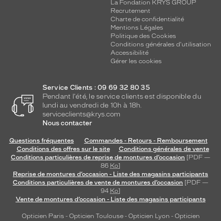
La Fondation KRYS GROUP
Recrutement
Charte de confidentialité
Mentions Légales
Politique des Cookies
Conditions générales d'utilisation
Accessibilité
Gérer les cookies
Service Clients : 09 69 32 80 35
Pendant l'été, le service clients est disponible du
lundi au vendredi de 10h à 18h.
serviceclients@krys.com
Nous contacter
Questions fréquentes
Commandes - Retours - Remboursement
Conditions des offres sur le site
Conditions générales de vente
Conditions particulières de reprise de montures d’occasion
[PDF —
86
Ko
]
Reprise de montures d’occasion - Liste des magasins participants
Conditions particulières de vente de montures d’occasion
[PDF —
94
Ko
]
Vente de montures d’occasion - Liste des magasins participants
Opticien Paris
-
Opticien Toulouse
-
Opticien Lyon
-
Opticien