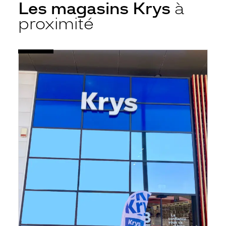
Les magasins Krys
à
proximité
Voir
Opticien
la
Jacou
fiche
-
Espace
Bocaud
-
Krys