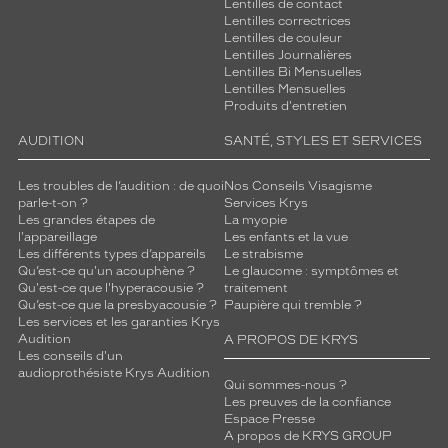
Lentilles de contact
Lentilles correctrices
Lentilles de couleur
Lentilles Journalières
Lentilles Bi Mensuelles
Lentilles Mensuelles
Produits d'entretien
AUDITION
SANTÉ, STYLES ET SERVICES
Les troubles de l’audition : de quoi
Nos Conseils Visagisme
parle-t-on ?
Services Krys
Les grandes étapes de
La myopie
l'appareillage
Les enfants et la vue
Les différents types d’appareils
Le strabisme
Qu’est-ce qu'un acouphène ?
Le glaucome : symptômes et
Qu'est-ce que l'hyperacousie ?
traitement
Qu’est-ce que la presbyacousie ?
Paupière qui tremble ?
Les services et les garanties Krys
Audition
A PROPOS DE KRYS
Les conseils d'un
audioprothésiste Krys Audition
Qui sommes-nous ?
Les preuves de la confiance
Espace Presse
A propos de KRYS GROUP