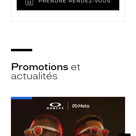
PRENDRE RENDEZ‑VOUS
Promotions
et
actualités
-
Oakley
META
SUIV