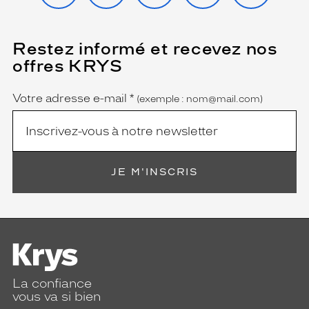
Restez informé et recevez nos
(Ce
champ
offres KRYS
est
Name
obligatoire)
Votre adresse e-mail
*
(exemple : nom@mail.com)
JE M'INSCRIS
La confiance
vous va si bien