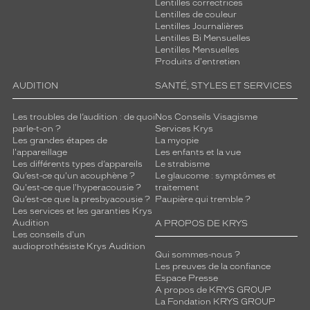
Lentilles correctrices
Lentilles de couleur
Lentilles Journalières
Lentilles Bi Mensuelles
Lentilles Mensuelles
Produits d'entretien
AUDITION
SANTÉ, STYLES ET SERVICES
Les troubles de l’audition : de quoi
Nos Conseils Visagisme
parle-t-on ?
Services Krys
Les grandes étapes de
La myopie
l'appareillage
Les enfants et la vue
Les différents types d’appareils
Le strabisme
Qu’est-ce qu'un acouphène ?
Le glaucome : symptômes et
Qu'est-ce que l'hyperacousie ?
traitement
Qu’est-ce que la presbyacousie ?
Paupière qui tremble ?
Les services et les garanties Krys
Audition
A PROPOS DE KRYS
Les conseils d'un
audioprothésiste Krys Audition
Qui sommes-nous ?
Les preuves de la confiance
Espace Presse
A propos de KRYS GROUP
La Fondation KRYS GROUP