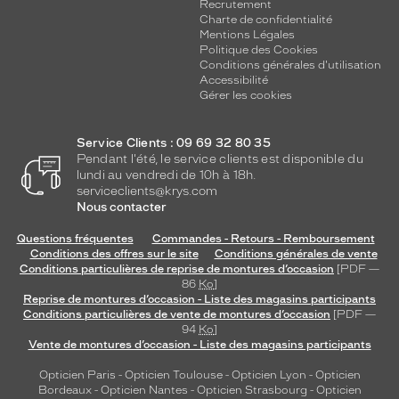
Recrutement
Charte de confidentialité
Mentions Légales
Politique des Cookies
Conditions générales d'utilisation
Accessibilité
Gérer les cookies
Service Clients : 09 69 32 80 35
Pendant l'été, le service clients est disponible du
lundi au vendredi de 10h à 18h.
serviceclients@krys.com
Nous contacter
Questions fréquentes
Commandes - Retours - Remboursement
Conditions des offres sur le site
Conditions générales de vente
Conditions particulières de reprise de montures d’occasion
[PDF —
86
Ko
]
Reprise de montures d’occasion - Liste des magasins participants
Conditions particulières de vente de montures d’occasion
[PDF —
94
Ko
]
Vente de montures d’occasion - Liste des magasins participants
Opticien Paris
-
Opticien Toulouse
-
Opticien Lyon
-
Opticien
Bordeaux
-
Opticien Nantes
-
Opticien Strasbourg
-
Opticien