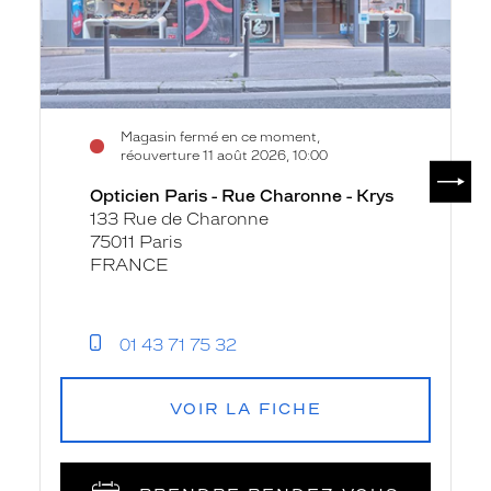
Krys
Magasin fermé en ce moment,
réouverture 11 août 2026, 10:00
SUIV
Opticien Paris - Rue Charonne - Krys
133 Rue de Charonne
75011 Paris
FRANCE
01 43 71 75 32
VOIR LA FICHE