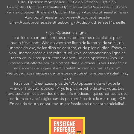
Lille
-
Opticien Montpellier
-
Opticien Rennes
-
Opticien
Grenoble
-
Opticien Marseille
-
Opticien Aix-en-Provence
-
Opticien
Reims
-
Opticien Angers
-
Opticien Nancy
-
Audioprothésiste Paris
-
Audioprothésiste Toulouse
-
Audioprothésiste
Lille
-
Audioprothésiste Strasbourg
-
Audioprothésiste Marseille
Krys, Opticien en ligne :
lentilles de contact
,
lunettes de vue
,
lunettes de soleil
et
piles
audio
Krys.com : Site de vente en ligne de lunettes de soleil, de
lunettes de vue, de
lentilles de contact
, et de piles audios. Essayez
vos lunettes grâce au miroir virtuel Krys, commandez en ligne et
faites vous livrer gratuitement chez l'un des opticiens Krys. La
livraison est offerte pour un retrait dans le réseau Krys. Bénéficiez
également de la garantie "Satisfait ou remboursé 30 jours".
Retrouvez nos marques de lunettes de vue et
lunettes de soleil : Ray
Ban
Krys.com : C’est aussi plus de 1000 opticiens dans toute la
France.
Trouvez l’opticien Krys le plus proche de chez vous
. Les
lunettes/lentilles sont des dispositifs médicaux qui constituent des
produits de santé réglementés portant à ce titre le marquage CE.
En cas de doute, consultez un professionnel de santé spécialisé.