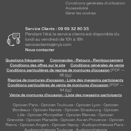
Conditions générales d'utilisation
Accessibilité
Gérer les cookies
Service Clients : 09 69 32 80 35
Pendant l'été, le service clients est disponible du
lundi au vendredi de 10h à 18h.
serviceclients@krys.com
Nous contacter
Questions fréquentes
Commandes - Retours - Remboursement
Conditions des offres sur le site
Conditions générales de vente
Conditions particulières de reprise de montures d’occasion
[PDF —
86
Ko
]
Reprise de montures d’occasion - Liste des magasins participants
Conditions particulières de vente de montures d’occasion
[PDF —
94
Ko
]
Vente de montures d’occasion - Liste des magasins participants
Opticien Paris
-
Opticien Toulouse
-
Opticien Lyon
-
Opticien
Bordeaux
-
Opticien Nantes
-
Opticien Strasbourg
-
Opticien
Lille
-
Opticien Montpellier
-
Opticien Rennes
-
Opticien
Grenoble
-
Opticien Marseille
-
Opticien Aix-en-Provence
-
Opticien
Reims
-
Opticien Angers
-
Opticien Nancy
-
Audioprothésiste Paris
-
Audioprothésiste Toulouse
-
Audioprothésiste