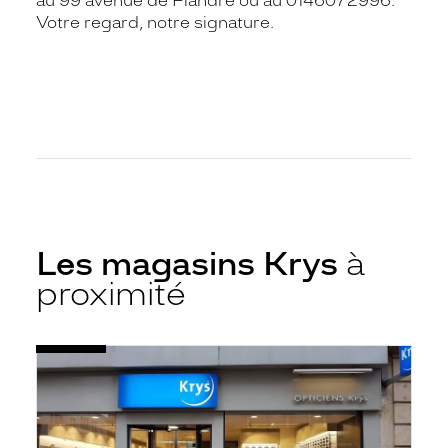
au 99 avenue de Flandre ou au 0146072996.
Votre regard, notre signature.
Les magasins Krys
à
proximité
Voir
Opticien
la
Paris
fiche
-
Rue