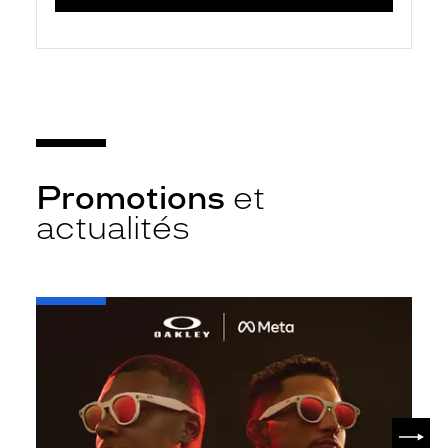
Promotions
et
actualités
-
Oakley
META
SUIV