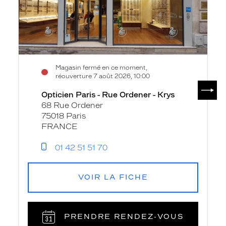
Ordener
-
Krys
Magasin fermé en ce moment,
réouverture 7 août 2026, 10:00
SUIV
Opticien Paris - Rue Ordener - Krys
68 Rue Ordener
75018 Paris
FRANCE
01 42 51 51 70
VOIR LA FICHE
PRENDRE RENDEZ‑VOUS