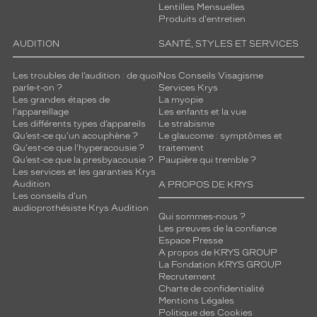
Lentilles Mensuelles
Produits d'entretien
AUDITION
SANTÉ, STYLES ET SERVICES
Les troubles de l’audition : de quoi
Nos Conseils Visagisme
parle-t-on ?
Services Krys
Les grandes étapes de
La myopie
l'appareillage
Les enfants et la vue
Les différents types d’appareils
Le strabisme
Qu’est-ce qu'un acouphène ?
Le glaucome : symptômes et
Qu'est-ce que l'hyperacousie ?
traitement
Qu’est-ce que la presbyacousie ?
Paupière qui tremble ?
Les services et les garanties Krys
Audition
A PROPOS DE KRYS
Les conseils d'un
audioprothésiste Krys Audition
Qui sommes-nous ?
Les preuves de la confiance
Espace Presse
A propos de KRYS GROUP
La Fondation KRYS GROUP
Recrutement
Charte de confidentialité
Mentions Légales
Politique des Cookies