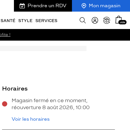
Prendre un RDV
Mon magasin
Mon
Afficher
SANTÉ
STYLE
SERVICES
vide
panie
la
recherche
fite !
Horaires
Magasin fermé en ce moment,
réouverture 8 août 2026, 10:00
Voir les horaires