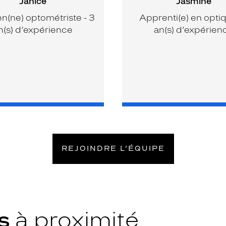
Janice
Jasmine
en(ne) optométriste - 3
Apprenti(e) en optiq
n(s) d’expérience
an(s) d’expérien
REJOINDRE L’ÉQUIPE
ys
à proximité