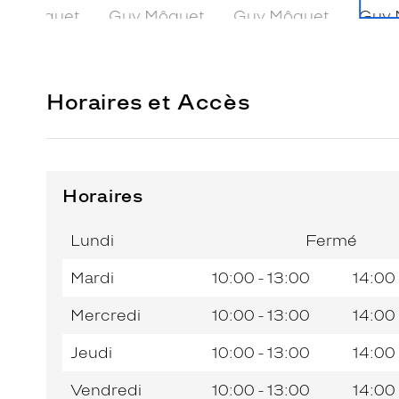
Horaires et Accès
Horaires
Horaires
Horaires
Jour de
Jour de
Horaires
Horaires
de
de
la
la
du
du
l’après-
l’après-
Lundi
Fermé
semaine
semaine
matin
matin
midi
midi
Mardi
10:00 - 13:00
14:00 
Mercredi
10:00 - 13:00
14:00 
Jeudi
10:00 - 13:00
14:00 
Vendredi
10:00 - 13:00
14:00 