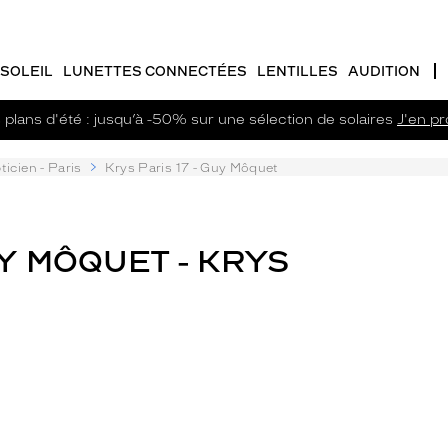
SOLEIL
LUNETTES CONNECTÉES
LENTILLES
AUDITION
plans d'été : jusqu’à -50% sur une sélection de solaires
J'en pro
ticien - Paris
Krys Paris 17 - Guy Môquet
UY MÔQUET - KRYS