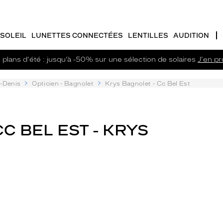
SOLEIL
LUNETTES CONNECTÉES
LENTILLES
AUDITION
plans d'été : jusqu’à -50% sur une sélection de solaires
J'en pro
t-Denis
Opticien - Bagnolet
Krys Bagnolet - Cc Bel Est
C BEL EST - KRYS