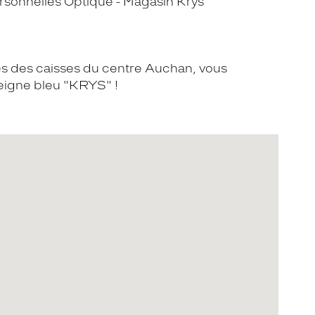
sonnelles Optique - Magasin Krys
ès des caisses du centre Auchan, vous
eigne bleu "KRYS" !