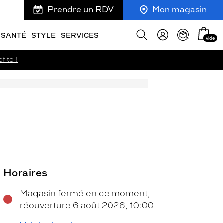
Prendre un RDV
Mon magasin
Mon
Afficher
SANTÉ
STYLE
SERVICES
vide
panie
la
recherche
fite !
Horaires
Magasin fermé en ce moment,
réouverture 6 août 2026, 10:00