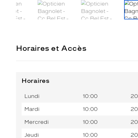
Horaires et Accès
Horaires
Horaires
Jour de
Horaires
de
la
du
l’après-
Lundi
10:00
20
semaine
matin
midi
Mardi
10:00
20
Mercredi
10:00
20
Jeudi
10:00
20