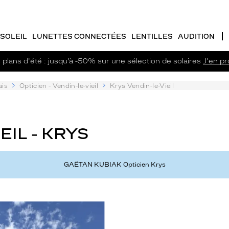
SOLEIL
LUNETTES CONNECTÉES
LENTILLES
AUDITION
plans d'été : jusqu’à -50% sur une sélection de solaires
J'en pro
ais
Opticien - Vendin-le-vieil
Krys Vendin-le-Vieil
EIL - KRYS
GAËTAN KUBIAK Opticien Krys