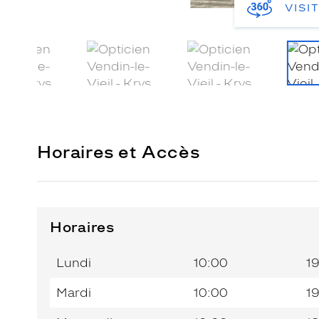
VISI
Horaires et Accès
Horaires
Horaires
Jour de
Horaires
de
la
du
l’après-
Lundi
10:00
1
semaine
matin
midi
Mardi
10:00
1