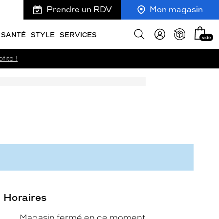
Prendre un RDV
Mon magasin
Mon
Afficher
SANTÉ
STYLE
SERVICES
vide
panie
la
recherche
fite !
Horaires
Magasin fermé en ce moment,