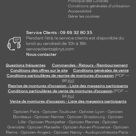
Politique des Cookies
Conditions générales d'utilisation
Accessibilité
Gérer les cookies
Service Clients : 09 69 32 80 35
Pendant l'été, le service clients est disponible du
lundi au vendredi de 10h à 18h.
serviceclients@krys.com
Nous contacter
Questions fréquentes
Commandes - Retours - Remboursement
Conditions des offres sur le site
Conditions générales de vente
Conditions particulières de reprise de montures d’occasion
[PDF —
86
Ko
]
Reprise de montures d’occasion - Liste des magasins participants
Conditions particulières de vente de montures d’occasion
[PDF —
94
Ko
]
Vente de montures d’occasion - Liste des magasins participants
Opticien Paris
-
Opticien Toulouse
-
Opticien Lyon
-
Opticien
Bordeaux
-
Opticien Nantes
-
Opticien Strasbourg
-
Opticien
Lille
-
Opticien Montpellier
-
Opticien Rennes
-
Opticien
Grenoble
-
Opticien Marseille
-
Opticien Aix-en-Provence
-
Opticien
Reims
-
Opticien Angers
-
Opticien Nancy
-
Audioprothésiste Paris
-