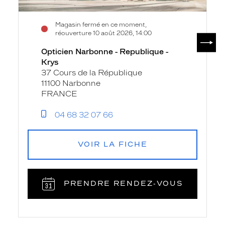
Magasin fermé en ce moment,
réouverture 10 août 2026, 14:00
SUIV
Opticien Narbonne - Republique -
Krys
37 Cours de la République
11100 Narbonne
FRANCE
04 68 32 07 66
VOIR LA FICHE
PRENDRE RENDEZ‑VOUS