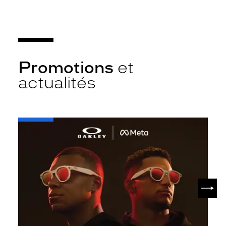
Promotions
et
actualités
-
Oakley
META
SUIV