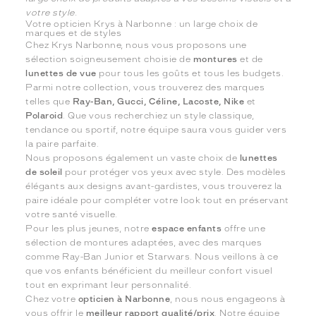
votre style.
Votre opticien Krys à Narbonne : un large choix de
marques et de styles
Chez Krys Narbonne, nous vous proposons une
sélection soigneusement choisie de
montures
et de
lunettes de vue
pour tous les goûts et tous les budgets.
Parmi notre collection, vous trouverez des marques
telles que
Ray-Ban, Gucci, Céline, Lacoste, Nike
et
Polaroid
. Que vous recherchiez un style classique,
tendance ou sportif, notre équipe saura vous guider vers
la paire parfaite.
Nous proposons également un vaste choix de
lunettes
de soleil
pour protéger vos yeux avec style. Des modèles
élégants aux designs avant-gardistes, vous trouverez la
paire idéale pour compléter votre look tout en préservant
votre santé visuelle.
Pour les plus jeunes, notre
espace enfants
offre une
sélection de montures adaptées, avec des marques
comme Ray-Ban Junior et Starwars. Nous veillons à ce
que vos enfants bénéficient du meilleur confort visuel
tout en exprimant leur personnalité.
Chez votre
opticien à Narbonne
, nous nous engageons à
vous offrir le
meilleur rapport qualité/prix
. Notre équipe