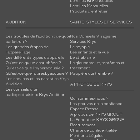
Lentilles Bi Mensuelles
Lentilles Mensuelles
Produits d'entretien
AUDITION
SANTÉ, STYLES ET SERVICES
Les troubles de l’audition : de quoi
Nos Conseils Visagisme
parle-t-on ?
Services Krys
Les grandes étapes de
La myopie
l'appareillage
Les enfants et la vue
Les différents types d’appareils
Le strabisme
Qu’est-ce qu'un acouphène ?
Le glaucome : symptômes et
Qu'est-ce que l'hyperacousie ?
traitement
Qu’est-ce que la presbyacousie ?
Paupière qui tremble ?
Les services et les garanties Krys
Audition
A PROPOS DE KRYS
Les conseils d'un
audioprothésiste Krys Audition
Qui sommes-nous ?
Les preuves de la confiance
Espace Presse
A propos de KRYS GROUP
La Fondation KRYS GROUP
Recrutement
Charte de confidentialité
Mentions Légales