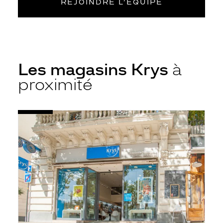
REJOINDRE L’ÉQUIPE
Les magasins Krys
à
proximité
Voir
Opticien
la
Narbonne
fiche
-
Republique
-
Krys