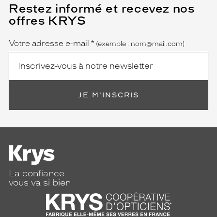
Restez informé et recevez nos
(Ce
champ
offres KRYS
est
Name
obligatoire)
Votre adresse e-mail
*
(exemple : nom@mail.com)
JE M'INSCRIS
La confiance
vous va si bien