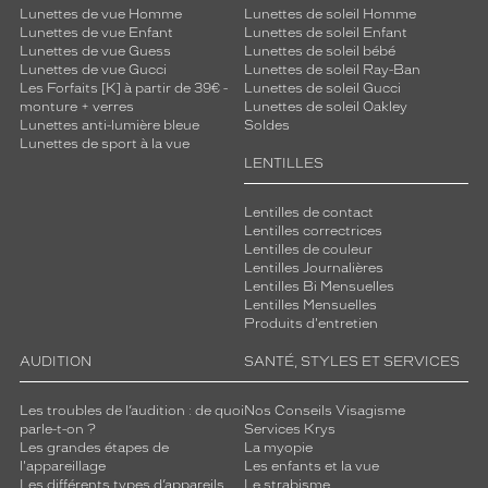
Lunettes de vue Homme
Lunettes de soleil Homme
Lunettes de vue Enfant
Lunettes de soleil Enfant
Lunettes de vue Guess
Lunettes de soleil bébé
Lunettes de vue Gucci
Lunettes de soleil Ray-Ban
Les Forfaits [K] à partir de 39€ -
Lunettes de soleil Gucci
monture + verres
Lunettes de soleil Oakley
Lunettes anti-lumière bleue
Soldes
Lunettes de sport à la vue
LENTILLES
Lentilles de contact
Lentilles correctrices
Lentilles de couleur
Lentilles Journalières
Lentilles Bi Mensuelles
Lentilles Mensuelles
Produits d'entretien
AUDITION
SANTÉ, STYLES ET SERVICES
Les troubles de l’audition : de quoi
Nos Conseils Visagisme
parle-t-on ?
Services Krys
Les grandes étapes de
La myopie
l'appareillage
Les enfants et la vue
Les différents types d’appareils
Le strabisme