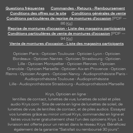
Questions fréquentes
Commandes - Retours - Remboursement
Conditions des offres sur le site
Conditions générales de vente
Conditions particulières de reprise de montures d’occasion
[PDF —
86
Ko
]
Reprise de montures d’occasion - Liste des magasins participants
Conditions particulières de vente de montures d’occasion
[PDF —
94
Ko
]
Vente de montures d’occasion - Liste des magasins participants
Opticien Paris
-
Opticien Toulouse
-
Opticien Lyon
-
Opticien
Bordeaux
-
Opticien Nantes
-
Opticien Strasbourg
-
Opticien
Lille
-
Opticien Montpellier
-
Opticien Rennes
-
Opticien
Grenoble
-
Opticien Marseille
-
Opticien Aix-en-Provence
-
Opticien
Reims
-
Opticien Angers
-
Opticien Nancy
-
Audioprothésiste Paris
-
Audioprothésiste Toulouse
-
Audioprothésiste
Lille
-
Audioprothésiste Strasbourg
-
Audioprothésiste Marseille
Krys, Opticien en ligne :
lentilles de contact
,
lunettes de vue
,
lunettes de soleil
et
piles
audio
Krys.com : Site de vente en ligne de lunettes de soleil, de
lunettes de vue, de
lentilles de contact
, et de piles audios. Essayez
vos lunettes grâce au miroir virtuel Krys, commandez en ligne et
faites vous livrer gratuitement chez l'un des opticiens Krys. La
livraison est offerte pour un retrait dans le réseau Krys. Bénéficiez
également de la garantie "Satisfait ou remboursé 30 jours".