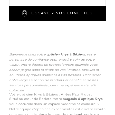
ESSAYER NOS LUNETTES
Bienvenue chez votre
opticien Krys à Béziers
, votre
partenaire de confiance pour prendre soin de votre
vision. Notre équipe de professionnels qualifiés vous
accompagne dans le choix de vos lunettes, lentilles et
solutions optiques adaptées à vos besoins. Découvrez
notre large sélection de produits et bénéficiez de nos
services personnalisés pour une expérience visuelle
optimale.
Votre opticien Krys à Béziers : Allées Paul Riquet
Situé au cœur de Béziers, votre
magasin d'optique Krys
vous accueille dans un espace moderne et chaleureux.
Notre équipe d'opticiens expérimentés est à votre écoute
pour vous guider dans le choix de vos
lunettes de vue
,