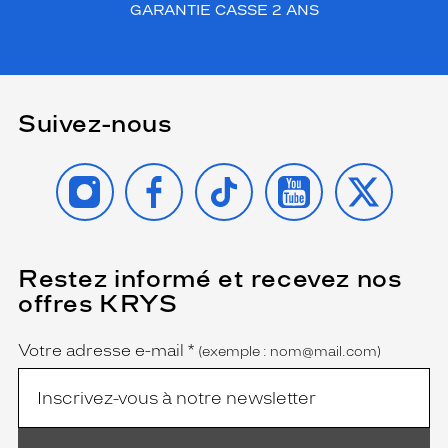
GARANTIE CASSE 2 ANS
Suivez-nous
INSTAGRAM
FACEBOOK
TIKTOK
YOUTUBE
X
Restez informé et recevez nos
(Ce
champ
offres KRYS
est
Name
obligatoire)
Votre adresse e-mail
*
(exemple : nom@mail.com)