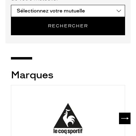
RECHERCHER
Marques
SUIV