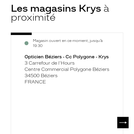
Les magasins Krys
à
proximité
Voir
Opticien
Magasin ouvert en ce moment, jusqu’à
la
Béziers
19:30
fiche
-
Opticien Béziers - Cc Polygone - Krys
Cc
3 Carrefour de l'Hours
Polygone
Centre Commercial Polygone Béziers
-
34500 Béziers
Krys
FRANCE
SUIV