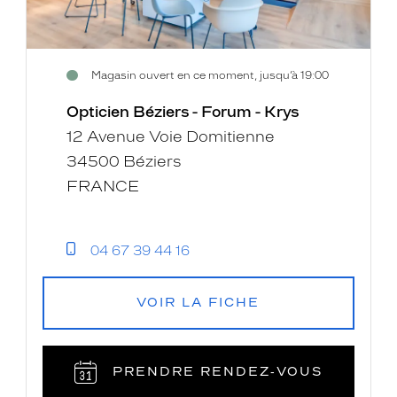
Magasin ouvert en ce moment, jusqu’à 19:00
Opticien Béziers - Forum - Krys
12 Avenue Voie Domitienne
34500 Béziers
FRANCE
04 67 39 44 16
VOIR LA FICHE
PRENDRE RENDEZ‑VOUS