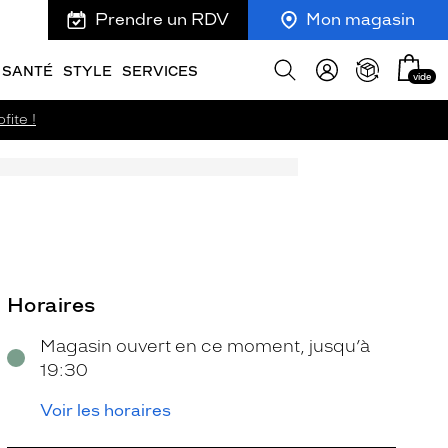
Prendre un RDV
Mon magasin
Mon
Afficher
SANTÉ
STYLE
SERVICES
vide
panie
la
recherche
fite !
Horaires
Magasin ouvert en ce moment, jusqu’à
19:30
Voir les horaires