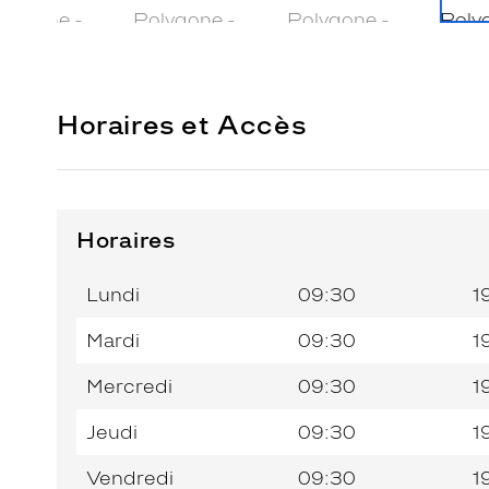
Horaires et Accès
Horaires
Horaires
Horaires
Jour de
Jour de
Horaires
Horaires
de
de
la
la
du
du
l’après-
l’après-
Lundi
09:30
1
semaine
semaine
matin
matin
midi
midi
Mardi
09:30
1
Mercredi
09:30
1
Jeudi
09:30
1
Vendredi
09:30
1