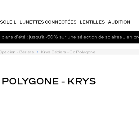
SOLEIL
LUNETTES CONNECTÉES
LENTILLES
AUDITION
plans d'été : jusqu’à -50% sur une sélection de solaires
J'en pro
Opticien - Béziers
Krys Béziers - Cc Polygone
C POLYGONE - KRYS