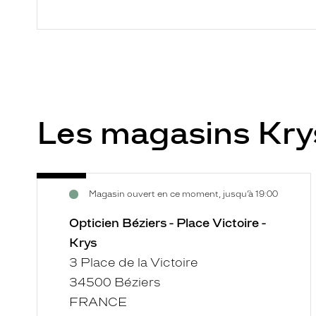
Les magasins Kr
Opticien
Voir
Magasin ouvert en ce moment, jusqu’à 19:00
Béziers
la
-
fiche
Opticien Béziers - Place Victoire -
Place
Krys
Victoire
3 Place de la Victoire
-
34500 Béziers
Krys
FRANCE