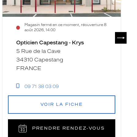
Magasin fermé en ce moment, réouverture 8
août 2026, 14:00
SUIVAN
Opticien Capestang - Krys
5 Rue de la Cave
34310 Capestang
FRANCE
09 71 38 03 09
VOIR LA FICHE
PRENDRE RENDEZ‑VOUS