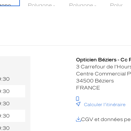
Opticien Béziers - Cc 
3 Carrefour de l'Hour
Centre Commercial P
9:30
34500 Béziers
FRANCE
9:30
9:30
Calculer l’itinéraire
9:30
CGV et données per
9:30