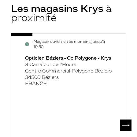
Les magasins Krys
à
proximité
Voir
Opticien
Magasin ouvert en ce moment, jusqu’à
la
Béziers
19:30
fiche
-
Opticien Béziers - Cc Polygone - Krys
Cc
3 Carrefour de l'Hours
Polygone
Centre Commercial Polygone Béziers
-
34500 Béziers
Krys
FRANCE
SUIV