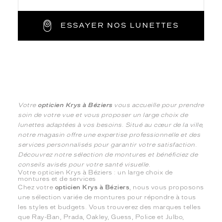
ESSAYER NOS LUNETTES
Votre
opticien Krys à Béziers
vous accueille pour prendre
soin de votre vue et vous proposer un large choix de
lunettes adaptées à vos besoins. Situé au cœur de la ville,
notre magasin offre une expertise professionnelle et des
services personnalisés pour garantir votre satisfaction.
Découvrez notre sélection de montures et bénéficiez de
conseils avisés pour votre santé visuelle.
Votre opticien Krys à Béziers : un large choix de
montures et de services
Chez votre
opticien Krys à Béziers
, nous vous proposons
une sélection variée de montures pour répondre à tous
les styles et budgets. Vous trouverez des marques telles
que Ray-Ban, Prada, Oakley, Guess, Police et Julbo,