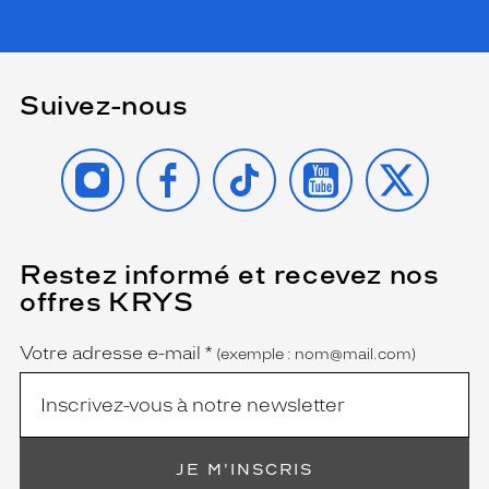
Suivez-nous
INSTAGRAM
FACEBOOK
TIKTOK
YOUTUBE
X
Restez informé et recevez nos
(Ce
champ
offres KRYS
est
Name
obligatoire)
Votre adresse e-mail
*
(exemple : nom@mail.com)
JE M'INSCRIS