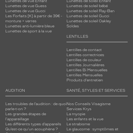
Lunettes de vue Enfant
Lunettes de soleil Enfant
Lunettes de vue Guess
Lunettes de soleil bébé
Lunettes de vue Gucci
Lunettes de soleil Ray-Ban
Les Forfaits [K] à partir de 39€ -
Lunettes de soleil Gucci
monture + verres
Lunettes de soleil Oakley
Lunettes anti-lumière bleue
Soldes
Lunettes de sport à la vue
LENTILLES
Lentilles de contact
Lentilles correctrices
Lentilles de couleur
Lentilles Journalières
Lentilles Bi Mensuelles
Lentilles Mensuelles
Produits d'entretien
AUDITION
SANTÉ, STYLES ET SERVICES
Les troubles de l’audition : de quoi
Nos Conseils Visagisme
parle-t-on ?
Services Krys
Les grandes étapes de
La myopie
l'appareillage
Les enfants et la vue
Les différents types d’appareils
Le strabisme
Qu’est-ce qu'un acouphène ?
Le glaucome : symptômes et