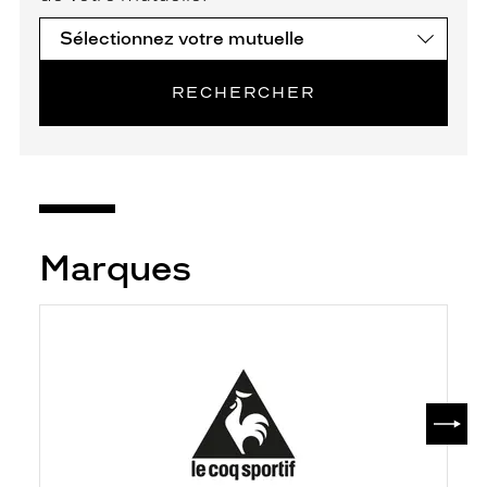
RECHERCHER
Marques
SUIV