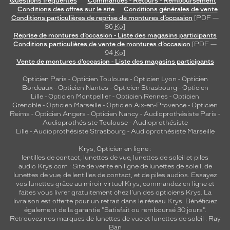
Questions fréquentes
Commandes - Retours - Remboursement
Conditions des offres sur le site
Conditions générales de vente
Conditions particulières de reprise de montures d’occasion
[PDF —
86
Ko
]
Reprise de montures d’occasion - Liste des magasins participants
Conditions particulières de vente de montures d’occasion
[PDF —
94
Ko
]
Vente de montures d’occasion - Liste des magasins participants
Opticien Paris
-
Opticien Toulouse
-
Opticien Lyon
-
Opticien
Bordeaux
-
Opticien Nantes
-
Opticien Strasbourg
-
Opticien
Lille
-
Opticien Montpellier
-
Opticien Rennes
-
Opticien
Grenoble
-
Opticien Marseille
-
Opticien Aix-en-Provence
-
Opticien
Reims
-
Opticien Angers
-
Opticien Nancy
-
Audioprothésiste Paris
-
Audioprothésiste Toulouse
-
Audioprothésiste
Lille
-
Audioprothésiste Strasbourg
-
Audioprothésiste Marseille
Krys, Opticien en ligne :
lentilles de contact
,
lunettes de vue
,
lunettes de soleil
et
piles
audio
Krys.com : Site de vente en ligne de lunettes de soleil, de
lunettes de vue, de
lentilles de contact
, et de piles audios. Essayez
vos lunettes grâce au miroir virtuel Krys, commandez en ligne et
faites vous livrer gratuitement chez l'un des opticiens Krys. La
livraison est offerte pour un retrait dans le réseau Krys. Bénéficiez
également de la garantie "Satisfait ou remboursé 30 jours".
Retrouvez nos marques de lunettes de vue et
lunettes de soleil : Ray
Ban