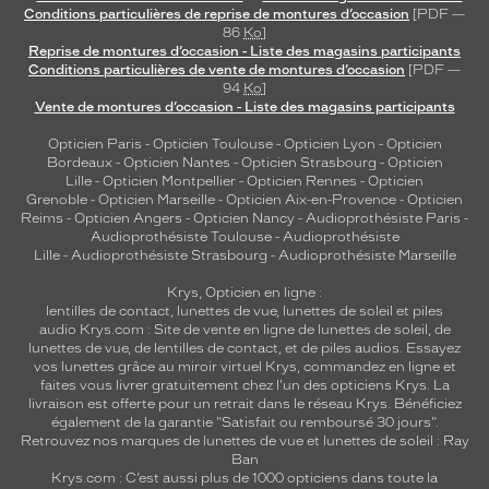
Conditions particulières de reprise de montures d’occasion
[PDF —
86
Ko
]
Reprise de montures d’occasion - Liste des magasins participants
Conditions particulières de vente de montures d’occasion
[PDF —
94
Ko
]
Vente de montures d’occasion - Liste des magasins participants
Opticien Paris
-
Opticien Toulouse
-
Opticien Lyon
-
Opticien
Bordeaux
-
Opticien Nantes
-
Opticien Strasbourg
-
Opticien
Lille
-
Opticien Montpellier
-
Opticien Rennes
-
Opticien
Grenoble
-
Opticien Marseille
-
Opticien Aix-en-Provence
-
Opticien
Reims
-
Opticien Angers
-
Opticien Nancy
-
Audioprothésiste Paris
-
Audioprothésiste Toulouse
-
Audioprothésiste
Lille
-
Audioprothésiste Strasbourg
-
Audioprothésiste Marseille
Krys, Opticien en ligne :
lentilles de contact
,
lunettes de vue
,
lunettes de soleil
et
piles
audio
Krys.com : Site de vente en ligne de lunettes de soleil, de
lunettes de vue, de
lentilles de contact
, et de piles audios. Essayez
vos lunettes grâce au miroir virtuel Krys, commandez en ligne et
faites vous livrer gratuitement chez l'un des opticiens Krys. La
livraison est offerte pour un retrait dans le réseau Krys. Bénéficiez
également de la garantie "Satisfait ou remboursé 30 jours".
Retrouvez nos marques de lunettes de vue et
lunettes de soleil : Ray
Ban
Krys.com : C’est aussi plus de 1000 opticiens dans toute la