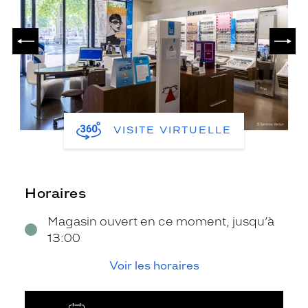
PRÉCÉDENT
SUIV
VISITE VIRTUELLE
Horaires
Magasin ouvert en ce moment, jusqu’à
13:00
Voir les horaires