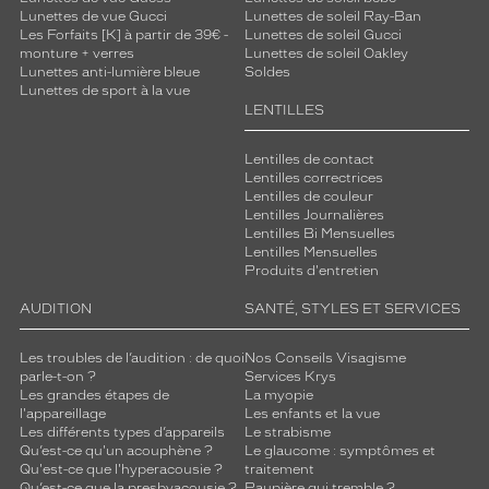
Lunettes de vue Gucci
Lunettes de soleil Ray-Ban
Les Forfaits [K] à partir de 39€ -
Lunettes de soleil Gucci
monture + verres
Lunettes de soleil Oakley
Lunettes anti-lumière bleue
Soldes
Lunettes de sport à la vue
LENTILLES
Lentilles de contact
Lentilles correctrices
Lentilles de couleur
Lentilles Journalières
Lentilles Bi Mensuelles
Lentilles Mensuelles
Produits d'entretien
AUDITION
SANTÉ, STYLES ET SERVICES
Les troubles de l’audition : de quoi
Nos Conseils Visagisme
parle-t-on ?
Services Krys
Les grandes étapes de
La myopie
l'appareillage
Les enfants et la vue
Les différents types d’appareils
Le strabisme
Qu’est-ce qu'un acouphène ?
Le glaucome : symptômes et
Qu'est-ce que l'hyperacousie ?
traitement
Qu’est-ce que la presbyacousie ?
Paupière qui tremble ?