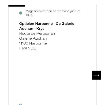
Voir
Opticien
Magasin ouvert en ce moment, jusqu’à
la
Narbonne
19:30
fiche
-
Opticien Narbonne - Cc Galerie
Cc
Auchan - Krys
Galerie
Route de Perpignan
Auchan
Galerie Auchan
-
11100 Narbonne
Krys
FRANCE
SUIV