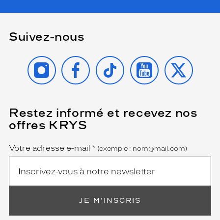
Suivez-nous
INSTAGRAM
FACEBOOK
TIKTOK
YOUTUBE
X
Restez informé et recevez nos
(Ce
champ
offres KRYS
est
Name
obligatoire)
Votre adresse e-mail
*
(exemple : nom@mail.com)
JE M'INSCRIS