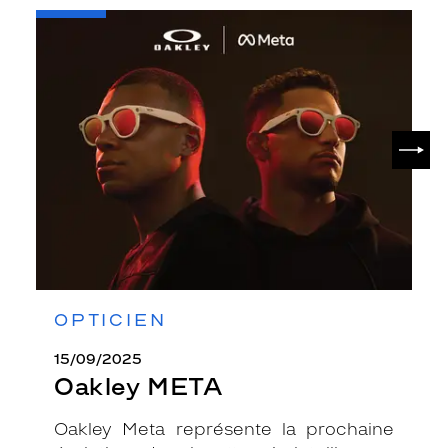
-
Oakley
META
SUIV
OPTICIEN
15/09/2025
Oakley META
Oakley Meta représente la prochaine