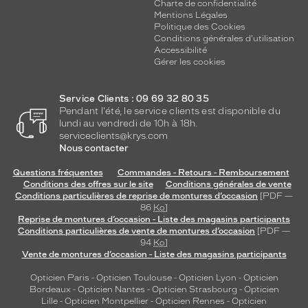
Charte de confidentialité
Mentions Légales
Politique des Cookies
Conditions générales d'utilisation
Accessibilité
Gérer les cookies
Service Clients : 09 69 32 80 35
Pendant l'été, le service clients est disponible du
lundi au vendredi de 10h à 18h.
serviceclients@krys.com
Nous contacter
Questions fréquentes
Commandes - Retours - Remboursement
Conditions des offres sur le site
Conditions générales de vente
Conditions particulières de reprise de montures d’occasion
[PDF —
86
Ko
]
Reprise de montures d’occasion - Liste des magasins participants
Conditions particulières de vente de montures d’occasion
[PDF —
94
Ko
]
Vente de montures d’occasion - Liste des magasins participants
Opticien Paris
-
Opticien Toulouse
-
Opticien Lyon
-
Opticien
Bordeaux
-
Opticien Nantes
-
Opticien Strasbourg
-
Opticien
Lille
-
Opticien Montpellier
-
Opticien Rennes
-
Opticien