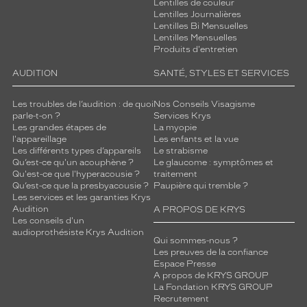
Lentilles de couleur
Lentilles Journalières
Lentilles Bi Mensuelles
Lentilles Mensuelles
Produits d'entretien
AUDITION
SANTÉ, STYLES ET SERVICES
Les troubles de l’audition : de quoi
Nos Conseils Visagisme
parle-t-on ?
Services Krys
Les grandes étapes de
La myopie
l'appareillage
Les enfants et la vue
Les différents types d’appareils
Le strabisme
Qu’est-ce qu'un acouphène ?
Le glaucome : symptômes et
Qu'est-ce que l'hyperacousie ?
traitement
Qu’est-ce que la presbyacousie ?
Paupière qui tremble ?
Les services et les garanties Krys
Audition
A PROPOS DE KRYS
Les conseils d'un
audioprothésiste Krys Audition
Qui sommes-nous ?
Les preuves de la confiance
Espace Presse
A propos de KRYS GROUP
La Fondation KRYS GROUP
Recrutement