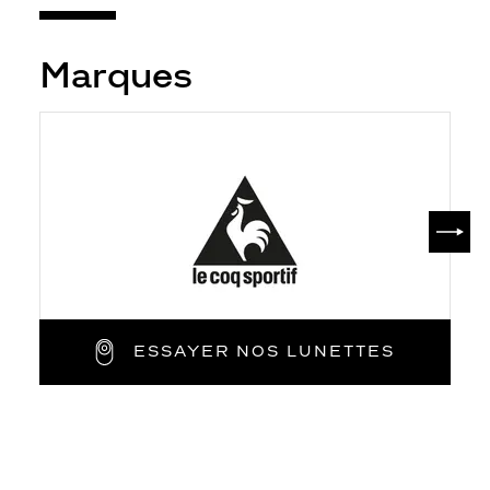
Marques
SUIV
ESSAYER NOS LUNETTES