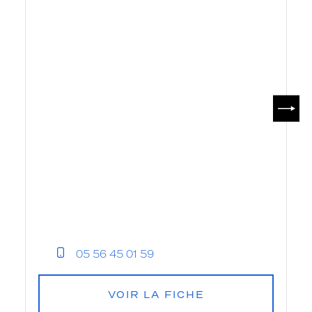
SUIV
05 56 45 01 59
VOIR LA FICHE