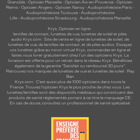
Grenoble
-
Opticien Marseille
-
Opticien Aix-en-Provence
-
Opticien
Reims
-
Opticien Angers
-
Opticien Nancy
-
Audioprothésiste Paris
-
Audioprothésiste Toulouse
-
Audioprothésiste
Lille
-
Audioprothésiste Strasbourg
-
Audioprothésiste Marseille
Krys, Opticien en ligne :
lentilles de contact
,
lunettes de vue
,
lunettes de soleil
et
piles
audio
Krys.com : Site de vente en ligne de lunettes de soleil, de
lunettes de vue, de
lentilles de contact
, et de piles audios. Essayez
vos lunettes grâce au miroir virtuel Krys, commandez en ligne et
faites vous livrer gratuitement chez l'un des opticiens Krys. La
livraison est offerte pour un retrait dans le réseau Krys. Bénéficiez
également de la garantie "Satisfait ou remboursé 30 jours".
Retrouvez nos marques de lunettes de vue et
lunettes de soleil : Ray
Ban
Krys.com : C’est aussi plus de 1000 opticiens dans toute la
France.
Trouvez l’opticien Krys le plus proche de chez vous
. Les
lunettes/lentilles sont des dispositifs médicaux qui constituent des
produits de santé réglementés portant à ce titre le marquage CE.
En cas de doute, consultez un professionnel de santé spécialisé.