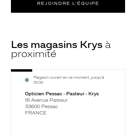
REJOINDRE L’ÉQUIPE
Les magasins Krys
à
proximité
Voir
Opticien
Magasin ouvert en ce moment, jusqu’à
la
Pessac
19:00
fiche
-
Opticien Pessac - Pasteur - Krys
Pasteur
16 Avenue Pasteur
-
33600 Pessac
Krys
FRANCE