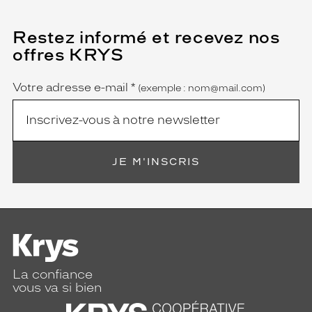
Restez informé et recevez nos
(Ce
champ
offres KRYS
est
Name
obligatoire)
Votre adresse e-mail
*
(exemple : nom@mail.com)
JE M'INSCRIS
La confiance
vous va si bien