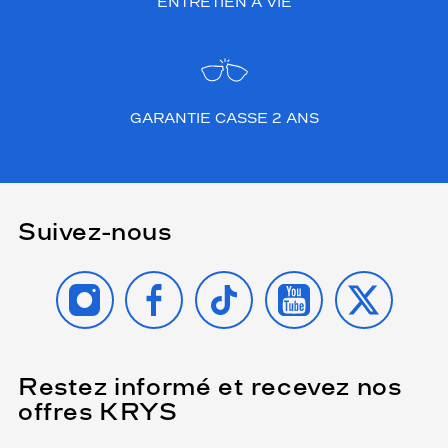
ENTRETIEN À VIE
GARANTIE CASSE 2 ANS
Suivez-nous
INSTAGRAM
FACEBOOK
TIKTOK
YOUTUBE
X
Restez informé et recevez nos
(Ce
champ
offres KRYS
est
Name
obligatoire)