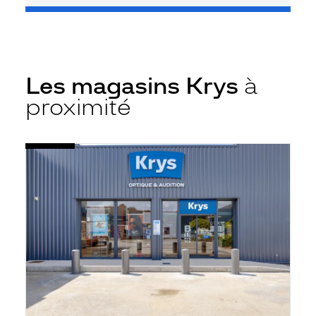
Les magasins Krys
à
proximité
Voir
Opticien
la
Saint-
fiche
Vit
-
Krys