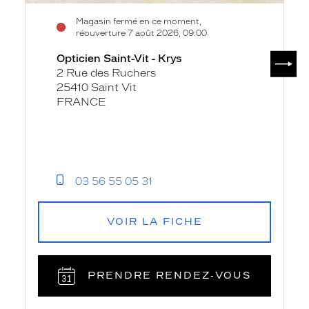
Magasin fermé en ce moment,
réouverture 7 août 2026, 09:00
SUIV
Opticien Saint-Vit - Krys
2 Rue des Ruchers
25410 Saint Vit
FRANCE
03 56 55 05 31
VOIR LA FICHE
PRENDRE RENDEZ‑VOUS