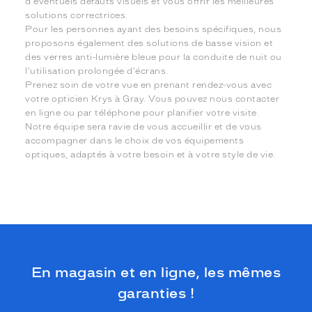
d'éventuels défauts visuels et vous offrir les meilleures
solutions correctrices.
Pour les personnes ayant des besoins spécifiques, nous
proposons également des solutions de basse vision et
des verres anti-lumière bleue pour la conduite de nuit ou
l'utilisation prolongée d'écrans.
Prenez soin de votre vue en prenant rendez-vous avec
votre opticien Krys à Gray. Vous pouvez nous contacter
en ligne ou par téléphone pour planifier votre visite.
Notre équipe sera ravie de vous accueillir et de vous
accompagner dans le choix de vos équipements
optiques, adaptés à votre besoin et à votre style de vie.
En magasin et en ligne, les mêmes
garanties !