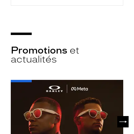
Promotions
et
actualités
-
Oakley
META
SUIV