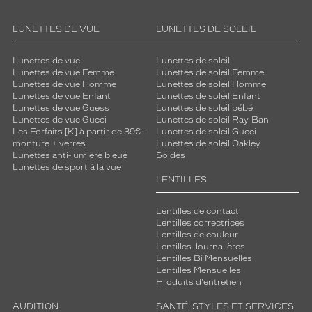
LUNETTES DE VUE
LUNETTES DE SOLEIL
Lunettes de vue
Lunettes de soleil
Lunettes de vue Femme
Lunettes de soleil Femme
Lunettes de vue Homme
Lunettes de soleil Homme
Lunettes de vue Enfant
Lunettes de soleil Enfant
Lunettes de vue Guess
Lunettes de soleil bébé
Lunettes de vue Gucci
Lunettes de soleil Ray-Ban
Les Forfaits [K] à partir de 39€ -
Lunettes de soleil Gucci
monture + verres
Lunettes de soleil Oakley
Lunettes anti-lumière bleue
Soldes
Lunettes de sport à la vue
LENTILLES
Lentilles de contact
Lentilles correctrices
Lentilles de couleur
Lentilles Journalières
Lentilles Bi Mensuelles
Lentilles Mensuelles
Produits d'entretien
AUDITION
SANTÉ, STYLES ET SERVICES