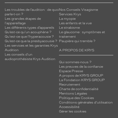
Les troubles de l’audition : de quoi
Nos Conseils Visagisme
parle-t-on ?
Services Krys
Les grandes étapes de
La myopie
l'appareillage
Les enfants et la vue
Les différents types d’appareils
Le strabisme
Qu’est-ce qu'un acouphène ?
Le glaucome : symptômes et
Qu'est-ce que l'hyperacousie ?
traitement
Qu’est-ce que la presbyacousie ?
Paupière qui tremble ?
Les services et les garanties Krys
Audition
A PROPOS DE KRYS
Les conseils d'un
audioprothésiste Krys Audition
Qui sommes-nous ?
Les preuves de la confiance
Espace Presse
A propos de KRYS GROUP
La Fondation KRYS GROUP
Recrutement
Charte de confidentialité
Mentions Légales
Politique des Cookies
Conditions générales d'utilisation
Accessibilité
Gérer les cookies