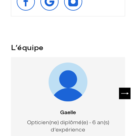
FACEBOOK
GOOGLE
INSTAGRAM
L’équipe
SUIV
Gaelle
Opticien(ne) diplômé(e) - 6 an(s)
d’expérience