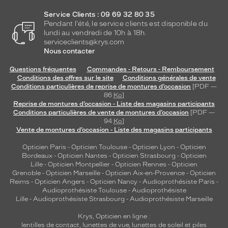
Service Clients : 09 69 32 80 35
Pendant l'été, le service clients est disponible du
lundi au vendredi de 10h à 18h.
serviceclients@krys.com
Nous contacter
Questions fréquentes
Commandes - Retours - Remboursement
Conditions des offres sur le site
Conditions générales de vente
Conditions particulières de reprise de montures d’occasion
[PDF —
86
Ko
]
Reprise de montures d’occasion - Liste des magasins participants
Conditions particulières de vente de montures d’occasion
[PDF —
94
Ko
]
Vente de montures d’occasion - Liste des magasins participants
Opticien Paris
-
Opticien Toulouse
-
Opticien Lyon
-
Opticien
Bordeaux
-
Opticien Nantes
-
Opticien Strasbourg
-
Opticien
Lille
-
Opticien Montpellier
-
Opticien Rennes
-
Opticien
Grenoble
-
Opticien Marseille
-
Opticien Aix-en-Provence
-
Opticien
Reims
-
Opticien Angers
-
Opticien Nancy
-
Audioprothésiste Paris
-
Audioprothésiste Toulouse
-
Audioprothésiste
Lille
-
Audioprothésiste Strasbourg
-
Audioprothésiste Marseille
Krys, Opticien en ligne :
lentilles de contact
,
lunettes de vue
,
lunettes de soleil
et
piles