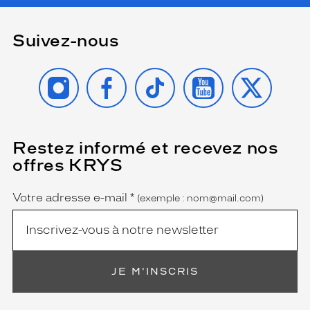
Suivez-nous
INSTAGRAM
FACEBOOK
TIKTOK
YOUTUBE
X
Restez informé et recevez nos
(Ce
champ
offres KRYS
est
Name
obligatoire)
Votre adresse e-mail
*
(exemple : nom@mail.com)
JE M'INSCRIS