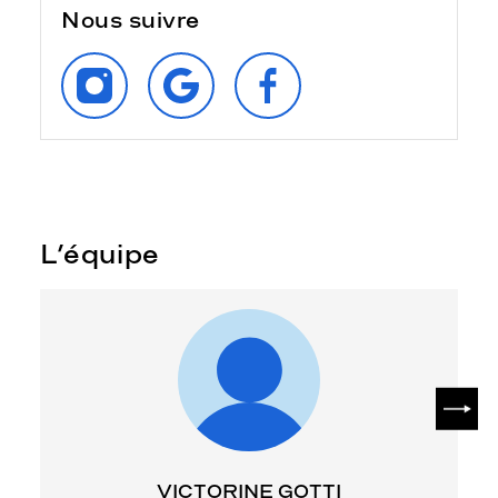
Nous suivre
SUIVEZ‑NOUS
RETROUVEZ‑NOUS
SUIVEZ‑NOUS
SUR
SUR
SUR
INSTAGRAM
GOOGLE
FACEBOOK
L’équipe
SUIV
VICTORINE GOTTI