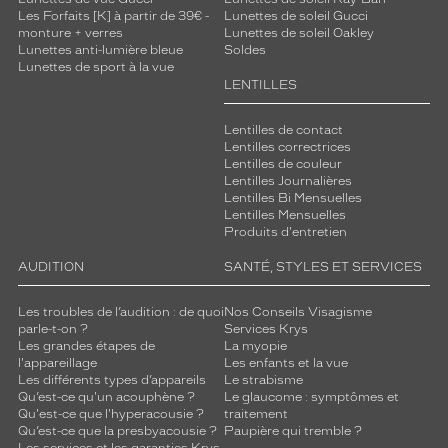
Les Forfaits [K] à partir de 39€ -
Lunettes de soleil Gucci
monture + verres
Lunettes de soleil Oakley
Lunettes anti-lumière bleue
Soldes
Lunettes de sport à la vue
LENTILLES
Lentilles de contact
Lentilles correctrices
Lentilles de couleur
Lentilles Journalières
Lentilles Bi Mensuelles
Lentilles Mensuelles
Produits d'entretien
AUDITION
SANTÉ, STYLES ET SERVICES
Les troubles de l’audition : de quoi
Nos Conseils Visagisme
parle-t-on ?
Services Krys
Les grandes étapes de
La myopie
l'appareillage
Les enfants et la vue
Les différents types d’appareils
Le strabisme
Qu’est-ce qu'un acouphène ?
Le glaucome : symptômes et
Qu'est-ce que l'hyperacousie ?
traitement
Qu’est-ce que la presbyacousie ?
Paupière qui tremble ?
Les services et les garanties Krys