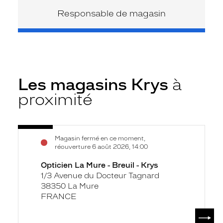
Responsable de magasin
Les magasins Krys
à
proximité
Voir
Opticien
Magasin fermé en ce moment,
la
La
réouverture 6 août 2026, 14:00
fiche
Mure
Opticien La Mure - Breuil - Krys
-
1/3 Avenue du Docteur Tagnard
Breuil
38350 La Mure
-
FRANCE
Krys
SUIV