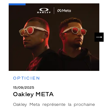
-
Oakley
META
SUIV
OPTICIEN
15/09/2025
Oakley META
Oakley Meta représente la prochaine