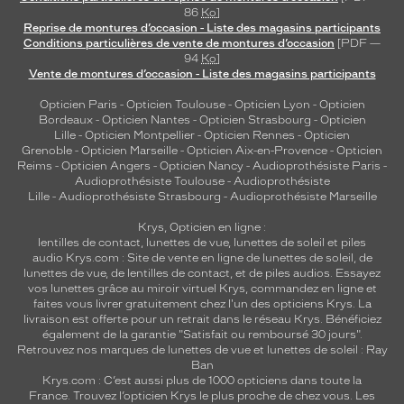
86
Ko
]
Reprise de montures d’occasion - Liste des magasins participants
Conditions particulières de vente de montures d’occasion
[PDF —
94
Ko
]
Vente de montures d’occasion - Liste des magasins participants
Opticien Paris
-
Opticien Toulouse
-
Opticien Lyon
-
Opticien
Bordeaux
-
Opticien Nantes
-
Opticien Strasbourg
-
Opticien
Lille
-
Opticien Montpellier
-
Opticien Rennes
-
Opticien
Grenoble
-
Opticien Marseille
-
Opticien Aix-en-Provence
-
Opticien
Reims
-
Opticien Angers
-
Opticien Nancy
-
Audioprothésiste Paris
-
Audioprothésiste Toulouse
-
Audioprothésiste
Lille
-
Audioprothésiste Strasbourg
-
Audioprothésiste Marseille
Krys, Opticien en ligne :
lentilles de contact
,
lunettes de vue
,
lunettes de soleil
et
piles
audio
Krys.com : Site de vente en ligne de lunettes de soleil, de
lunettes de vue, de
lentilles de contact
, et de piles audios. Essayez
vos lunettes grâce au miroir virtuel Krys, commandez en ligne et
faites vous livrer gratuitement chez l'un des opticiens Krys. La
livraison est offerte pour un retrait dans le réseau Krys. Bénéficiez
également de la garantie "Satisfait ou remboursé 30 jours".
Retrouvez nos marques de lunettes de vue et
lunettes de soleil : Ray
Ban
Krys.com : C’est aussi plus de 1000 opticiens dans toute la
France.
Trouvez l’opticien Krys le plus proche de chez vous
. Les