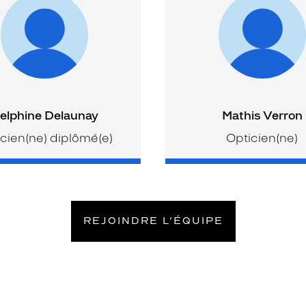
elphine Delaunay
Mathis Verron
cien(ne) diplômé(e)
Opticien(ne)
REJOINDRE L’ÉQUIPE