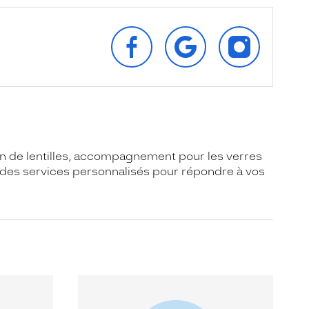
SUIVEZ‑NOUS
RETROUVEZ‑NOUS
SUIVEZ‑NOU
SUR
SUR
SUR
FACEBOOK
GOOGLE
INSTAGRAM
on de lentilles, accompagnement pour les verres
 des services personnalisés pour répondre à vos