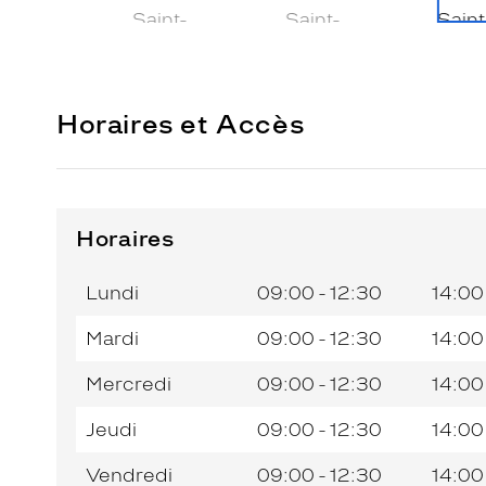
Horaires et Accès
Horaires
Horaires
Horaires
Jour de
Jour de
Horaires
Horaires
de
de
la
la
du
du
l’après-
l’après-
Lundi
09:00 - 12:30
14:00
semaine
semaine
matin
matin
midi
midi
Mardi
09:00 - 12:30
14:00
Mercredi
09:00 - 12:30
14:00
Jeudi
09:00 - 12:30
14:00
Vendredi
09:00 - 12:30
14:00