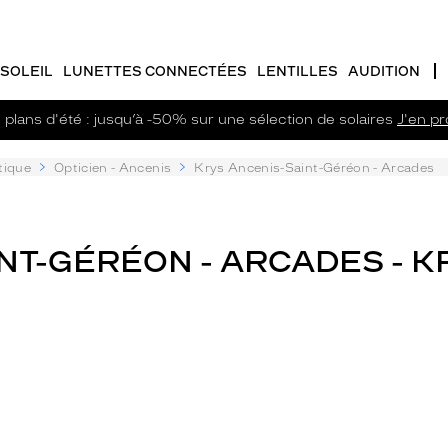
SOLEIL
LUNETTES CONNECTÉES
LENTILLES
AUDITION
plans d'été : jusqu’à -50% sur une sélection de solaires
J'en pro
tique
Opticien - Ancenis
Krys Ancenis-Saint-Géréon - Arcades
NT-GÉRÉON - ARCADES - K