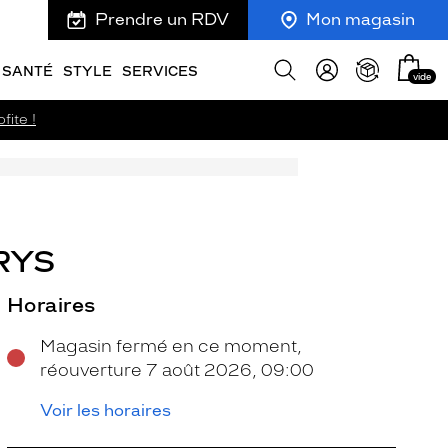
Prendre un RDV
Mon magasin
Mon
Afficher
SANTÉ
STYLE
SERVICES
vide
panie
la
recherche
fite !
RYS
Horaires
Magasin fermé en ce moment,
réouverture 7 août 2026, 09:00
Voir les horaires