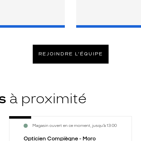
REJOINDRE L’ÉQUIPE
ys
à proximité
Opticien
Voir
Magasin ouvert en ce moment, jusqu’à 13:00
Compiègne
la
-
fiche
Opticien Compiègne - Moro