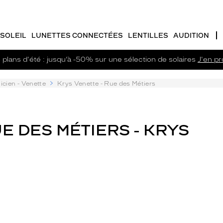
SOLEIL
LUNETTES CONNECTÉES
LENTILLES
AUDITION
plans d'été : jusqu’à -50% sur une sélection de solaires
J'en pro
icien - Venette
Krys Venette - Rue des Métiers
UE DES MÉTIERS - KRYS