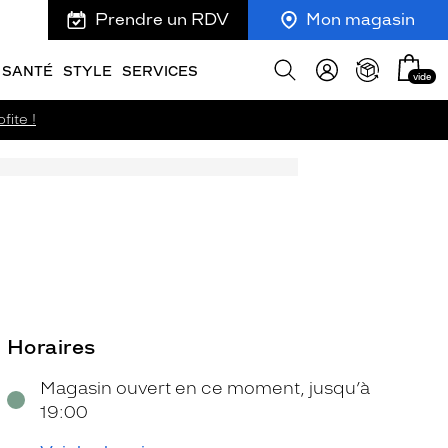
Prendre un RDV
Mon magasin
Mon
Afficher
SANTÉ
STYLE
SERVICES
vide
panie
la
recherche
fite !
Horaires
Magasin ouvert en ce moment, jusqu’à
19:00