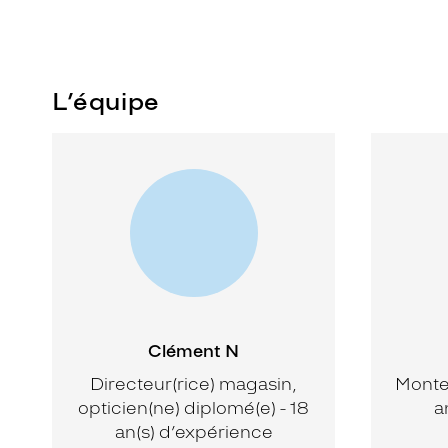
L’équipe
Clément N
Directeur(rice) magasin,
Monteu
opticien(ne) diplomé(e) - 18
a
an(s) d’expérience