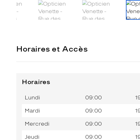
Horaires et Accès
Horaires
Horaires
Jour de
Horaires
de
la
du
l’après-
Lundi
09:00
1
semaine
matin
midi
Mardi
09:00
1
Mercredi
09:00
1
Jeudi
09:00
1