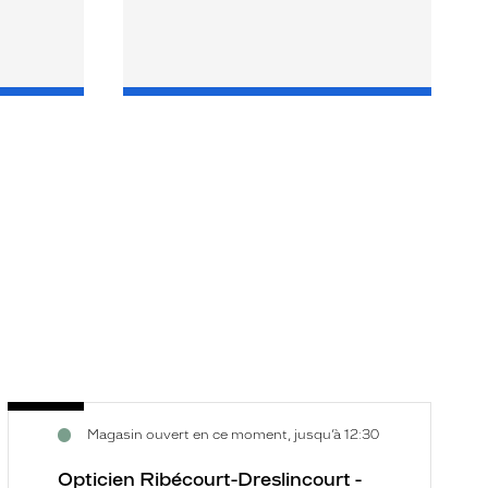
Opticien
O
Voir
V
Magasin ouvert en ce moment, jusqu’à 12:30
Ribécourt-
P
la
la
Dreslincourt
S
fiche
f
Opticien Ribécourt-Dreslincourt -