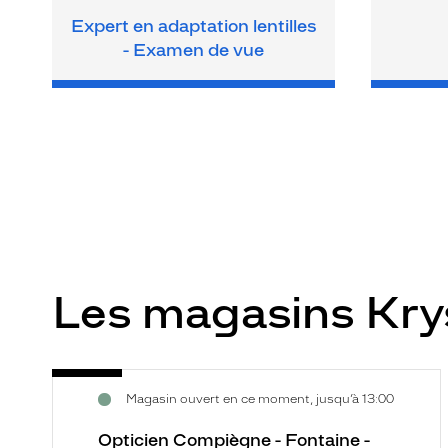
Expert en adaptation lentilles
- Examen de vue
Les magasins Kr
Opticien
Voir
Magasin ouvert en ce moment, jusqu’à 13:00
Compiègne
la
-
fiche
Opticien Compiègne - Fontaine -