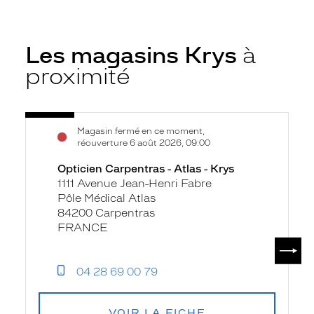
Les magasins Krys
à
proximité
Voir
Opticien
Magasin fermé en ce moment,
la
Carpentras
réouverture 6 août 2026, 09:00
fiche
-
Opticien Carpentras - Atlas - Krys
Atlas
1111 Avenue Jean-Henri Fabre
-
Pôle Médical Atlas
Krys
84200 Carpentras
FRANCE
SUIV
04 28 69 00 79
VOIR LA FICHE