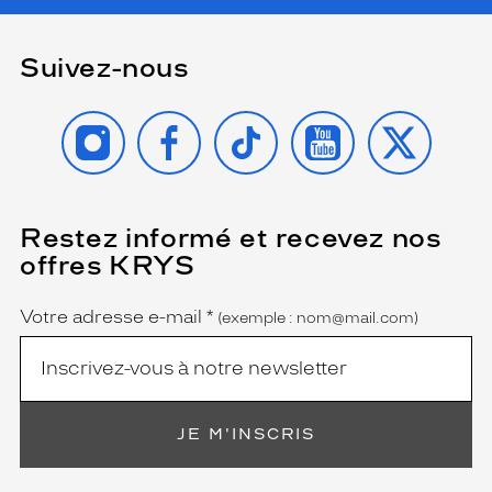
Suivez-nous
INSTAGRAM
FACEBOOK
TIKTOK
YOUTUBE
X
Restez informé et recevez nos
(Ce
champ
offres KRYS
est
Name
obligatoire)
Votre adresse e-mail
*
(exemple : nom@mail.com)
JE M'INSCRIS