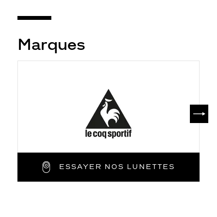
Marques
SUIV
ESSAYER NOS LUNETTES