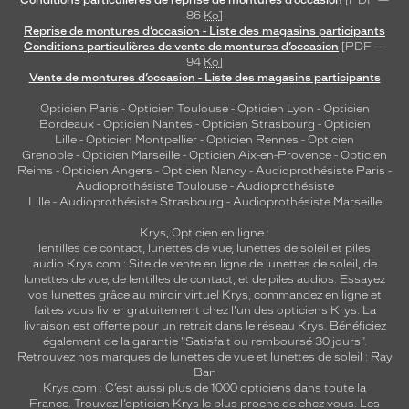
86
Ko
]
Reprise de montures d’occasion - Liste des magasins participants
Conditions particulières de vente de montures d’occasion
[PDF —
94
Ko
]
Vente de montures d’occasion - Liste des magasins participants
Opticien Paris
-
Opticien Toulouse
-
Opticien Lyon
-
Opticien
Bordeaux
-
Opticien Nantes
-
Opticien Strasbourg
-
Opticien
Lille
-
Opticien Montpellier
-
Opticien Rennes
-
Opticien
Grenoble
-
Opticien Marseille
-
Opticien Aix-en-Provence
-
Opticien
Reims
-
Opticien Angers
-
Opticien Nancy
-
Audioprothésiste Paris
-
Audioprothésiste Toulouse
-
Audioprothésiste
Lille
-
Audioprothésiste Strasbourg
-
Audioprothésiste Marseille
Krys, Opticien en ligne :
lentilles de contact
,
lunettes de vue
,
lunettes de soleil
et
piles
audio
Krys.com : Site de vente en ligne de lunettes de soleil, de
lunettes de vue, de
lentilles de contact
, et de piles audios. Essayez
vos lunettes grâce au miroir virtuel Krys, commandez en ligne et
faites vous livrer gratuitement chez l'un des opticiens Krys. La
livraison est offerte pour un retrait dans le réseau Krys. Bénéficiez
également de la garantie "Satisfait ou remboursé 30 jours".
Retrouvez nos marques de lunettes de vue et
lunettes de soleil : Ray
Ban
Krys.com : C’est aussi plus de 1000 opticiens dans toute la
France.
Trouvez l’opticien Krys le plus proche de chez vous
. Les