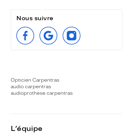
Nous suivre
SUIVEZ‑NOUS
RETROUVEZ‑NOUS
SUIVEZ‑NOUS
SUR
SUR
SUR
FACEBOOK
GOOGLE
INSTAGRAM
Opticien Carpentras
audio carpentras
audioprothese carpentras
L’équipe