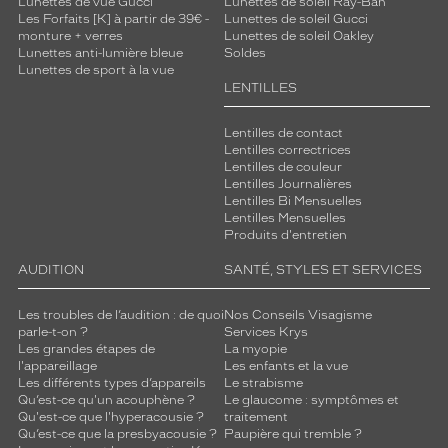
Lunettes de vue Gucci
Lunettes de soleil Ray-Ban
Les Forfaits [K] à partir de 39€ -
Lunettes de soleil Gucci
monture + verres
Lunettes de soleil Oakley
Lunettes anti-lumière bleue
Soldes
Lunettes de sport à la vue
LENTILLES
Lentilles de contact
Lentilles correctrices
Lentilles de couleur
Lentilles Journalières
Lentilles Bi Mensuelles
Lentilles Mensuelles
Produits d'entretien
AUDITION
SANTÉ, STYLES ET SERVICES
Les troubles de l’audition : de quoi
Nos Conseils Visagisme
parle-t-on ?
Services Krys
Les grandes étapes de
La myopie
l'appareillage
Les enfants et la vue
Les différents types d’appareils
Le strabisme
Qu’est-ce qu'un acouphène ?
Le glaucome : symptômes et
Qu'est-ce que l'hyperacousie ?
traitement
Qu’est-ce que la presbyacousie ?
Paupière qui tremble ?