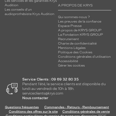
Les services et les garanties Krys
Audition
A PROPOS DE KRYS
Les conseils d'un
audioprothésiste Krys Audition
Qui sommes-nous ?
Les preuves de la confiance
Espace Presse
A propos de KRYS GROUP
La Fondation KRYS GROUP
Recrutement
Charte de confidentialité
Mentions Légales
Politique des Cookies
Conditions générales d'utilisation
Accessibilité
Gérer les cookies
Service Clients : 09 69 32 80 35
Pendant l'été, le service clients est disponible du
lundi au vendredi de 10h à 18h.
serviceclients@krys.com
Nous contacter
Questions fréquentes
Commandes - Retours - Remboursement
Conditions des offres sur le site
Conditions générales de vente
Conditions particulières de reprise de montures d’occasion
[PDF —