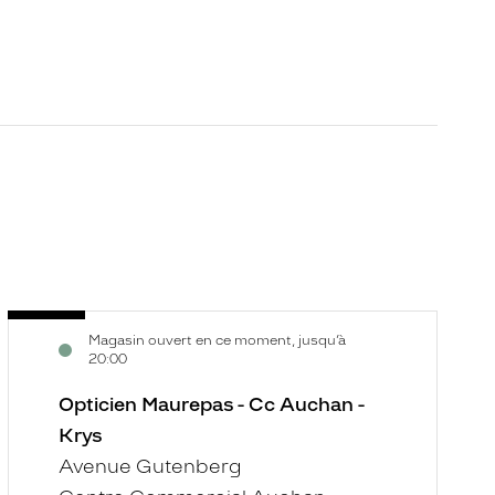
Opticien
O
Voir
V
Magasin ouvert en ce moment, jusqu’à
Maurepas
O
la
la
20:00
-
-
fiche
f
Cc
Opticien Maurepas - Cc Auchan -
K
Auchan
Krys
-
Avenue Gutenberg
Krys