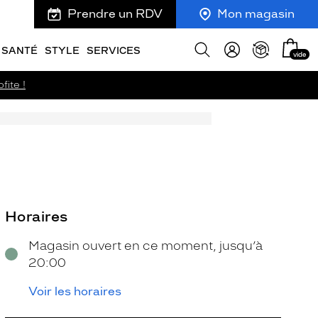
Prendre un RDV
Mon magasin
Mon
Afficher
SANTÉ
STYLE
SERVICES
vide
panie
la
recherche
fite !
Horaires
Magasin ouvert en ce moment, jusqu’à
20:00
Voir les horaires