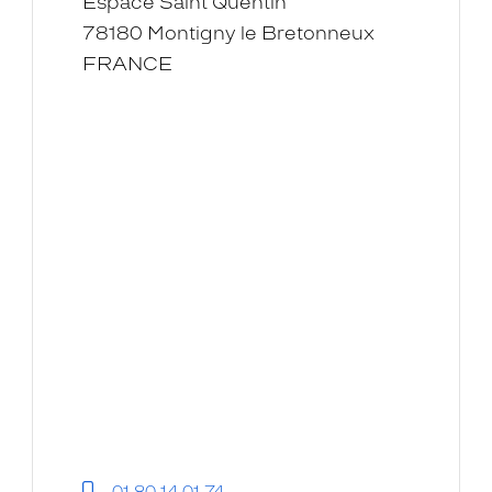
Espace Saint Quentin
Quentin
78180 Montigny le Bretonneux
-
FRANCE
Krys