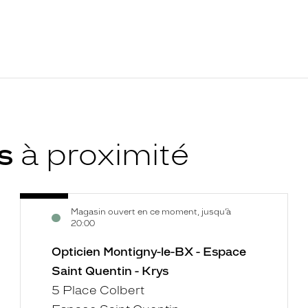
ys
à proximité
Opticien
Voir
Magasin ouvert en ce moment, jusqu’à
Montigny-
la
20:00
le-
fiche
BX
Opticien Montigny-le-BX - Espace
-
Saint Quentin - Krys
Espace
5 Place Colbert
Saint