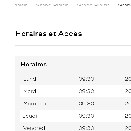
Horaires et Accès
Horaires
Horaires
Jour de
Horaires
de
la
du
l’après-
Lundi
09:30
2
semaine
matin
midi
Mardi
09:30
2
Mercredi
09:30
2
Jeudi
09:30
2
Vendredi
09:30
2