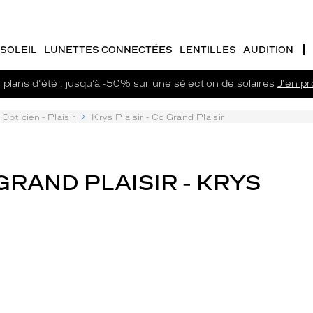
SOLEIL
LUNETTES CONNECTÉES
LENTILLES
AUDITION
plans d'été : jusqu’à -50% sur une sélection de solaires
J'en pro
Opticien - Plaisir
Krys Plaisir - Cc Grand Plaisir
 GRAND PLAISIR - KRYS