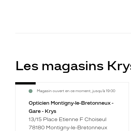
Les magasins Kr
Opticien
Voir
Magasin ouvert en ce moment, jusqu’à 19:00
Montigny-
la
le-
fiche
Opticien Montigny-le-Bretonneux -
Bretonneux
Gare - Krys
-
13/15 Place Etienne F Choiseul
Gare
78180 Montigny-le-Bretonneux
-