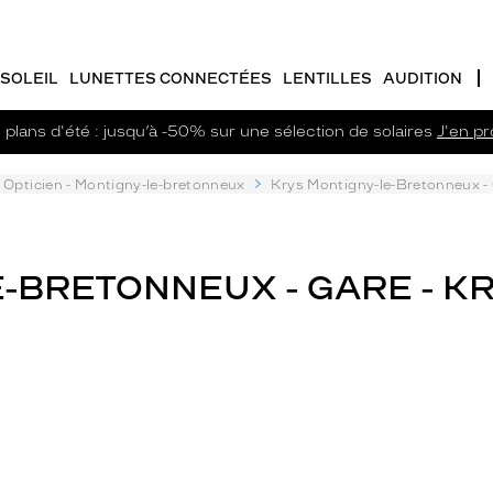
SOLEIL
LUNETTES CONNECTÉES
LENTILLES
AUDITION
plans d'été : jusqu’à -50% sur une sélection de solaires
J'en pro
Opticien - Montigny-le-bretonneux
Krys Montigny-le-Bretonneux -
-BRETONNEUX - GARE - K