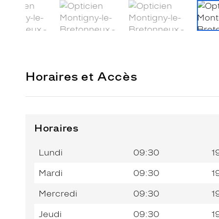
Horaires et Accès
Horaires
Horaires
Horaires
Jour de
Jour de
Horaires
Horaires
de
de
la
la
du
du
l’après-
l’après-
Lundi
09:30
1
semaine
semaine
matin
matin
midi
midi
Mardi
09:30
1
Mercredi
09:30
1
Jeudi
09:30
1