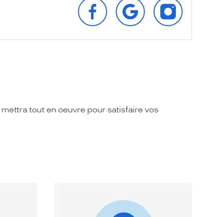
SUIVEZ‑NOUS
RETROUVEZ‑NOUS
SUIVEZ‑NOU
SUR
SUR
SUR
FACEBOOK
GOOGLE
INSTAGRAM
 mettra tout en oeuvre pour satisfaire vos