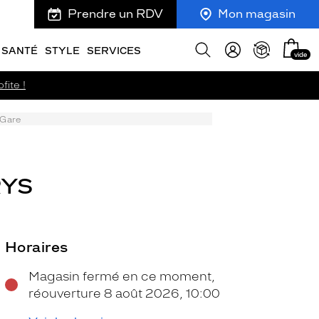
Prendre un RDV
Mon magasin
Mon
Afficher
SANTÉ
STYLE
SERVICES
vide
panie
la
recherche
fite !
 Gare
RYS
Horaires
Magasin fermé en ce moment,
réouverture 8 août 2026, 10:00