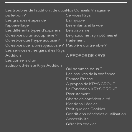
Les troubles de l’audition : de quoi
Nos Conseils Visagisme
parle-t-on ?
Services Krys
Les grandes étapes de
La myopie
l'appareillage
Les enfants et la vue
Les différents types d’appareils
Le strabisme
Qu’est-ce qu'un acouphène ?
Le glaucome : symptômes et
Qu'est-ce que l'hyperacousie ?
traitement
Qu’est-ce que la presbyacousie ?
Paupière qui tremble ?
Les services et les garanties Krys
Audition
A PROPOS DE KRYS
Les conseils d'un
audioprothésiste Krys Audition
Qui sommes-nous ?
Les preuves de la confiance
Espace Presse
A propos de KRYS GROUP
La Fondation KRYS GROUP
Recrutement
Charte de confidentialité
Mentions Légales
Politique des Cookies
Conditions générales d'utilisation
Accessibilité
Gérer les cookies