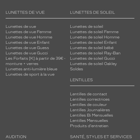
LUNETTES DE VUE
LUNETTES DE SOLEIL
Lunettes de vue
Lunettes de soleil
Lunettes de vue Femme
Lunettes de soleil Femme
Lunettes de vue Homme
Lunettes de soleil Homme
Lunettes de vue Enfant
Lunettes de soleil Enfant
Lunettes de vue Guess
Lunettes de soleil bébé
Lunettes de vue Gucci
Lunettes de soleil Ray-Ban
Les Forfaits [K] à partir de 39€ -
Lunettes de soleil Gucci
monture + verres
Lunettes de soleil Oakley
Lunettes anti-lumière bleue
Soldes
Lunettes de sport à la vue
LENTILLES
Lentilles de contact
Lentilles correctrices
Lentilles de couleur
Lentilles Journalières
Lentilles Bi Mensuelles
Lentilles Mensuelles
Produits d'entretien
AUDITION
SANTÉ, STYLES ET SERVICES