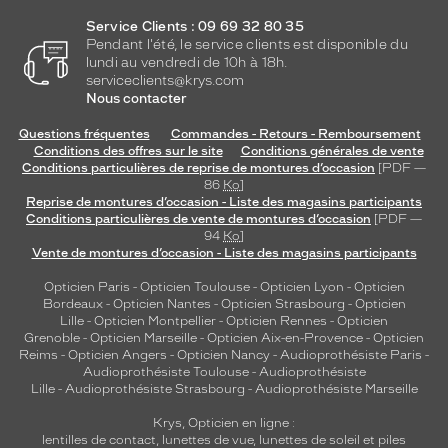
Service Clients : 09 69 32 80 35
Pendant l'été, le service clients est disponible du
lundi au vendredi de 10h à 18h.
serviceclients@krys.com
Nous contacter
Questions fréquentes
Commandes - Retours - Remboursement
Conditions des offres sur le site
Conditions générales de vente
Conditions particulières de reprise de montures d’occasion
[PDF —
86
Ko
]
Reprise de montures d’occasion - Liste des magasins participants
Conditions particulières de vente de montures d’occasion
[PDF —
94
Ko
]
Vente de montures d’occasion - Liste des magasins participants
Opticien Paris
-
Opticien Toulouse
-
Opticien Lyon
-
Opticien
Bordeaux
-
Opticien Nantes
-
Opticien Strasbourg
-
Opticien
Lille
-
Opticien Montpellier
-
Opticien Rennes
-
Opticien
Grenoble
-
Opticien Marseille
-
Opticien Aix-en-Provence
-
Opticien
Reims
-
Opticien Angers
-
Opticien Nancy
-
Audioprothésiste Paris
-
Audioprothésiste Toulouse
-
Audioprothésiste
Lille
-
Audioprothésiste Strasbourg
-
Audioprothésiste Marseille
Krys, Opticien en ligne :
lentilles de contact
,
lunettes de vue
,
lunettes de soleil
et
piles