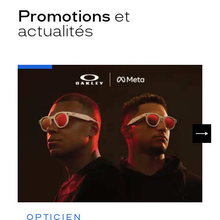
Promotions
et
actualités
-
Oakley
META
SUIV
OPTICIEN