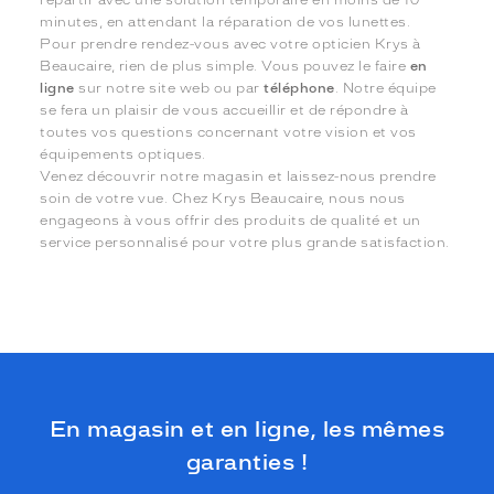
repartir avec une solution temporaire en moins de 10
minutes, en attendant la réparation de vos lunettes.
Pour prendre rendez-vous avec votre opticien Krys à
Beaucaire, rien de plus simple. Vous pouvez le faire
en
ligne
sur notre site web ou par
téléphone
. Notre équipe
se fera un plaisir de vous accueillir et de répondre à
toutes vos questions concernant votre vision et vos
équipements optiques.
Venez découvrir notre magasin et laissez-nous prendre
soin de votre vue. Chez Krys Beaucaire, nous nous
engageons à vous offrir des produits de qualité et un
service personnalisé pour votre plus grande satisfaction.
En magasin et en ligne, les mêmes
garanties !