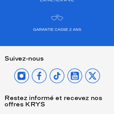
ENTRETIEN À VIE
GARANTIE CASSE 2 ANS
Suivez-nous
INSTAGRAM
FACEBOOK
TIKTOK
YOUTUBE
X
Restez informé et recevez nos
(Ce
champ
offres KRYS
est
Name
obligatoire)