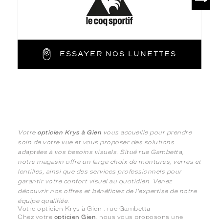
ESSAYER NOS LUNETTES
Votre
opticien Krys à Gien
vous accueille pour prendre
soin de votre vue et vous proposer des solutions
adaptées à vos besoins visuels. Situé rue Gambetta,
notre magasin offre un large choix de montures, verres et
lentilles, ainsi que des services professionnels pour
garantir votre confort visuel au quotidien. Venez
découvrir nos offres et bénéficiez de l'expertise de notre
équipe qualifiée.
Votre opticien Krys à Gien : rue Gambetta
Chez votre
opticien Gien
, nous vous proposons une