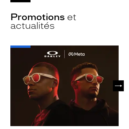
Promotions
et
actualités
-
Oakley
META
SUIV