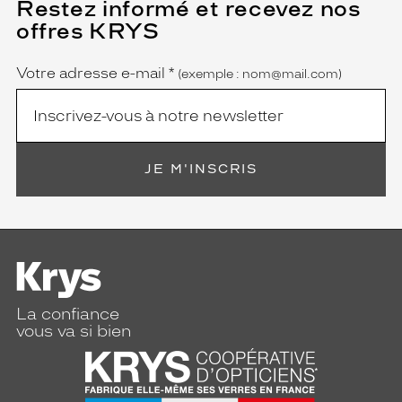
Restez informé et recevez nos
(Ce
champ
offres KRYS
est
Name
obligatoire)
Votre adresse e-mail
*
(exemple : nom@mail.com)
JE M'INSCRIS
La confiance
vous va si bien