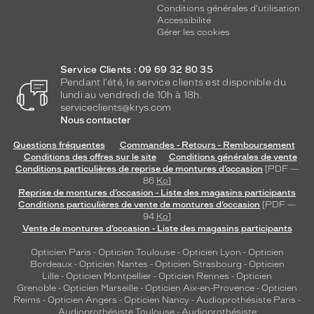
Conditions générales d'utilisation
Accessibilité
Gérer les cookies
Service Clients : 09 69 32 80 35
Pendant l'été, le service clients est disponible du
lundi au vendredi de 10h à 18h.
serviceclients@krys.com
Nous contacter
Questions fréquentes
Commandes - Retours - Remboursement
Conditions des offres sur le site
Conditions générales de vente
Conditions particulières de reprise de montures d’occasion
[PDF —
86
Ko
]
Reprise de montures d’occasion - Liste des magasins participants
Conditions particulières de vente de montures d’occasion
[PDF —
94
Ko
]
Vente de montures d’occasion - Liste des magasins participants
Opticien Paris
-
Opticien Toulouse
-
Opticien Lyon
-
Opticien
Bordeaux
-
Opticien Nantes
-
Opticien Strasbourg
-
Opticien
Lille
-
Opticien Montpellier
-
Opticien Rennes
-
Opticien
Grenoble
-
Opticien Marseille
-
Opticien Aix-en-Provence
-
Opticien
Reims
-
Opticien Angers
-
Opticien Nancy
-
Audioprothésiste Paris
-
Audioprothésiste Toulouse
-
Audioprothésiste