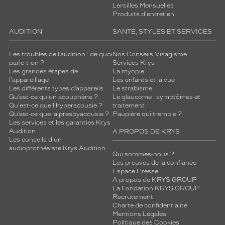
Lentilles Mensuelles
Produits d'entretien
AUDITION
SANTÉ, STYLES ET SERVICES
Les troubles de l’audition : de quoi
Nos Conseils Visagisme
parle-t-on ?
Services Krys
Les grandes étapes de
La myopie
l'appareillage
Les enfants et la vue
Les différents types d’appareils
Le strabisme
Qu’est-ce qu'un acouphène ?
Le glaucome : symptômes et
Qu'est-ce que l'hyperacousie ?
traitement
Qu’est-ce que la presbyacousie ?
Paupière qui tremble ?
Les services et les garanties Krys
Audition
A PROPOS DE KRYS
Les conseils d'un
audioprothésiste Krys Audition
Qui sommes-nous ?
Les preuves de la confiance
Espace Presse
A propos de KRYS GROUP
La Fondation KRYS GROUP
Recrutement
Charte de confidentialité
Mentions Légales
Politique des Cookies