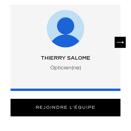
SUIV
THIERRY SALOME
Opticien(ne)
REJOINDRE L’ÉQUIPE