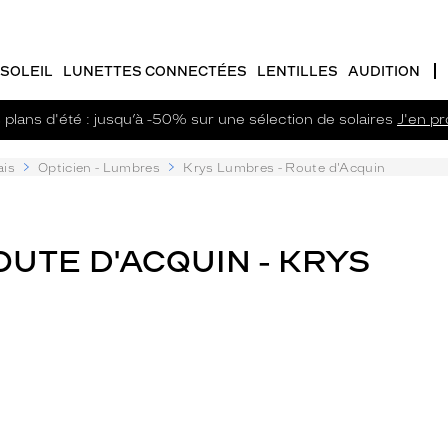
SOLEIL
LUNETTES CONNECTÉES
LENTILLES
AUDITION
plans d'été : jusqu’à -50% sur une sélection de solaires
J'en pro
ais
Opticien - Lumbres
Krys Lumbres - Route d'Acquin
OUTE D'ACQUIN - KRYS