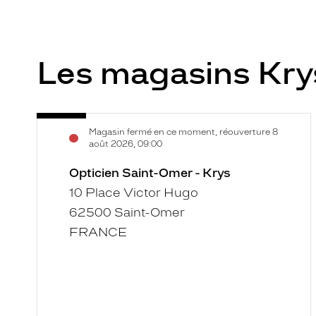
Les magasins Kr
Opticien
Voir
Magasin fermé en ce moment, réouverture 8
Saint-
la
août 2026, 09:00
Omer
fiche
-
Opticien Saint-Omer - Krys
Krys
10 Place Victor Hugo
62500 Saint-Omer
FRANCE