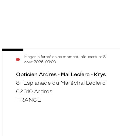
Opticien
O
Voir
V
Magasin fermé en ce moment, réouverture 8
Ardres
A
la
la
août 2026, 09:00
-
-
fiche
f
Mal
Opticien Ardres - Mal Leclerc - Krys
G
Leclerc
-
81 Esplanade du Maréchal Leclerc
-
K
62610 Ardres
Krys
FRANCE