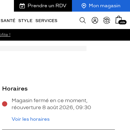
Prendre un RDV
Mon magasin
Mon
Afficher
SANTÉ
STYLE
SERVICES
vide
panie
la
recherche
fite !
Horaires
Magasin fermé en ce moment,
réouverture 8 août 2026, 09:30
Voir les horaires