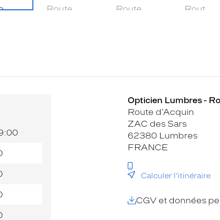
Opticien Lumbres - Ro
Route d'Acquin
ZAC des Sars
19:00
62380 Lumbres
FRANCE
0
0
Calculer l’itinéraire
0
CGV et données per
0