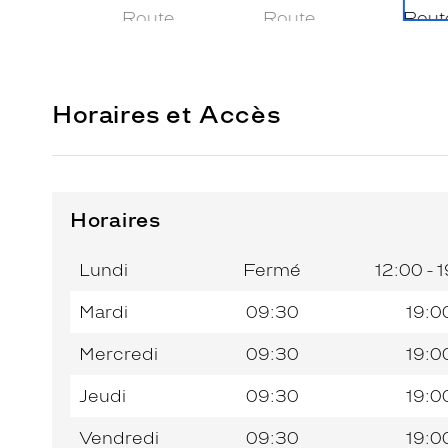
Horaires et Accès
Horaires
Horaires
Jour de
Horaires
de
la
du
l’après-
Lundi
Fermé
12:00 - 
semaine
matin
midi
Mardi
09:30
19:0
Mercredi
09:30
19:0
Jeudi
09:30
19:0
Vendredi
09:30
19:0