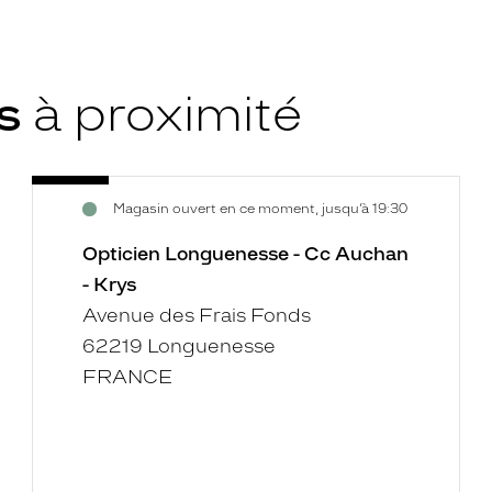
ys
à proximité
Opticien
Voir
Magasin ouvert en ce moment, jusqu’à 19:30
Longuenesse
la
-
fiche
Opticien Longuenesse - Cc Auchan
Cc
- Krys
Auchan
Avenue des Frais Fonds
-
62219 Longuenesse
Krys
FRANCE