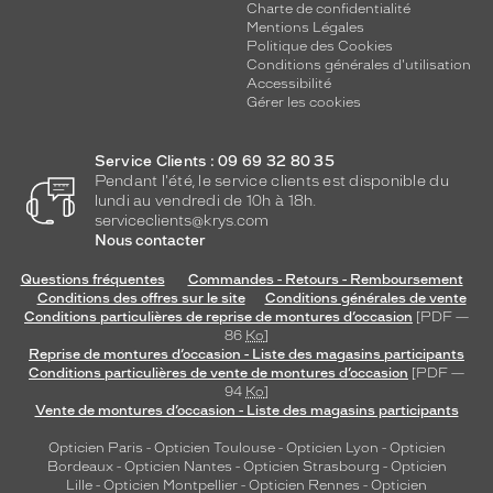
Charte de confidentialité
Mentions Légales
Politique des Cookies
Conditions générales d'utilisation
Accessibilité
Gérer les cookies
Service Clients : 09 69 32 80 35
Pendant l'été, le service clients est disponible du
lundi au vendredi de 10h à 18h.
serviceclients@krys.com
Nous contacter
Questions fréquentes
Commandes - Retours - Remboursement
Conditions des offres sur le site
Conditions générales de vente
Conditions particulières de reprise de montures d’occasion
[PDF —
86
Ko
]
Reprise de montures d’occasion - Liste des magasins participants
Conditions particulières de vente de montures d’occasion
[PDF —
94
Ko
]
Vente de montures d’occasion - Liste des magasins participants
Opticien Paris
-
Opticien Toulouse
-
Opticien Lyon
-
Opticien
Bordeaux
-
Opticien Nantes
-
Opticien Strasbourg
-
Opticien
Lille
-
Opticien Montpellier
-
Opticien Rennes
-
Opticien