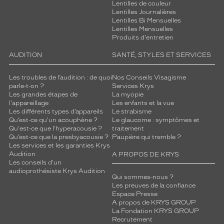
Lentilles de couleur
Lentilles Journalières
Lentilles Bi Mensuelles
Lentilles Mensuelles
Produits d'entretien
AUDITION
SANTÉ, STYLES ET SERVICES
Les troubles de l’audition : de quoi
Nos Conseils Visagisme
parle-t-on ?
Services Krys
Les grandes étapes de
La myopie
l'appareillage
Les enfants et la vue
Les différents types d’appareils
Le strabisme
Qu’est-ce qu'un acouphène ?
Le glaucome : symptômes et
Qu'est-ce que l'hyperacousie ?
traitement
Qu’est-ce que la presbyacousie ?
Paupière qui tremble ?
Les services et les garanties Krys
Audition
A PROPOS DE KRYS
Les conseils d'un
audioprothésiste Krys Audition
Qui sommes-nous ?
Les preuves de la confiance
Espace Presse
A propos de KRYS GROUP
La Fondation KRYS GROUP
Recrutement