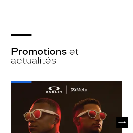
Promotions
et
actualités
-
Oakley
META
SUIV