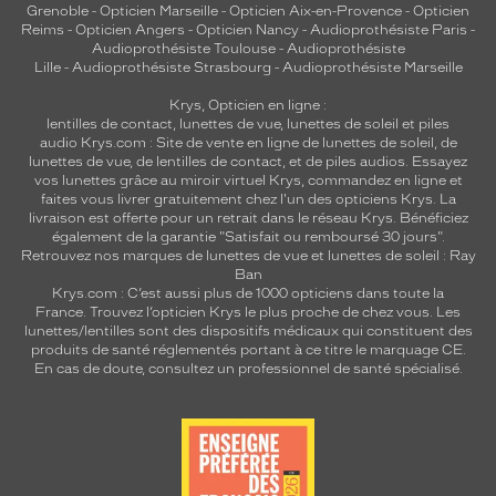
Grenoble
-
Opticien Marseille
-
Opticien Aix-en-Provence
-
Opticien
Reims
-
Opticien Angers
-
Opticien Nancy
-
Audioprothésiste Paris
-
Audioprothésiste Toulouse
-
Audioprothésiste
Lille
-
Audioprothésiste Strasbourg
-
Audioprothésiste Marseille
Krys, Opticien en ligne :
lentilles de contact
,
lunettes de vue
,
lunettes de soleil
et
piles
audio
Krys.com : Site de vente en ligne de lunettes de soleil, de
lunettes de vue, de
lentilles de contact
, et de piles audios. Essayez
vos lunettes grâce au miroir virtuel Krys, commandez en ligne et
faites vous livrer gratuitement chez l'un des opticiens Krys. La
livraison est offerte pour un retrait dans le réseau Krys. Bénéficiez
également de la garantie "Satisfait ou remboursé 30 jours".
Retrouvez nos marques de lunettes de vue et
lunettes de soleil : Ray
Ban
Krys.com : C’est aussi plus de 1000 opticiens dans toute la
France.
Trouvez l’opticien Krys le plus proche de chez vous
. Les
lunettes/lentilles sont des dispositifs médicaux qui constituent des
produits de santé réglementés portant à ce titre le marquage CE.
En cas de doute, consultez un professionnel de santé spécialisé.