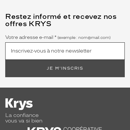
Restez informé et recevez nos
(Ce
champ
offres KRYS
est
Name
obligatoire)
Votre adresse e-mail
*
(exemple : nom@mail.com)
JE M'INSCRIS
La confiance
vous va si bien