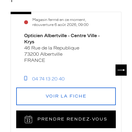
Voir
Opticien
Magasin fermé en ce moment,
la
Albertville
réouverture 6 août 2026, 09:00
fiche
-
Opticien Albertville - Centre Ville -
Centre
Krys
Ville
46 Rue de la Republique
-
73200 Albertville
Krys
FRANCE
SUIV
04 74 13 20 40
VOIR LA FICHE
PRENDRE RENDEZ‑VOUS