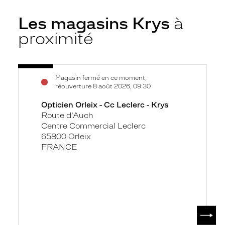
Les magasins Krys
à
proximité
Voir
Opticien
Magasin fermé en ce moment,
la
Orleix
réouverture 8 août 2026, 09:30
fiche
-
Opticien Orleix - Cc Leclerc - Krys
Cc
Route d'Auch
Leclerc
Centre Commercial Leclerc
-
65800 Orleix
Krys
FRANCE
SUIV