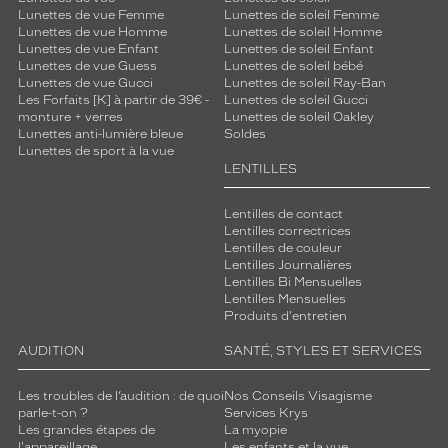
Lunettes de vue Femme
Lunettes de soleil Femme
Lunettes de vue Homme
Lunettes de soleil Homme
Lunettes de vue Enfant
Lunettes de soleil Enfant
Lunettes de vue Guess
Lunettes de soleil bébé
Lunettes de vue Gucci
Lunettes de soleil Ray-Ban
Les Forfaits [K] à partir de 39€ -
Lunettes de soleil Gucci
monture + verres
Lunettes de soleil Oakley
Lunettes anti-lumière bleue
Soldes
Lunettes de sport à la vue
LENTILLES
Lentilles de contact
Lentilles correctrices
Lentilles de couleur
Lentilles Journalières
Lentilles Bi Mensuelles
Lentilles Mensuelles
Produits d'entretien
AUDITION
SANTÉ, STYLES ET SERVICES
Les troubles de l’audition : de quoi
Nos Conseils Visagisme
parle-t-on ?
Services Krys
Les grandes étapes de
La myopie
l'appareillage
Les enfants et la vue