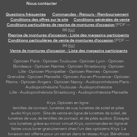
Nous contacter
Questions fréquentes
Commandes - Retours - Remboursement
Conditions des offres sur le site
Conditions générales de vente
Conditions particulières de reprise de montures d’occasion
[PDF —
86
Ko
]
Reprise de montures d’occasion - Liste des magasins participants
Conditions particulières de vente de montures d’occasion
[PDF —
94
Ko
]
Vente de montures d’occasion - Liste des magasins participants
Opticien Paris
-
Opticien Toulouse
-
Opticien Lyon
-
Opticien
Bordeaux
-
Opticien Nantes
-
Opticien Strasbourg
-
Opticien
Lille
-
Opticien Montpellier
-
Opticien Rennes
-
Opticien
Grenoble
-
Opticien Marseille
-
Opticien Aix-en-Provence
-
Opticien
Reims
-
Opticien Angers
-
Opticien Nancy
-
Audioprothésiste Paris
-
Audioprothésiste Toulouse
-
Audioprothésiste
Lille
-
Audioprothésiste Strasbourg
-
Audioprothésiste Marseille
Krys, Opticien en ligne :
lentilles de contact
,
lunettes de vue
,
lunettes de soleil
et
piles
audio
Krys.com : Site de vente en ligne de lunettes de soleil, de
lunettes de vue, de
lentilles de contact
, et de piles audios. Essayez
vos lunettes grâce au miroir virtuel Krys, commandez en ligne et
faites vous livrer gratuitement chez l'un des opticiens Krys. La
livraison est offerte pour un retrait dans le réseau Krys. Bénéficiez