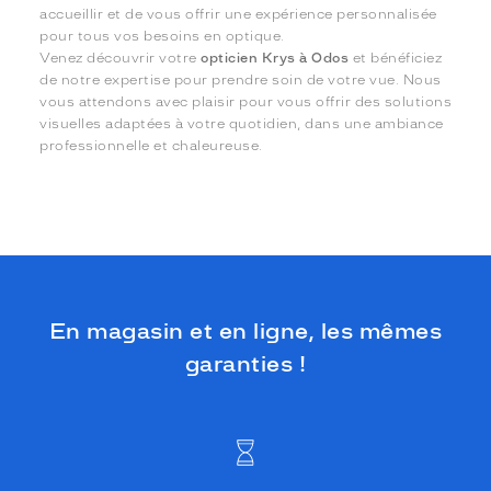
accueillir et de vous offrir une expérience personnalisée
pour tous vos besoins en optique.
Venez découvrir votre
opticien Krys à Odos
et bénéficiez
de notre expertise pour prendre soin de votre vue. Nous
vous attendons avec plaisir pour vous offrir des solutions
visuelles adaptées à votre quotidien, dans une ambiance
professionnelle et chaleureuse.
En magasin et en ligne, les mêmes
garanties !