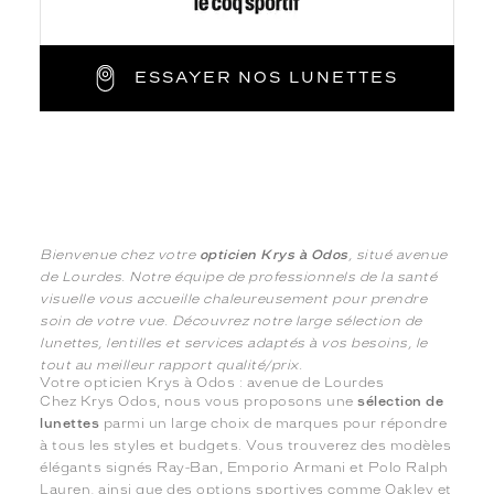
ESSAYER NOS LUNETTES
Bienvenue chez votre
opticien Krys à Odos
, situé avenue
de Lourdes. Notre équipe de professionnels de la santé
visuelle vous accueille chaleureusement pour prendre
soin de votre vue. Découvrez notre large sélection de
lunettes, lentilles et services adaptés à vos besoins, le
tout au meilleur rapport qualité/prix.
Votre opticien Krys à Odos : avenue de Lourdes
Chez Krys Odos, nous vous proposons une
sélection de
lunettes
parmi un large choix de marques pour répondre
à tous les styles et budgets. Vous trouverez des modèles
élégants signés Ray-Ban, Emporio Armani et Polo Ralph
Lauren, ainsi que des options sportives comme Oakley et