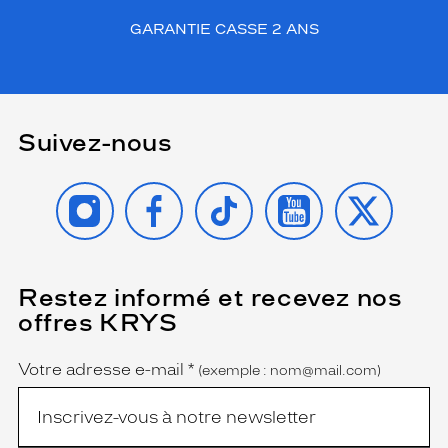
GARANTIE CASSE 2 ANS
Suivez-nous
INSTAGRAM
FACEBOOK
TIKTOK
YOUTUBE
X
Restez informé et recevez nos
(Ce
champ
offres KRYS
est
Name
obligatoire)
Votre adresse e-mail
*
(exemple : nom@mail.com)