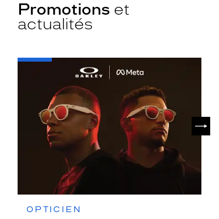
Promotions
et
actualités
-
Oakley
META
SUIV
OPTICIEN