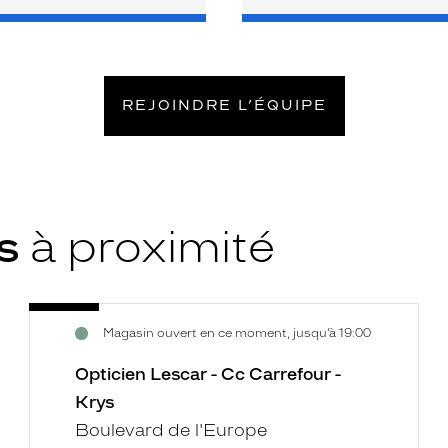
REJOINDRE L’ÉQUIPE
ys
à proximité
Opticien
Voir
Magasin ouvert en ce moment, jusqu’à 19:00
Lescar
la
-
fiche
Opticien Lescar - Cc Carrefour -
Cc
Krys
Carrefour
Boulevard de l'Europe
-