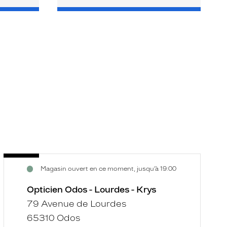
Opticien
O
Voir
V
Magasin ouvert en ce moment, jusqu’à 19:00
Odos
O
la
la
-
-
fiche
f
Opticien Odos - Lourdes - Krys
Lourdes
C
79 Avenue de Lourdes
-
L
65310 Odos
Krys
-