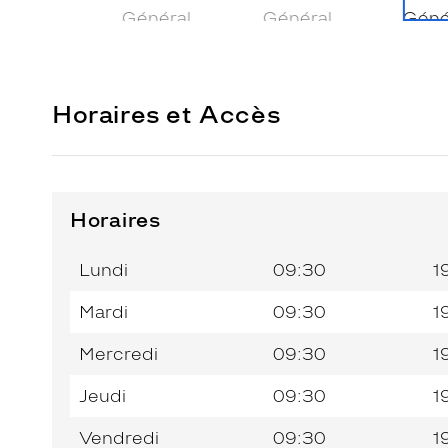
Horaires et Accès
Horaires
Horaires
Jour de
Horaires
de
la
du
l’après-
Lundi
09:30
1
semaine
matin
midi
Mardi
09:30
1
Mercredi
09:30
1
Jeudi
09:30
1
Vendredi
09:30
1