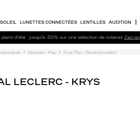
SOLEIL
LUNETTES CONNECTÉES
LENTILLES
AUDITION
plans d'été : jusqu’à -50% sur une sélection de solaires
J'en pro
tlantiques
Opticien - Pau
Krys Pau - Général Leclerc
AL LECLERC - KRYS