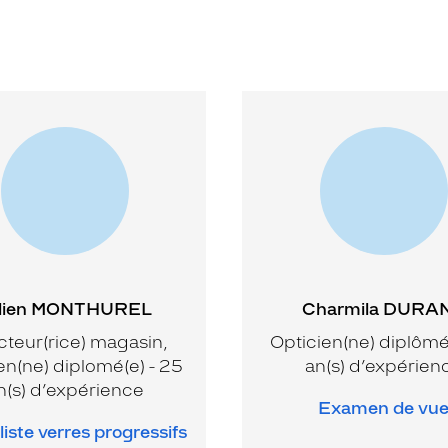
lien MONTHUREL
Charmila DURA
cteur(rice) magasin,
Opticien(ne) diplômé(
en(ne) diplomé(e) - 25
an(s) d’expérien
n(s) d’expérience
Examen de vu
iste verres progressifs