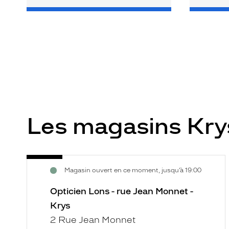
Les magasins Kr
Opticien
Voir
Magasin ouvert en ce moment, jusqu’à 19:00
Lons
la
-
fiche
Opticien Lons - rue Jean Monnet -
rue
Krys
Jean
2 Rue Jean Monnet
Monnet