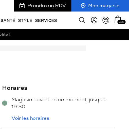
Prendre un RDV
Mon magasin
Mon
Afficher
SANTÉ
STYLE
SERVICES
vide
panie
la
recherche
fite !
Horaires
Magasin ouvert en ce moment, jusqu’à
19:30
Voir les horaires