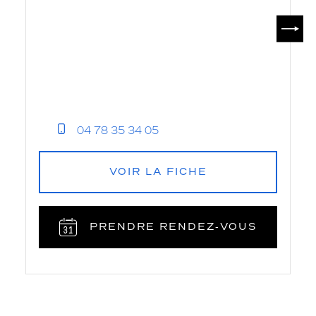
SUIV
04 78 35 34 05
VOIR LA FICHE
PRENDRE RENDEZ‑VOUS