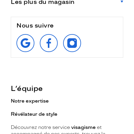
Les plus du magasin
Nous suivre
RETROUVEZ‑NOUS
SUIVEZ‑NOUS
SUIVEZ‑NOUS
SUR
SUR
SUR
GOOGLE
FACEBOOK
INSTAGRAM
L’équipe
Notre expertise
Révélateur de style
Découvrez notre service
visagisme
et
accompagné de nos experts, trouvez la