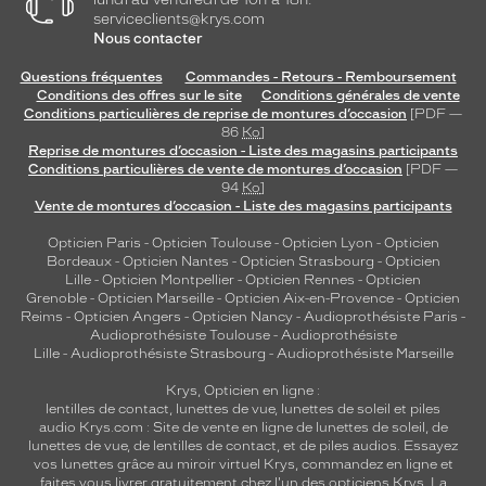
serviceclients@krys.com
Nous contacter
Questions fréquentes
Commandes - Retours - Remboursement
Conditions des offres sur le site
Conditions générales de vente
Conditions particulières de reprise de montures d’occasion
[PDF —
86
Ko
]
Reprise de montures d’occasion - Liste des magasins participants
Conditions particulières de vente de montures d’occasion
[PDF —
94
Ko
]
Vente de montures d’occasion - Liste des magasins participants
Opticien Paris
-
Opticien Toulouse
-
Opticien Lyon
-
Opticien
Bordeaux
-
Opticien Nantes
-
Opticien Strasbourg
-
Opticien
Lille
-
Opticien Montpellier
-
Opticien Rennes
-
Opticien
Grenoble
-
Opticien Marseille
-
Opticien Aix-en-Provence
-
Opticien
Reims
-
Opticien Angers
-
Opticien Nancy
-
Audioprothésiste Paris
-
Audioprothésiste Toulouse
-
Audioprothésiste
Lille
-
Audioprothésiste Strasbourg
-
Audioprothésiste Marseille
Krys, Opticien en ligne :
lentilles de contact
,
lunettes de vue
,
lunettes de soleil
et
piles
audio
Krys.com : Site de vente en ligne de lunettes de soleil, de
lunettes de vue, de
lentilles de contact
, et de piles audios. Essayez
vos lunettes grâce au miroir virtuel Krys, commandez en ligne et
faites vous livrer gratuitement chez l'un des opticiens Krys. La