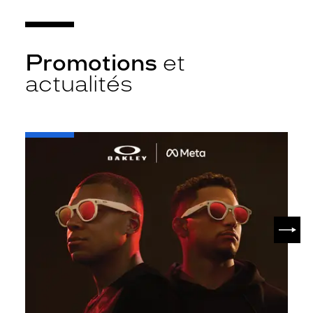
Promotions
et
actualités
-
Oakley
META
SUIV