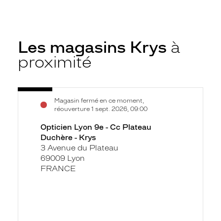
Les magasins Krys
à
proximité
Voir
Opticien
Magasin fermé en ce moment,
la
Lyon
réouverture 1 sept. 2026, 09:00
fiche
9e
Opticien Lyon 9e - Cc Plateau
-
Duchère - Krys
Cc
3 Avenue du Plateau
Plateau
69009 Lyon
Duchère
FRANCE
-
Krys