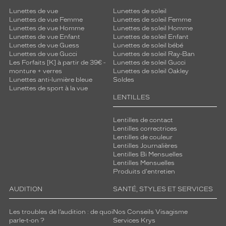
Lunettes de vue
Lunettes de soleil
Lunettes de vue Femme
Lunettes de soleil Femme
Lunettes de vue Homme
Lunettes de soleil Homme
Lunettes de vue Enfant
Lunettes de soleil Enfant
Lunettes de vue Guess
Lunettes de soleil bébé
Lunettes de vue Gucci
Lunettes de soleil Ray-Ban
Les Forfaits [K] à partir de 39€ -
Lunettes de soleil Gucci
monture + verres
Lunettes de soleil Oakley
Lunettes anti-lumière bleue
Soldes
Lunettes de sport à la vue
LENTILLES
Lentilles de contact
Lentilles correctrices
Lentilles de couleur
Lentilles Journalières
Lentilles Bi Mensuelles
Lentilles Mensuelles
Produits d'entretien
AUDITION
SANTÉ, STYLES ET SERVICES
Les troubles de l’audition : de quoi
Nos Conseils Visagisme
parle-t-on ?
Services Krys