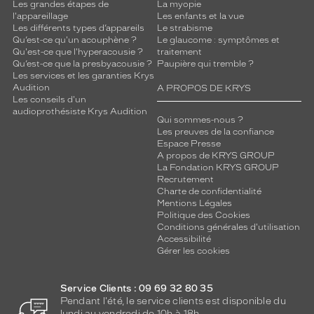
Les grandes étapes de
La myopie
l'appareillage
Les enfants et la vue
Les différents types d’appareils
Le strabisme
Qu’est-ce qu'un acouphène ?
Le glaucome : symptômes et
Qu'est-ce que l'hyperacousie ?
traitement
Qu’est-ce que la presbyacousie ?
Paupière qui tremble ?
Les services et les garanties Krys
Audition
A PROPOS DE KRYS
Les conseils d'un
audioprothésiste Krys Audition
Qui sommes-nous ?
Les preuves de la confiance
Espace Presse
A propos de KRYS GROUP
La Fondation KRYS GROUP
Recrutement
Charte de confidentialité
Mentions Légales
Politique des Cookies
Conditions générales d'utilisation
Accessibilité
Gérer les cookies
Service Clients : 09 69 32 80 35
Pendant l'été, le service clients est disponible du
lundi au vendredi de 10h à 18h.