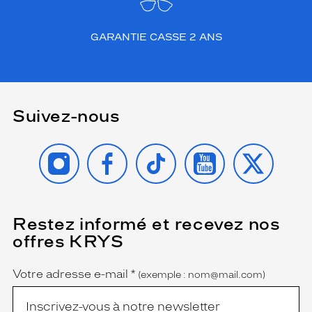
GARANTIE CASSE 2 ANS
Suivez-nous
INSTAGRAM
FACEBOOK
TIKTOK
YOUTUBE
X
Restez informé et recevez nos
(Ce
champ
offres KRYS
est
Name
obligatoire)
Votre adresse e-mail
*
(exemple : nom@mail.com)