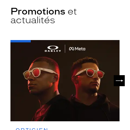
Promotions
et
actualités
-
Oakley
META
SUIV
OPTICIEN