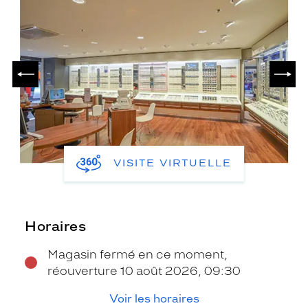
PRÉCÉDENT
SUIV
VISITE VIRTUELLE
Horaires
Magasin fermé en ce moment,
réouverture 10 août 2026, 09:30
Voir les horaires