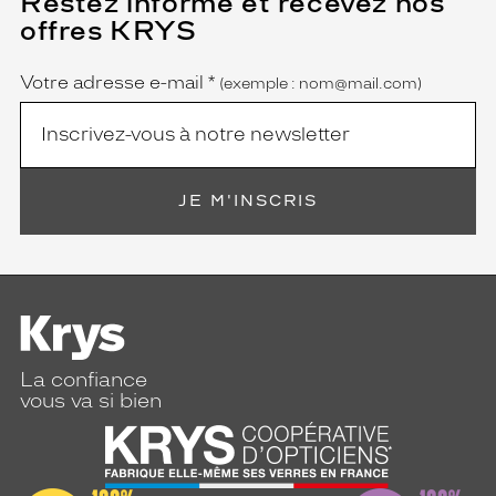
Restez informé et recevez nos
champ
offres KRYS
est
Name
obligatoire)
Votre adresse e-mail
*
(exemple : nom@mail.com)
JE M'INSCRIS
La confiance
vous va si bien