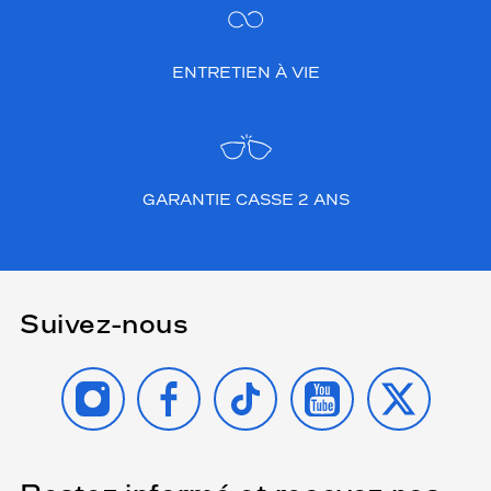
ENTRETIEN À VIE
GARANTIE CASSE 2 ANS
Suivez-nous
INSTAGRAM
FACEBOOK
TIKTOK
YOUTUBE
X
(Ce