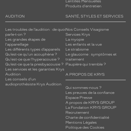
Lentilles Mensuelles
Produits d'entretien
AUDITION
SANTÉ, STYLES ET SERVICES
Les troubles de l’audition : de quoi
Nos Conseils Visagisme
parle-t-on ?
Services Krys
Les grandes étapes de
La myopie
l'appareillage
Les enfants et la vue
Les différents types d’appareils
Le strabisme
Qu’est-ce qu'un acouphène ?
Le glaucome : symptômes et
Qu'est-ce que l'hyperacousie ?
traitement
Qu’est-ce que la presbyacousie ?
Paupière qui tremble ?
Les services et les garanties Krys
Audition
A PROPOS DE KRYS
Les conseils d'un
audioprothésiste Krys Audition
Qui sommes-nous ?
Les preuves de la confiance
Espace Presse
A propos de KRYS GROUP
La Fondation KRYS GROUP
Recrutement
Charte de confidentialité
Mentions Légales
Politique des Cookies