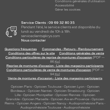
Conditions générales d'utilisation
Accessibilité
Gérer les cookies
Service Clients : 09 69 32 80 35
Pendant l'été, le service clients est disponible du
lundi au vendredi de 10h à 18h.
serviceclients@krys.com
Nous contacter
Questions fréquentes
Commandes - Retours - Remboursement
Conditions des offres sur le site
Conditions générales de vente
Conditions particulières de reprise de montures d’occasion
[PDF —
86
Ko
]
Reprise de montures d’occasion - Liste des magasins participants
Conditions particulières de vente de montures d’occasion
[PDF —
94
Ko
]
Vente de montures d’occasion - Liste des magasins participants
Opticien Paris
-
Opticien Toulouse
-
Opticien Lyon
-
Opticien
Bordeaux
-
Opticien Nantes
-
Opticien Strasbourg
-
Opticien
Lille
-
Opticien Montpellier
-
Opticien Rennes
-
Opticien
Grenoble
-
Opticien Marseille
-
Opticien Aix-en-Provence
-
Opticien
Reims
-
Opticien Angers
-
Opticien Nancy
-
Audioprothésiste Paris
-
Audioprothésiste Toulouse
-
Audioprothésiste