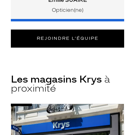
Opticien(ne)
REJOINDRE L’ÉQUIPE
Les magasins Krys
à
proximité
Voir
Opticien
la
Chalon-
fiche
sur-
Saône