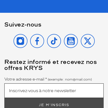
Suivez-nous
INSTAGRAM
FACEBOOK
TIKTOK
YOUTUBE
X
Restez informé et recevez nos
(Ce
champ
offres KRYS
est
Name
obligatoire)
Votre adresse e-mail
*
(exemple : nom@mail.com)
JE M'INSCRIS