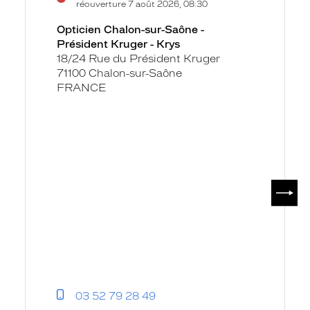
réouverture 7 août 2026, 08:30
fiche
sur-
Opticien Chalon-sur-Saône -
Saône
Président Kruger - Krys
-
18/24 Rue du Président Kruger
Président
71100 Chalon-sur-Saône
Kruger
FRANCE
-
Krys
SUIV
03 52 79 28 49