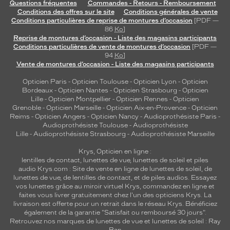
Questions fréquentes
Commandes - Retours - Remboursement
Conditions des offres sur le site
Conditions générales de vente
Conditions particulières de reprise de montures d’occasion
[PDF —
86
Ko
]
Reprise de montures d’occasion - Liste des magasins participants
Conditions particulières de vente de montures d’occasion
[PDF —
94
Ko
]
Vente de montures d’occasion - Liste des magasins participants
Opticien Paris
-
Opticien Toulouse
-
Opticien Lyon
-
Opticien
Bordeaux
-
Opticien Nantes
-
Opticien Strasbourg
-
Opticien
Lille
-
Opticien Montpellier
-
Opticien Rennes
-
Opticien
Grenoble
-
Opticien Marseille
-
Opticien Aix-en-Provence
-
Opticien
Reims
-
Opticien Angers
-
Opticien Nancy
-
Audioprothésiste Paris
-
Audioprothésiste Toulouse
-
Audioprothésiste
Lille
-
Audioprothésiste Strasbourg
-
Audioprothésiste Marseille
Krys, Opticien en ligne :
lentilles de contact
,
lunettes de vue
,
lunettes de soleil
et
piles
audio
Krys.com : Site de vente en ligne de lunettes de soleil, de
lunettes de vue, de
lentilles de contact
, et de piles audios. Essayez
vos lunettes grâce au miroir virtuel Krys, commandez en ligne et
faites vous livrer gratuitement chez l'un des opticiens Krys. La
livraison est offerte pour un retrait dans le réseau Krys. Bénéficiez
également de la garantie "Satisfait ou remboursé 30 jours".
Retrouvez nos marques de lunettes de vue et
lunettes de soleil : Ray