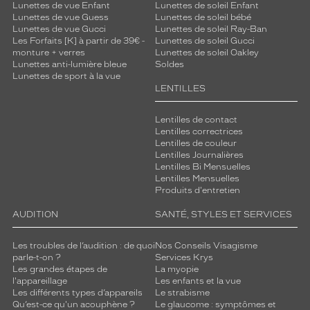
Lunettes de vue Enfant
Lunettes de soleil Enfant
Lunettes de vue Guess
Lunettes de soleil bébé
Lunettes de vue Gucci
Lunettes de soleil Ray-Ban
Les Forfaits [K] à partir de 39€ -
Lunettes de soleil Gucci
monture + verres
Lunettes de soleil Oakley
Lunettes anti-lumière bleue
Soldes
Lunettes de sport à la vue
LENTILLES
Lentilles de contact
Lentilles correctrices
Lentilles de couleur
Lentilles Journalières
Lentilles Bi Mensuelles
Lentilles Mensuelles
Produits d'entretien
AUDITION
SANTÉ, STYLES ET SERVICES
Les troubles de l’audition : de quoi
Nos Conseils Visagisme
parle-t-on ?
Services Krys
Les grandes étapes de
La myopie
l'appareillage
Les enfants et la vue
Les différents types d’appareils
Le strabisme
Qu’est-ce qu'un acouphène ?
Le glaucome : symptômes et