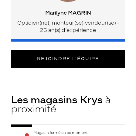
Marilyne MAGRIN
Opticien(ne), monteur(se)-vendeur(se) -
25 an(s) d’expérience
REJOINDRE L’ÉQUIPE
Les magasins Krys
à
proximité
Voir
Opticien
Magasin fermé en ce moment,
la
Chalon-