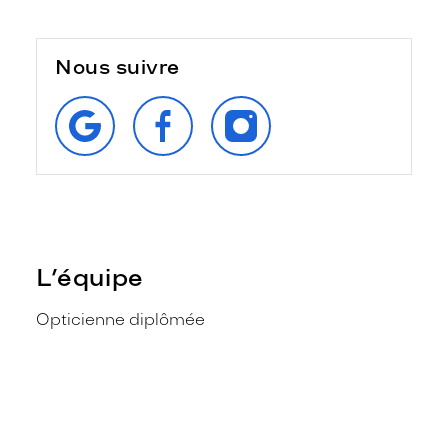
Nous suivre
RETROUVEZ‑NOUS
SUIVEZ‑NOUS
SUIVEZ‑NOUS
SUR
SUR
SUR
GOOGLE
FACEBOOK
INSTAGRAM
L’équipe
Opticienne diplômée