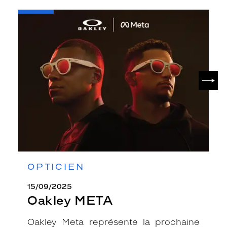
-
Oakley
META
SUIV
OPTICIEN
15/09/2025
Oakley META
Oakley Meta représente la prochaine