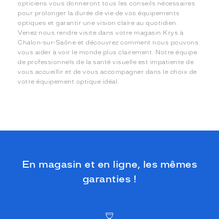
opticiens vous donneront tous les conseils nécessaires
pour prolonger la durée de vie de vos équipements
optiques et garantir une vision claire au quotidien.
Venez nous rendre visite dans votre magasin Krys à
Chalon-sur-Saône et découvrez comment nous pouvons
vous aider à voir le monde plus clairement. Notre équipe
de professionnels de la santé visuelle est impatiente de
vous accueillir et de vous accompagner dans le choix de
votre équipement optique idéal.
En magasin et en ligne, les mêmes
garanties !