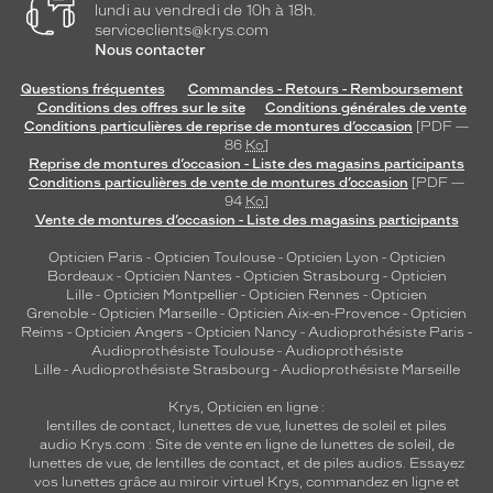
lundi au vendredi de 10h à 18h.
serviceclients@krys.com
Nous contacter
Questions fréquentes
Commandes - Retours - Remboursement
Conditions des offres sur le site
Conditions générales de vente
Conditions particulières de reprise de montures d’occasion
[PDF —
86
Ko
]
Reprise de montures d’occasion - Liste des magasins participants
Conditions particulières de vente de montures d’occasion
[PDF —
94
Ko
]
Vente de montures d’occasion - Liste des magasins participants
Opticien Paris
-
Opticien Toulouse
-
Opticien Lyon
-
Opticien
Bordeaux
-
Opticien Nantes
-
Opticien Strasbourg
-
Opticien
Lille
-
Opticien Montpellier
-
Opticien Rennes
-
Opticien
Grenoble
-
Opticien Marseille
-
Opticien Aix-en-Provence
-
Opticien
Reims
-
Opticien Angers
-
Opticien Nancy
-
Audioprothésiste Paris
-
Audioprothésiste Toulouse
-
Audioprothésiste
Lille
-
Audioprothésiste Strasbourg
-
Audioprothésiste Marseille
Krys, Opticien en ligne :
lentilles de contact
,
lunettes de vue
,
lunettes de soleil
et
piles
audio
Krys.com : Site de vente en ligne de lunettes de soleil, de
lunettes de vue, de
lentilles de contact
, et de piles audios. Essayez
vos lunettes grâce au miroir virtuel Krys, commandez en ligne et