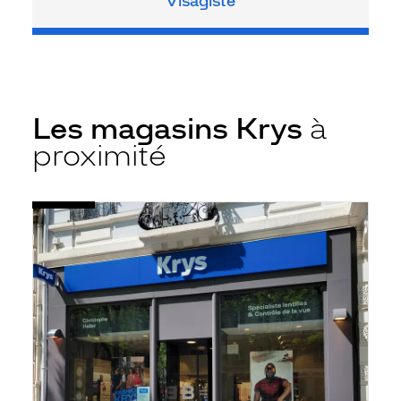
Visagiste
Les magasins Krys
à
proximité
Voir
Opticien
la
Chalon-
fiche
sur-
Saône
-
République
-
Krys