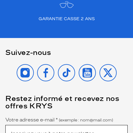
GARANTIE CASSE 2 ANS
Suivez-nous
INSTAGRAM
FACEBOOK
TIKTOK
YOUTUBE
X
Restez informé et recevez nos
(Ce
champ
offres KRYS
est
Name
obligatoire)
Votre adresse e-mail
*
(exemple : nom@mail.com)