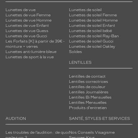
Lunettes de vue
Lunettes de soleil
Lunettes de vue Femme
Lunettes de soleil Femme
Lunettes de vue Homme
Lunettes de soleil Homme
Lunettes de vue Enfant
Lunettes de soleil Enfant
Lunettes de vue Guess
Lunettes de soleil bébé
Lunettes de vue Gucci
Lunettes de soleil Ray-Ban
Les Forfaits [K] à partir de 39€ -
Lunettes de soleil Gucci
monture + verres
Lunettes de soleil Oakley
Lunettes anti-lumière bleue
Soldes
Lunettes de sport à la vue
LENTILLES
Lentilles de contact
Lentilles correctrices
Lentilles de couleur
Lentilles Journalières
Lentilles Bi Mensuelles
Lentilles Mensuelles
Produits d'entretien
AUDITION
SANTÉ, STYLES ET SERVICES
Les troubles de l’audition : de quoi
Nos Conseils Visagisme
parle-t-on ?
Services Krys