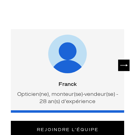
SUIV
Franck
Opticien(ne), monteur(se)-vendeur(se) -
28 an(s) d’expérience
REJOINDRE L’ÉQUIPE