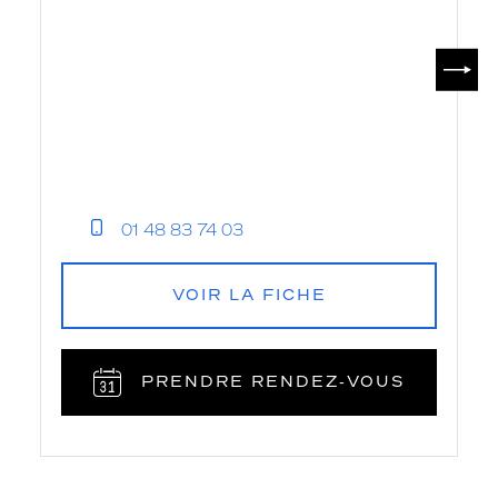
SUIV
01 48 83 74 03
VOIR LA FICHE
PRENDRE RENDEZ‑VOUS