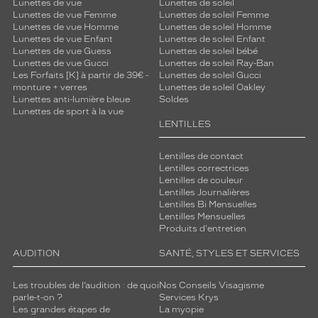
Lunettes de vue
Lunettes de soleil
Lunettes de vue Femme
Lunettes de soleil Femme
Lunettes de vue Homme
Lunettes de soleil Homme
Lunettes de vue Enfant
Lunettes de soleil Enfant
Lunettes de vue Guess
Lunettes de soleil bébé
Lunettes de vue Gucci
Lunettes de soleil Ray-Ban
Les Forfaits [K] à partir de 39€ -
Lunettes de soleil Gucci
monture + verres
Lunettes de soleil Oakley
Lunettes anti-lumière bleue
Soldes
Lunettes de sport à la vue
LENTILLES
Lentilles de contact
Lentilles correctrices
Lentilles de couleur
Lentilles Journalières
Lentilles Bi Mensuelles
Lentilles Mensuelles
Produits d'entretien
AUDITION
SANTÉ, STYLES ET SERVICES
Les troubles de l’audition : de quoi
Nos Conseils Visagisme
parle-t-on ?
Services Krys
Les grandes étapes de
La myopie