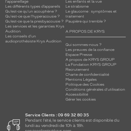
l'appareillage
Les enfants et la vue
Les différents types d’appareils
Le strabisme
Qu’est-ce qu'un acouphène ?
Le glaucome : symptômes et
Qu'est-ce que l'hyperacousie ?
traitement
Qu’est-ce que la presbyacousie ?
Paupière qui tremble ?
Les services et les garanties Krys
Audition
A PROPOS DE KRYS
Les conseils d'un
audioprothésiste Krys Audition
Qui sommes-nous ?
Les preuves de la confiance
Espace Presse
A propos de KRYS GROUP
La Fondation KRYS GROUP
Recrutement
Charte de confidentialité
Mentions Légales
Politique des Cookies
Conditions générales d'utilisation
Accessibilité
Gérer les cookies
Service Clients : 09 69 32 80 35
Pendant l'été, le service clients est disponible du
lundi au vendredi de 10h à 18h.
serviceclients@krys.com