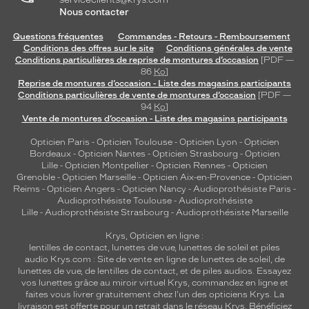
Nous contacter
Questions fréquentes
Commandes - Retours - Remboursement
Conditions des offres sur le site
Conditions générales de vente
Conditions particulières de reprise de montures d’occasion
[PDF —
86
Ko
]
Reprise de montures d’occasion - Liste des magasins participants
Conditions particulières de vente de montures d’occasion
[PDF —
94
Ko
]
Vente de montures d’occasion - Liste des magasins participants
Opticien Paris
-
Opticien Toulouse
-
Opticien Lyon
-
Opticien
Bordeaux
-
Opticien Nantes
-
Opticien Strasbourg
-
Opticien
Lille
-
Opticien Montpellier
-
Opticien Rennes
-
Opticien
Grenoble
-
Opticien Marseille
-
Opticien Aix-en-Provence
-
Opticien
Reims
-
Opticien Angers
-
Opticien Nancy
-
Audioprothésiste Paris
-
Audioprothésiste Toulouse
-
Audioprothésiste
Lille
-
Audioprothésiste Strasbourg
-
Audioprothésiste Marseille
Krys, Opticien en ligne :
lentilles de contact
,
lunettes de vue
,
lunettes de soleil
et
piles
audio
Krys.com : Site de vente en ligne de lunettes de soleil, de
lunettes de vue, de
lentilles de contact
, et de piles audios. Essayez
vos lunettes grâce au miroir virtuel Krys, commandez en ligne et
faites vous livrer gratuitement chez l'un des opticiens Krys. La
livraison est offerte pour un retrait dans le réseau Krys. Bénéficiez