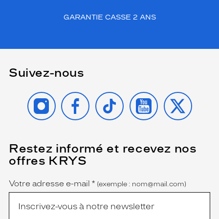
GARANTIE CASSE 2 ANS
Suivez-nous
INSTAGRAM
FACEBOOK
TIKTOK
YOUTUBE
X
Restez informé et recevez nos
(Ce
champ
offres KRYS
est
Name
obligatoire)
Votre adresse e-mail
*
(exemple : nom@mail.com)