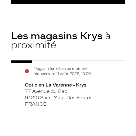
Les magasins Krys
à
proximité
Voir
Opticien
Magasin fermé en ce moment,
la
La
réouverture 11 août 2026, 10:00
fiche
Varenne
Opticien La Varenne - Krys
-
77 Avenue du Bac
Krys
94210 Saint Maur Des Fosses
FRANCE