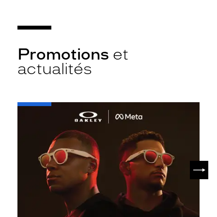
Promotions
et
actualités
-
Oakley
META
SUIV