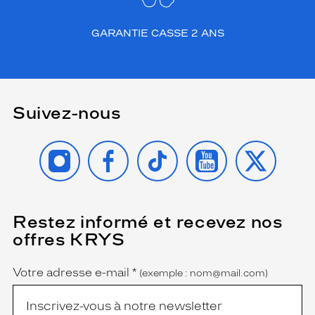
GARANTIE CASSE 2 ANS
Suivez-nous
INSTAGRAM
FACEBOOK
TIKTOK
YOUTUBE
X
Restez informé et recevez nos
(Ce
champ
offres KRYS
est
Name
obligatoire)
Votre adresse e-mail
*
(exemple : nom@mail.com)