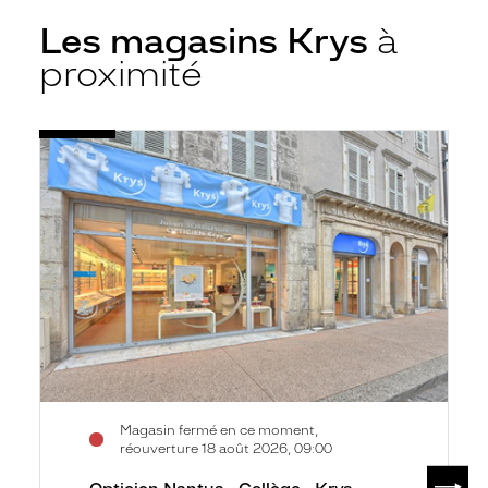
Les magasins Krys
à
proximité
Voir
Opticien
la
Nantua
fiche
-
Collège
-
Krys
Magasin fermé en ce moment,
réouverture 18 août 2026, 09:00
SUIV