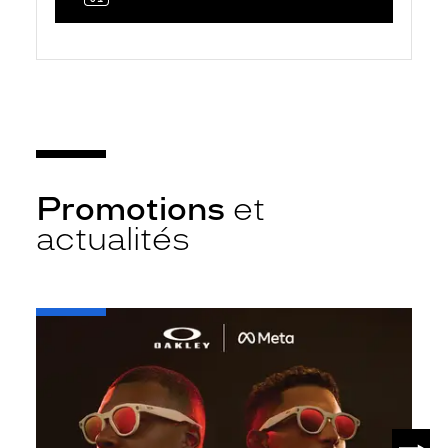
Promotions
et
actualités
-
Oakley
META
SUIV