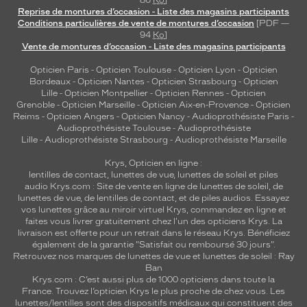
86
Ko
]
Reprise de montures d’occasion - Liste des magasins participants
Conditions particulières de vente de montures d’occasion
[PDF —
94
Ko
]
Vente de montures d’occasion - Liste des magasins participants
Opticien Paris
-
Opticien Toulouse
-
Opticien Lyon
-
Opticien
Bordeaux
-
Opticien Nantes
-
Opticien Strasbourg
-
Opticien
Lille
-
Opticien Montpellier
-
Opticien Rennes
-
Opticien
Grenoble
-
Opticien Marseille
-
Opticien Aix-en-Provence
-
Opticien
Reims
-
Opticien Angers
-
Opticien Nancy
-
Audioprothésiste Paris
-
Audioprothésiste Toulouse
-
Audioprothésiste
Lille
-
Audioprothésiste Strasbourg
-
Audioprothésiste Marseille
Krys, Opticien en ligne :
lentilles de contact
,
lunettes de vue
,
lunettes de soleil
et
piles
audio
Krys.com : Site de vente en ligne de lunettes de soleil, de
lunettes de vue, de
lentilles de contact
, et de piles audios. Essayez
vos lunettes grâce au miroir virtuel Krys, commandez en ligne et
faites vous livrer gratuitement chez l'un des opticiens Krys. La
livraison est offerte pour un retrait dans le réseau Krys. Bénéficiez
également de la garantie "Satisfait ou remboursé 30 jours".
Retrouvez nos marques de lunettes de vue et
lunettes de soleil : Ray
Ban
Krys.com : C’est aussi plus de 1000 opticiens dans toute la
France.
Trouvez l’opticien Krys le plus proche de chez vous
. Les
lunettes/lentilles sont des dispositifs médicaux qui constituent des