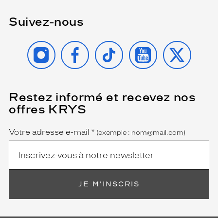
Suivez-nous
INSTAGRAM
FACEBOOK
TIKTOK
YOUTUBE
X
Restez informé et recevez nos
(Ce
champ
offres KRYS
est
Name
obligatoire)
Votre adresse e-mail
*
(exemple : nom@mail.com)
JE M'INSCRIS