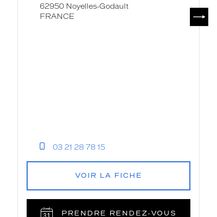
62950 Noyelles-Godault
SUIV
FRANCE
03 21 28 78 15
VOIR LA FICHE
PRENDRE RENDEZ‑VOUS