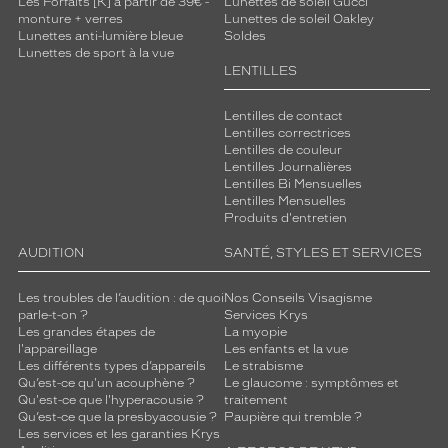
Les Forfaits [K] à partir de 39€ -
Lunettes de soleil Gucci
monture + verres
Lunettes de soleil Oakley
Lunettes anti-lumière bleue
Soldes
Lunettes de sport à la vue
LENTILLES
Lentilles de contact
Lentilles correctrices
Lentilles de couleur
Lentilles Journalières
Lentilles Bi Mensuelles
Lentilles Mensuelles
Produits d'entretien
AUDITION
SANTÉ, STYLES ET SERVICES
Les troubles de l’audition : de quoi
Nos Conseils Visagisme
parle-t-on ?
Services Krys
Les grandes étapes de
La myopie
l'appareillage
Les enfants et la vue
Les différents types d’appareils
Le strabisme
Qu’est-ce qu'un acouphène ?
Le glaucome : symptômes et
Qu'est-ce que l'hyperacousie ?
traitement
Qu’est-ce que la presbyacousie ?
Paupière qui tremble ?
Les services et les garanties Krys