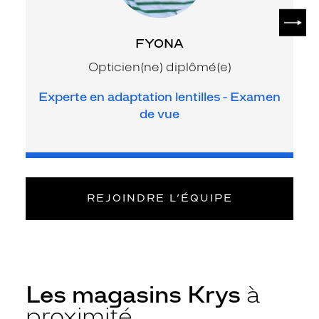
SUIV
FYONA
Opticien(ne) diplômé(e)
Experte en adaptation lentilles - Examen
de vue
REJOINDRE L’ÉQUIPE
Les magasins Krys
à
proximité