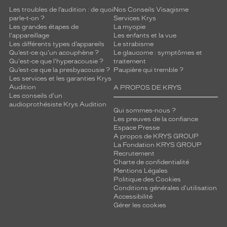
Les troubles de l’audition : de quoi
Nos Conseils Visagisme
parle-t-on ?
Services Krys
Les grandes étapes de
La myopie
l'appareillage
Les enfants et la vue
Les différents types d’appareils
Le strabisme
Qu’est-ce qu'un acouphène ?
Le glaucome : symptômes et
Qu'est-ce que l'hyperacousie ?
traitement
Qu’est-ce que la presbyacousie ?
Paupière qui tremble ?
Les services et les garanties Krys
Audition
A PROPOS DE KRYS
Les conseils d'un
audioprothésiste Krys Audition
Qui sommes-nous ?
Les preuves de la confiance
Espace Presse
A propos de KRYS GROUP
La Fondation KRYS GROUP
Recrutement
Charte de confidentialité
Mentions Légales
Politique des Cookies
Conditions générales d'utilisation
Accessibilité
Gérer les cookies