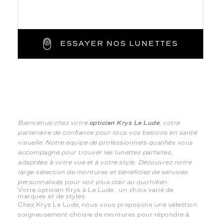
ESSAYER NOS LUNETTES
Bienvenue chez votre
opticien Krys Le Lude
, votre
partenaire de confiance pour tous vos besoins en santé
visuelle. Notre équipe de professionnels qualifiés vous
accompagne pour trouver les lunettes parfaites,
adaptées à votre vue et à votre style. Découvrez notre
large sélection de montures et bénéficiez de services
personnalisés pour voir plus clair au quotidien.
Votre opticien Krys à Le Lude : un choix varié de
marques et de styles
Chez Krys Le Lude, nous vous proposons une sélection
soigneusement choisie de montures pour répondre à