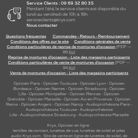
Service Clients : 09 69 32 80 35
Pendant l'été, le service clients est disponible du
lundi au vendredi de 10h à 18h.
serviceclients@krys.com
Nous contacter
Questions fréquentes
Commandes - Retours - Remboursement
Conditions des offres sur le site
Conditions générales de vente
Conditions particulières de reprise de montures d’occasion
[PDF —
86
Ko
]
Reprise de montures d’occasion - Liste des magasins participants
Conditions particulières de vente de montures d’occasion
[PDF —
94
Ko
]
Vente de montures d’occasion - Liste des magasins participants
Opticien Paris
-
Opticien Toulouse
-
Opticien Lyon
-
Opticien
Bordeaux
-
Opticien Nantes
-
Opticien Strasbourg
-
Opticien
Lille
-
Opticien Montpellier
-
Opticien Rennes
-
Opticien
Grenoble
-
Opticien Marseille
-
Opticien Aix-en-Provence
-
Opticien
Reims
-
Opticien Angers
-
Opticien Nancy
-
Audioprothésiste Paris
-
Audioprothésiste Toulouse
-
Audioprothésiste
Lille
-
Audioprothésiste Strasbourg
-
Audioprothésiste Marseille
Krys, Opticien en ligne :
lentilles de contact
,
lunettes de vue
,
lunettes de soleil
et
piles
audio
Krys.com : Site de vente en ligne de lunettes de soleil, de