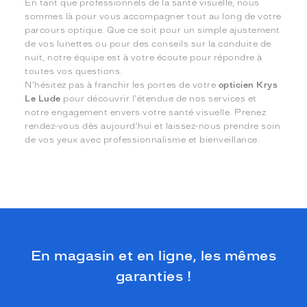
En tant que professionnels de la santé visuelle, nous
sommes là pour vous accompagner tout au long de votre
parcours optique. Que ce soit pour un simple ajustement
de vos lunettes ou pour des conseils sur la conduite de
nuit, notre équipe est à votre écoute pour répondre à
toutes vos questions.
N'hésitez pas à franchir les portes de votre
opticien Krys
Le Lude
pour découvrir l'étendue de nos services et
notre engagement envers votre santé visuelle. Prenez
rendez-vous dès aujourd'hui et laissez-nous prendre soin
de vos yeux avec professionnalisme et bienveillance.
En magasin et en ligne, les mêmes
garanties !