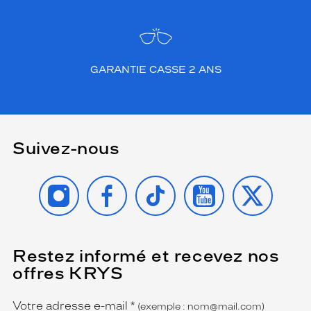
GARANTIE CASSE 2 ANS
Suivez-nous
INSTAGRAM
FACEBOOK
TIKTOK
YOUTUBE
X
Restez informé et recevez nos
(Ce
champ
offres KRYS
est
Name
obligatoire)
Votre adresse e-mail
*
(exemple : nom@mail.com)