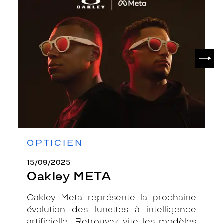
Oakley
META
SUIV
OPTICIEN
15/09/2025
Oakley META
Oakley Meta représente la prochaine
évolution des lunettes à intelligence
artificielle. Retrouvez vite les modèles