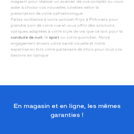
magasin pour réaliser un examen de vue complet ou vous
aider à choisir vos nouvelles lunettes selon la
prescription de votre ophtalmologue.
Faites confiance à votre opticien Krys à Pithiviers pour
prendre soin de votre vue et vous offrir des solutions
optiques adaptées à votre style de vie, que ce soit pour la
conduite de nuit
, le
sport
ou votre quotidien. Notre
engagement envers votre santé visuelle et notre
expertise en font votre partenaire de choix pour tous vos
besoins en optique.
En magasin et en ligne, les mêmes
garanties !