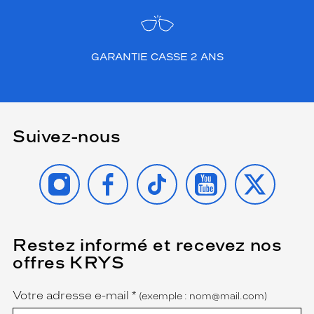
GARANTIE CASSE 2 ANS
Suivez-nous
INSTAGRAM
FACEBOOK
TIKTOK
YOUTUBE
X
Restez informé et recevez nos
(Ce
champ
offres KRYS
est
Name
obligatoire)
Votre adresse e-mail
*
(exemple : nom@mail.com)