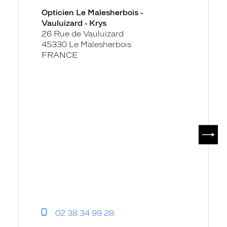
Malesherbois
Opticien Le Malesherbois -
-
Vauluizard - Krys
Vauluizard
26 Rue de Vauluizard
-
45330 Le Malesherbois
Krys
FRANCE
SUIV
02 38 34 99 28