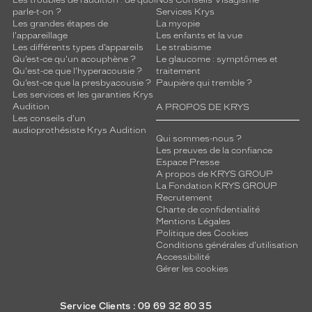
parle-t-on ?
Services Krys
Les grandes étapes de
La myopie
l'appareillage
Les enfants et la vue
Les différents types d’appareils
Le strabisme
Qu’est-ce qu'un acouphène ?
Le glaucome : symptômes et
Qu'est-ce que l'hyperacousie ?
traitement
Qu’est-ce que la presbyacousie ?
Paupière qui tremble ?
Les services et les garanties Krys
Audition
A PROPOS DE KRYS
Les conseils d'un
audioprothésiste Krys Audition
Qui sommes-nous ?
Les preuves de la confiance
Espace Presse
A propos de KRYS GROUP
La Fondation KRYS GROUP
Recrutement
Charte de confidentialité
Mentions Légales
Politique des Cookies
Conditions générales d'utilisation
Accessibilité
Gérer les cookies
Service Clients : 09 69 32 80 35