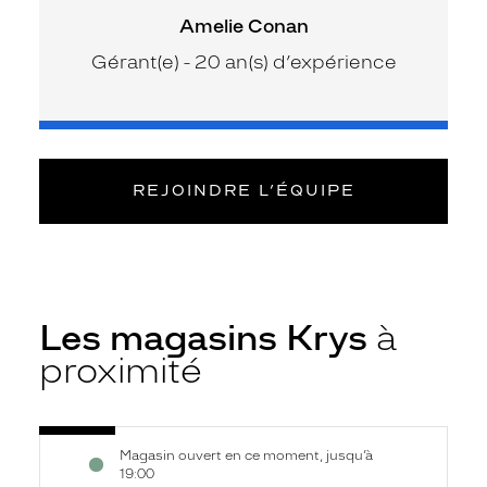
Amelie Conan
Gérant(e) - 20 an(s) d’expérience
REJOINDRE L’ÉQUIPE
Les magasins Krys
à
proximité
Voir
Opticien
Magasin ouvert en ce moment, jusqu’à
la
Le
19:00
fiche