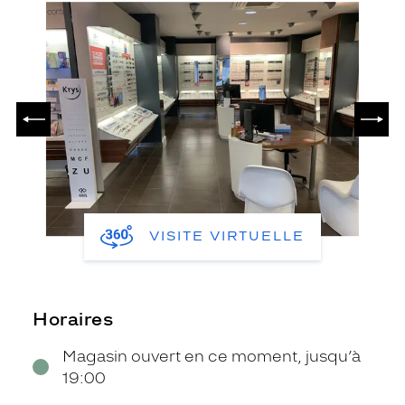
PRÉCÉDENT
SUIV
VISITE VIRTUELLE
Horaires
Magasin ouvert en ce moment, jusqu’à
19:00