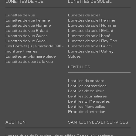
LUNETTES DE VUE
LUNETTES DE SOLEIL
Lunettes de vue
Lunettes de soleil
Lunettes de vue Femme
Lunettes de soleil Femme
Lunettes de vue Homme
Lunettes de soleil Homme
Lunettes de vue Enfant
Lunettes de soleil Enfant
Lunettes de vue Guess
Lunettes de soleil bébé
Lunettes de vue Gucci
Lunettes de soleil Ray-Ban
Les Forfaits [K] à partir de 39€ -
Lunettes de soleil Gucci
monture + verres
Lunettes de soleil Oakley
Lunettes anti-lumière bleue
Soldes
Lunettes de sport à la vue
LENTILLES
Lentilles de contact
Lentilles correctrices
Lentilles de couleur
Lentilles Journalières
Lentilles Bi Mensuelles
Lentilles Mensuelles
Produits d'entretien
AUDITION
SANTÉ, STYLES ET SERVICES
Les troubles de l’audition : de quoi
Nos Conseils Visagisme