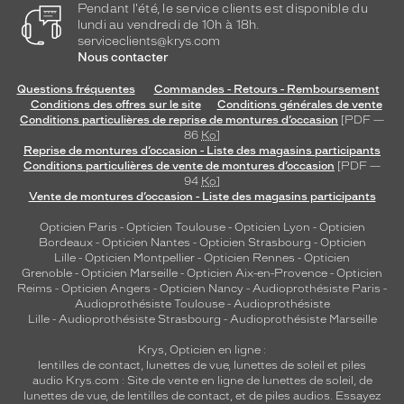
Pendant l'été, le service clients est disponible du
lundi au vendredi de 10h à 18h.
serviceclients@krys.com
Nous contacter
Questions fréquentes
Commandes - Retours - Remboursement
Conditions des offres sur le site
Conditions générales de vente
Conditions particulières de reprise de montures d’occasion
[PDF —
86
Ko
]
Reprise de montures d’occasion - Liste des magasins participants
Conditions particulières de vente de montures d’occasion
[PDF —
94
Ko
]
Vente de montures d’occasion - Liste des magasins participants
Opticien Paris
-
Opticien Toulouse
-
Opticien Lyon
-
Opticien
Bordeaux
-
Opticien Nantes
-
Opticien Strasbourg
-
Opticien
Lille
-
Opticien Montpellier
-
Opticien Rennes
-
Opticien
Grenoble
-
Opticien Marseille
-
Opticien Aix-en-Provence
-
Opticien
Reims
-
Opticien Angers
-
Opticien Nancy
-
Audioprothésiste Paris
-
Audioprothésiste Toulouse
-
Audioprothésiste
Lille
-
Audioprothésiste Strasbourg
-
Audioprothésiste Marseille
Krys, Opticien en ligne :
lentilles de contact
,
lunettes de vue
,
lunettes de soleil
et
piles
audio
Krys.com : Site de vente en ligne de lunettes de soleil, de
lunettes de vue, de
lentilles de contact
, et de piles audios. Essayez