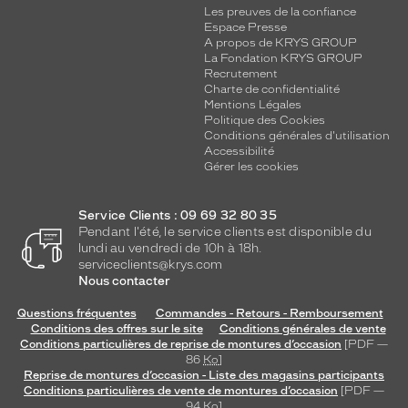
Les preuves de la confiance
Espace Presse
A propos de KRYS GROUP
La Fondation KRYS GROUP
Recrutement
Charte de confidentialité
Mentions Légales
Politique des Cookies
Conditions générales d'utilisation
Accessibilité
Gérer les cookies
Service Clients : 09 69 32 80 35
Pendant l'été, le service clients est disponible du
lundi au vendredi de 10h à 18h.
serviceclients@krys.com
Nous contacter
Questions fréquentes
Commandes - Retours - Remboursement
Conditions des offres sur le site
Conditions générales de vente
Conditions particulières de reprise de montures d’occasion
[PDF —
86
Ko
]
Reprise de montures d’occasion - Liste des magasins participants
Conditions particulières de vente de montures d’occasion
[PDF —
94
Ko
]