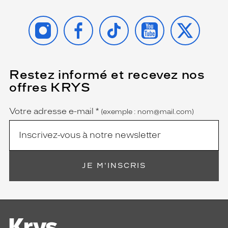
INSTAGRAM
FACEBOOK
TIKTOK
YOUTUBE
X
Restez informé et recevez nos
(Ce
champ
offres KRYS
est
Name
obligatoire)
Votre adresse e-mail
*
(exemple : nom@mail.com)
JE M'INSCRIS