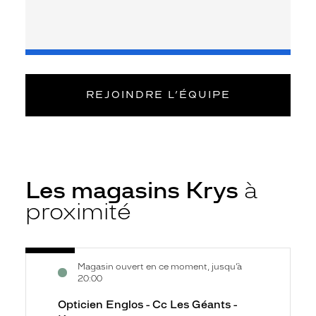
REJOINDRE L’ÉQUIPE
Les magasins Krys
à
proximité
Voir
Opticien
Magasin ouvert en ce moment, jusqu’à
la
Englos
20:00
fiche
-
Opticien Englos - Cc Les Géants -
Cc