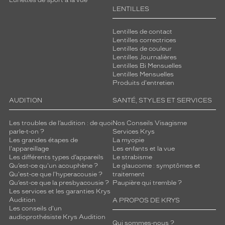
LENTILLES
Lentilles de contact
Lentilles correctrices
Lentilles de couleur
Lentilles Journalières
Lentilles Bi Mensuelles
Lentilles Mensuelles
Produits d'entretien
AUDITION
SANTÉ, STYLES ET SERVICES
Les troubles de l’audition : de quoi
Nos Conseils Visagisme
parle-t-on ?
Services Krys
Les grandes étapes de
La myopie
l'appareillage
Les enfants et la vue
Les différents types d’appareils
Le strabisme
Qu’est-ce qu'un acouphène ?
Le glaucome : symptômes et
Qu'est-ce que l'hyperacousie ?
traitement
Qu’est-ce que la presbyacousie ?
Paupière qui tremble ?
Les services et les garanties Krys
Audition
A PROPOS DE KRYS
Les conseils d'un
audioprothésiste Krys Audition
Qui sommes-nous ?