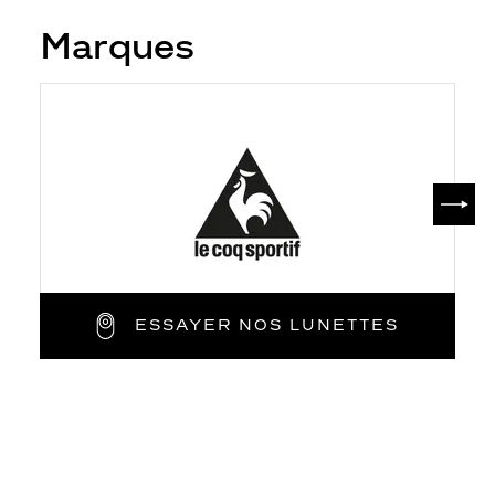
Marques
SUIV
ESSAYER NOS LUNETTES