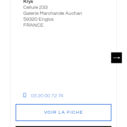
Krys
Les
Cellule 233
Géants
Galerie Marchande Auchan
-
59320 Englos
Krys
FRANCE
SUIV
03 20 00 72 74
VOIR LA FICHE