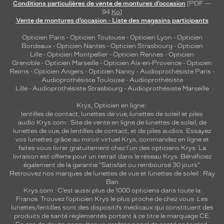
Conditions particulières de vente de montures d’occasion
[PDF —
94
Ko
]
Vente de montures d’occasion - Liste des magasins participants
Opticien Paris
-
Opticien Toulouse
-
Opticien Lyon
-
Opticien
Bordeaux
-
Opticien Nantes
-
Opticien Strasbourg
-
Opticien
Lille
-
Opticien Montpellier
-
Opticien Rennes
-
Opticien
Grenoble
-
Opticien Marseille
-
Opticien Aix-en-Provence
-
Opticien
Reims
-
Opticien Angers
-
Opticien Nancy
-
Audioprothésiste Paris
-
Audioprothésiste Toulouse
-
Audioprothésiste
Lille
-
Audioprothésiste Strasbourg
-
Audioprothésiste Marseille
Krys, Opticien en ligne :
lentilles de contact
,
lunettes de vue
,
lunettes de soleil
et
piles
audio
Krys.com : Site de vente en ligne de lunettes de soleil, de
lunettes de vue, de
lentilles de contact
, et de piles audios. Essayez
vos lunettes grâce au miroir virtuel Krys, commandez en ligne et
faites vous livrer gratuitement chez l'un des opticiens Krys. La
livraison est offerte pour un retrait dans le réseau Krys. Bénéficiez
également de la garantie "Satisfait ou remboursé 30 jours".
Retrouvez nos marques de lunettes de vue et
lunettes de soleil : Ray
Ban
Krys.com : C’est aussi plus de 1000 opticiens dans toute la
France.
Trouvez l’opticien Krys le plus proche de chez vous
. Les
lunettes/lentilles sont des dispositifs médicaux qui constituent des
produits de santé réglementés portant à ce titre le marquage CE.