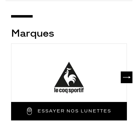
Marques
SUIV
ESSAYER NOS LUNETTES