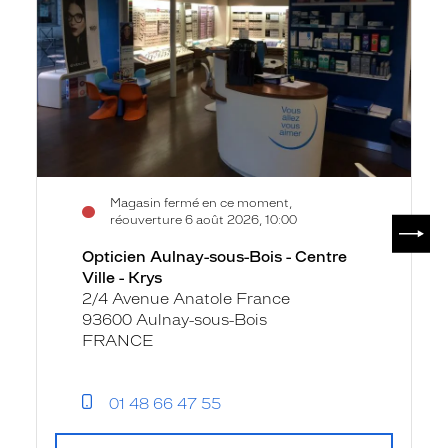
-
Centre
Ville
-
Krys
Magasin fermé en ce moment,
SUIV
réouverture 6 août 2026, 10:00
Opticien Aulnay-sous-Bois - Centre
Ville - Krys
2/4 Avenue Anatole France
93600 Aulnay-sous-Bois
FRANCE
01 48 66 47 55