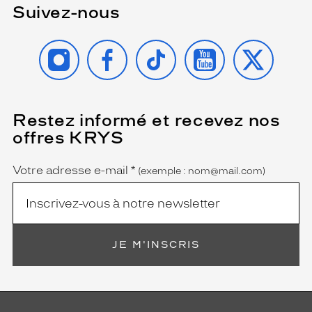
Suivez-nous
INSTAGRAM
FACEBOOK
TIKTOK
YOUTUBE
X
Restez informé et recevez nos
(Ce
champ
offres KRYS
est
Name
obligatoire)
Votre adresse e-mail
*
(exemple : nom@mail.com)
JE M'INSCRIS