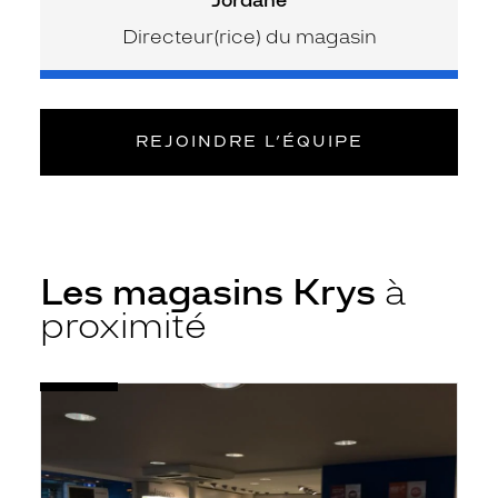
Directeur(rice) du magasin
REJOINDRE L’ÉQUIPE
Les magasins Krys
à
proximité
Voir
Opticien
la
Aulnay-
fiche
sous-
Bois