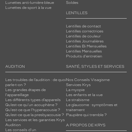
Lunettes anti-lumière bleue
Soldes
Lunettes de sport à la vue
LENTILLES
Lentilles de contact
Lentilles correctrices
Lentilles de couleur
Lentilles Journalières
Lentilles Bi Mensuelles
Lentilles Mensuelles
Produits d'entretien
AUDITION
SANTÉ, STYLES ET SERVICES
Les troubles de l’audition : de quoi
Nos Conseils Visagisme
parle-t-on ?
Services Krys
Les grandes étapes de
La myopie
l'appareillage
Les enfants et la vue
Les différents types d’appareils
Le strabisme
Qu’est-ce qu'un acouphène ?
Le glaucome : symptômes et
Qu'est-ce que l'hyperacousie ?
traitement
Qu’est-ce que la presbyacousie ?
Paupière qui tremble ?
Les services et les garanties Krys
Audition
A PROPOS DE KRYS
Les conseils d'un